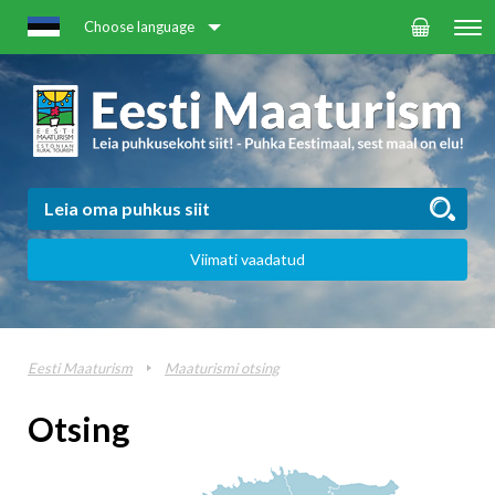
Choose language
Viimati vaadatud
Eesti Maaturism
Maaturismi otsing
Otsing