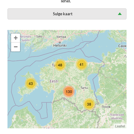
lehel.
Sulge kaart
+
−
41
48
43
130
38
Leaflet