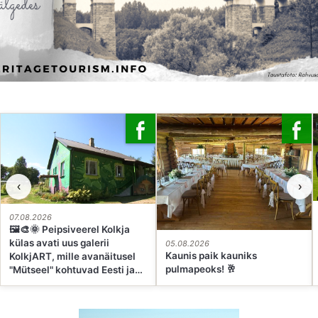
‹
›
07.08.2026
🖼🎨🌞 Peipsiveerel Kolkja
külas avati uus galerii
05.08.2026
Kaunis paik kauniks
KolkjART, mille avanäitusel
pulmapeoks! 🥂
"Mütseel" kohtuvad Eesti ja
Ukraina kunstnikud. See on
paik, kus kohalik miljöö ja
rahvusvaheline kunst saavad