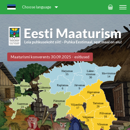
Choose language
Maaturismi konverents 30.09.2025 - esitlused
Harjumaa
Lääne-
Ida-virumaa
55
virumaa
14
30
Raplamaa
Järvamaa
Hiiumaa
Läänemaa
6
9
14
9
Jõgevamaa
8
Pärnumaa
Tartumaa
Saaremaa
52
Viljandimaa
26
23
17
Põlvamaa
18
Valgamaa
21
Võrumaa
35