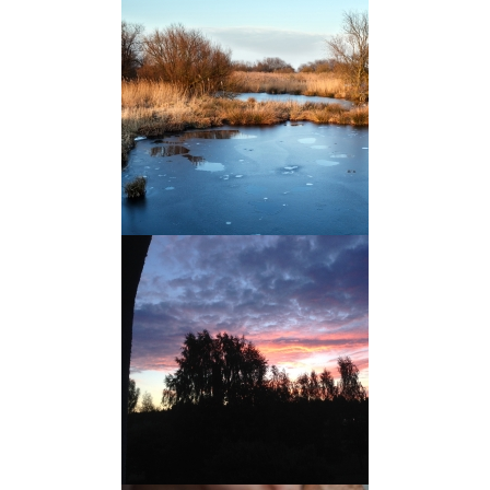
kokku ühise mütseeli ehk
seeneniidistikuna.