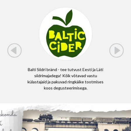
on, et
Balti Siidri bränd - tee tutvust Eesti ja Läti
Läti j
itsev,
siidrimajadega! Kõik võtavad vastu
matkarad
hapeal
külastajaid ja pakuvad ringkäike tootmises
E11 (Eu
koos degusteerimisega.