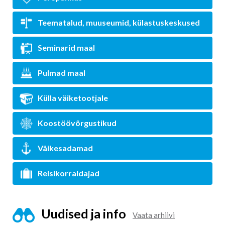
Teematalud, muuseumid, külastuskeskused
Seminarid maal
Pulmad maal
Külla väiketootjale
Koostöövõrgustikud
Väikesadamad
Reisikorraldajad
Uudised ja info
Vaata arhiivi