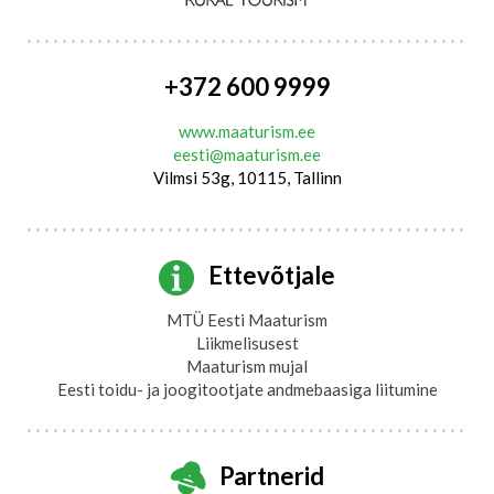
+372 600 9999
www.maaturism.ee
eesti@maaturism.ee
Vilmsi 53g, 10115, Tallinn
Ettevõtjale
MTÜ Eesti Maaturism
Liikmelisusest
Maaturism mujal
Eesti toidu- ja joogitootjate andmebaasiga liitumine
Partnerid