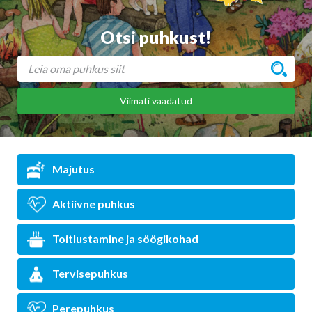
Otsi puhkust!
Viimati vaadatud
Majutus
Aktiivne puhkus
Toitlustamine ja söögikohad
Tervisepuhkus
Perepuhkus