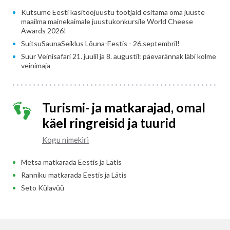
Kutsume Eesti käsitööjuustu tootjaid esitama oma juuste
maailma mainekaimale juustukonkursile World Cheese
Awards 2026!
SuitsuSaunaSeiklus Lõuna-Eestis - 26.septembril!
Suur Veinisafari 21. juulil ja 8. augustil: päevarännak läbi kolme
veinimaja
Turismi- ja matkarajad, omal
käel ringreisid ja tuurid
Kogu nimekiri
Metsa matkarada Eestis ja Lätis
Ranniku matkarada Eestis ja Lätis
Seto Külavüü