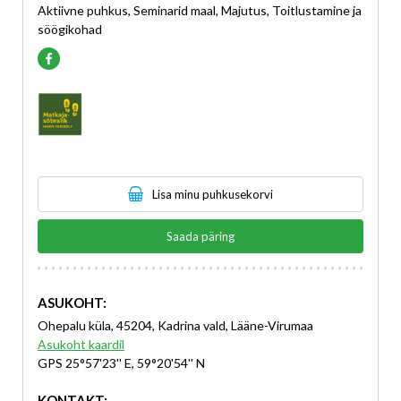
Aktiivne puhkus, Seminarid maal, Majutus, Toitlustamine ja
söögikohad
Lisa minu puhkusekorvi
Saada päring
ASUKOHT:
Ohepalu küla, 45204, Kadrina vald, Lääne-Virumaa
Asukoht kaardil
GPS 25°57'23'' E, 59°20'54'' N
KONTAKT: