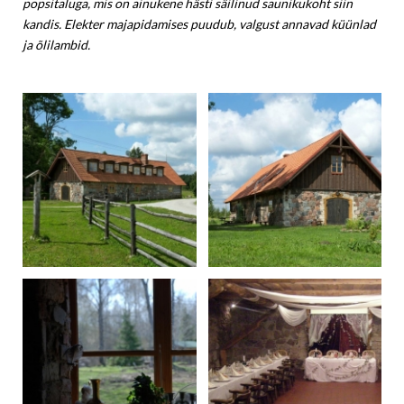
popsitaluga, mis on ainukene hästi säilinud saunikukoht siin
kandis. Elekter majapidamises puudub, valgust annavad küünlad
ja õlilambid.