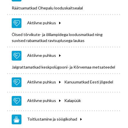
Räätsamatkad Ohepalu looduskaitsealal
Aktiivne puhkus
Öised tõrvikute- ja õlilampidega loodusmatkad ning
suvised rabamatkad ravisuplusega laukas
Aktiivne puhkus
Jalgrattamatkad keskpolügooni- ja Kõrvemaa metsateedel
Aktiivne puhkus
Kanuumatkad Eesti jõgedel
Aktiivne puhkus
Kalapüük
Toitlustamine ja söögikohad