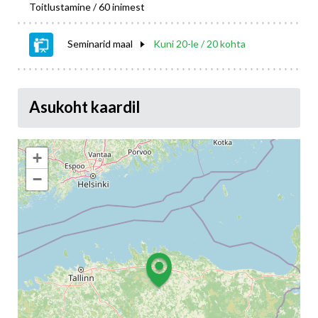
Toitlustamine / 60 inimest
Seminarid maal
Kuni 20-le / 20 kohta
Asukoht kaardil
+
−