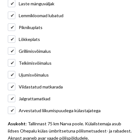
Laste mänguväljak
Lemmikloomad lubatud
Piknikuplats
Lõkkeplats
Grillimisvõimalus
Telkimisvõimalus
Ujumisvõimalus
Viidastatud matkarada
Jalgrattamatkad
Arvestatud liikumispuudega külastajatega
Asukoht
: Tallinnast 75 km Narva poole. Külalistemaja asub
iidses Ohepalu külas ümbritsetuna põlismetsadest- ja rabadest.
Aknast avaneb avar vaade põlispõldudele.