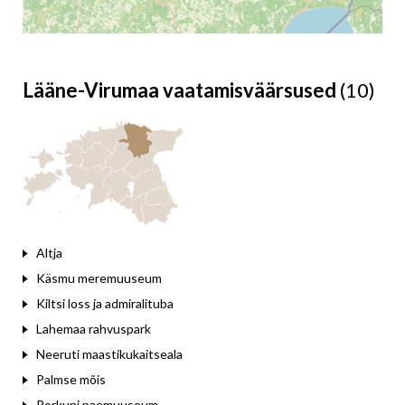
Lääne-Virumaa vaatamisväärsused
(10)
Leaflet
Altja
Käsmu meremuuseum
Kiltsi loss ja admiralituba
Lahemaa rahvuspark
Neeruti maastikukaitseala
Palmse mõis
Porkuni paemuuseum