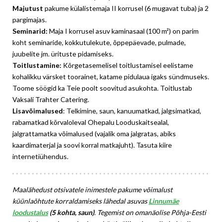
Majutust
pakume külalistemaja II korrusel (6 mugavat tuba) ja 2
pargimajas.
Seminarid:
Maja I korrusel asuv kaminasaal (100 m²) on parim
koht seminaride, kokkutulekute, õppepäevade, pulmade,
juubelite jm. ürituste pidamiseks.
Toitlustamine:
Kõrgetasemelisel toitlustamisel eelistame
kohalikku värsket toorainet, katame pidulaua igaks sündmuseks.
Toome söögid ka Teie poolt soovitud asukohta.
Toitlustab
Vaksali Trahter Catering.
Lisavõimalused
: Telkimine, saun, kanuumatkad, jalgsimatkad,
rabamatkad kõrvaloleval Ohepalu Looduskaitsealal,
jalgrattamatka võimalused (vajalik oma jalgratas, abiks
kaardimaterjal ja soovi korral matkajuht). Tasuta kiire
internetiühendus.
Maalähedust otsivatele inimestele pakume võimalust
küünlaõhtute korraldamiseks lähedal asuvas
Linnumäe
loodustalus
(5 kohta, sau
n)
. Tegemist on omanäolise Põhja-Eesti