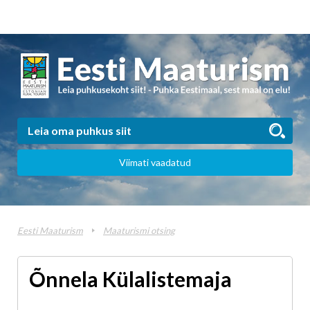
Viimati vaadatud
Eesti Maaturism
Maaturismi otsing
Õnnela Külalistemaja