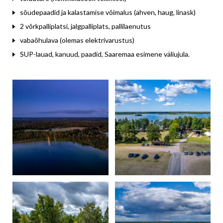
sõudepaadid ja kalastamise võimalus (ahven, haug, linask)
2 võrkpalliplatsi, jalgpalliplats, pallilaenutus
vabaõhulava (olemas elektrivarustus)
SUP-lauad, kanuud, paadid, Saaremaa esimene väliujula.