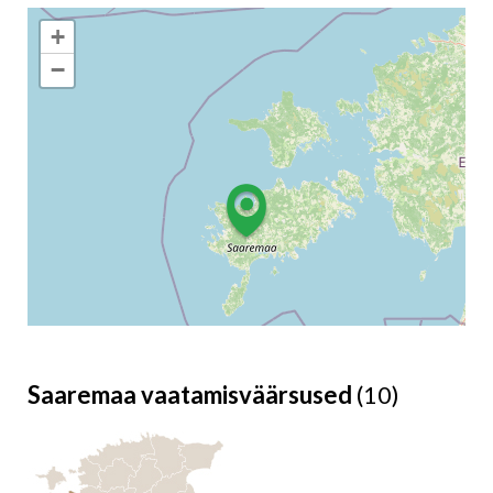
+
−
Saaremaa vaatamisväärsused
(10)
Leaflet