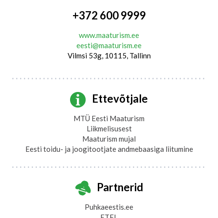
+372 600 9999
www.maaturism.ee
eesti@maaturism.ee
Vilmsi 53g, 10115, Tallinn
Ettevõtjale
MTÜ Eesti Maaturism
Liikmelisusest
Maaturism mujal
Eesti toidu- ja joogitootjate andmebaasiga liitumine
Partnerid
Puhkaeestis.ee
ETFL