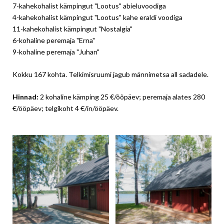
7-kahekohalist kämpingut "Lootus" abieluvoodiga
4-kahekohalist kämpingut "Lootus" kahe eraldi voodiga
11-kahekohalist kämpingut "Nostalgia"
6-kohaline peremaja "Erna"
9-kohaline peremaja "Juhan"
Kokku 167 kohta. Telkimisruumi jagub männimetsa all sadadele.
Hinnad:
2 kohaline kämping 25 €/õõpäev; peremaja alates 280
€/ööpäev; telgikoht 4 €/in/ööpäev.