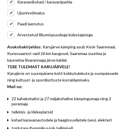
Karavanikohad / karavaniparkla
Ujumisvõimalus
Paadi laenutus
Arvestatud liikumispuudega külastajatega
Asukohakirjeldus
: Karujärve kämping asub Kesk-Saaremaal,
Kuressaarest vaid 26 km kaugusel, Saaremaa suurima ja
kauneima liivarannaga järve kaldal.
TERE TULEMAST KARUJÄRVELE!
Karujärve on suurepärane koht kokkutulekute ja suvepäevade
ning kultuuri- ja spordiürituste korraldamiseks.
Meil on:
22 kahekohalist ja 27 neljakohaline kämpingumaja ning 2
peremaja
telkimis- ja lõkkeplatsid
kohad karavanautodele ja haagissuvilatele (vesi, elekter)
toidutare (hommikusöök tellimisel)