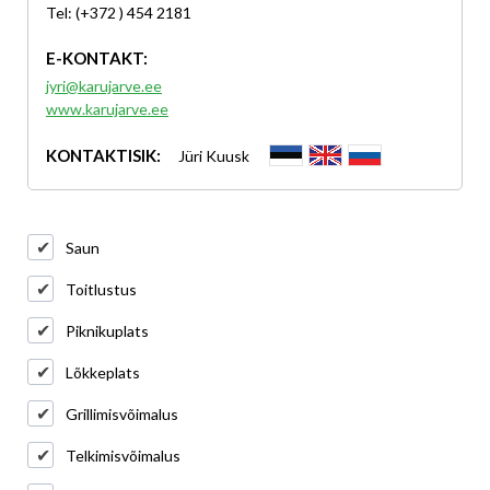
Tel: (+372 ) 454 2181
E-KONTAKT:
jyri@karujarve.ee
www.karujarve.ee
KONTAKTISIK:
Jüri Kuusk
Saun
Toitlustus
Piknikuplats
Lõkkeplats
Grillimisvõimalus
Telkimisvõimalus