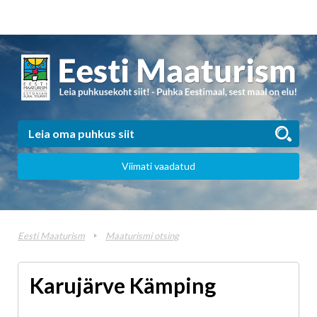
Viimati vaadatud
Eesti Maaturism
Maaturismi otsing
Karujärve Kämping