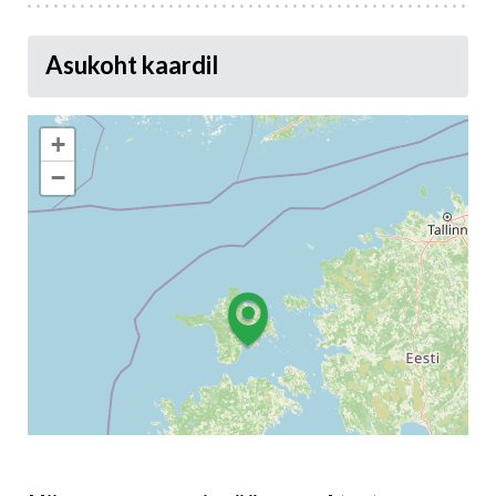
Asukoht kaardil
+
−