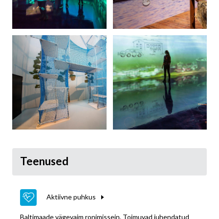
Teenused
Aktiivne puhkus
Baltimaade vägevaim ronimissein. Toimuvad juhendatud