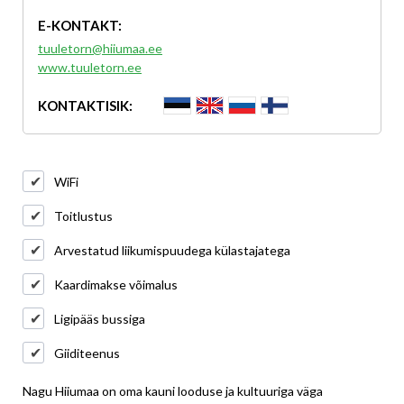
E-KONTAKT:
tuuletorn@hiiumaa.ee
www.tuuletorn.ee
KONTAKTISIK:
WiFi
Toitlustus
Arvestatud liikumispuudega külastajatega
Kaardimakse võimalus
Ligipääs bussiga
Giiditeenus
Nagu Hiiumaa on oma kauni looduse ja kultuuriga väga