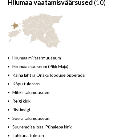
Hiiumaa vaatamisväärsused
(10)
Leaflet
Hiiumaa militaarmuuseum
Hiiumaa muuseum (Pikk Maja)
Käina laht ja Orjaku looduse õpperada
Kõpu tuletorn
Mihkli talumuusuem
Reigi kirik
Ristimägi
Soera talumuuseum
Suuremõisa loss. Pühalepa kirik
Tahkuna tuletorn