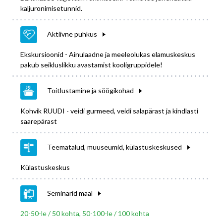
kaljuronimisetunnid.
Aktiivne puhkus
Ekskursioonid - Ainulaadne ja meeleolukas elamuskeskus
pakub seikluslikku avastamist kooligruppidele!
Toitlustamine ja söögikohad
Kohvik RUUDI - veidi gurmeed, veidi salapärast ja kindlasti
saarepärast
Teematalud, muuseumid, külastuskeskused
Külastuskeskus
Seminarid maal
20-50-le / 50 kohta, 50-100-le / 100 kohta