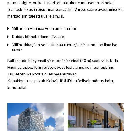
mitmekülgne, on ka Tuuletorn natukene muuseum, väheke
teaduskeskus ja pisut mängumaailm. Vaikse saare avastamiseks
märkad siin täiesti uusi elamusi.
Milline on Hiiumaa veealune maailm?
Kuidas lõhnab nõmm-liivatee?
Milline ikkagi on see Hiiumaa tunne ja mis tunne on ilma ise
teha?
Baltimaade kõrgemail sise-ronimisseinal (20 m) saab vallutada
Hiiumaa tippe. Kingituste poest leiad armsaid meeneid, mis
Tuuletorni ka kodus olles meenutavad.
Kehakinnitust pakub Kohvik RUUDI - tõeliselt mõnus koht,
kuhu tulla!