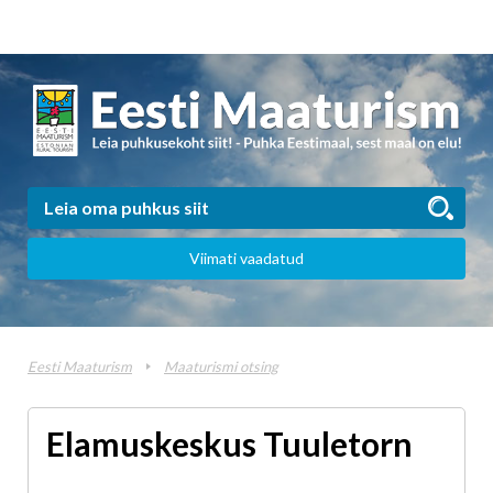
Viimati vaadatud
Eesti Maaturism
Maaturismi otsing
Elamuskeskus Tuuletorn