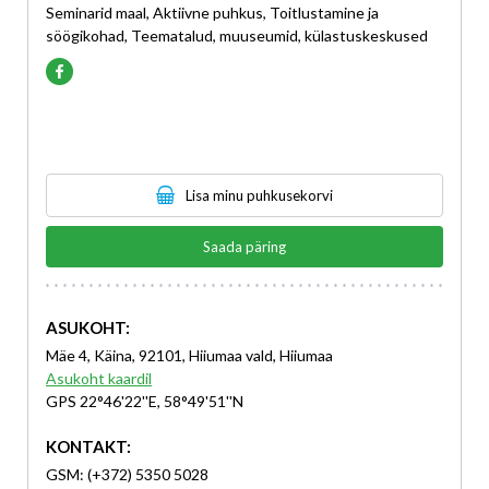
Seminarid maal, Aktiivne puhkus, Toitlustamine ja
söögikohad, Teematalud, muuseumid, külastuskeskused
Lisa minu puhkusekorvi
Saada päring
ASUKOHT:
Mäe 4, Käina, 92101, Hiiumaa vald, Hiiumaa
Asukoht kaardil
GPS 22°46'22''E, 58°49'51''N
KONTAKT:
GSM: (+372) 5350 5028