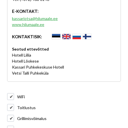
E-KONTAKT:
kassariotsa@hiiumaale.ee
www.hiiumaale.ee
KONTAKTISIK:
Seotud ettevõtted
Hotell Liilia
Hotell Lõokese
Kassari Puhkekeskuse Hotell
Vetsi Talli Puhkeküla
WiFi
Toitlustus
Grillimisvõimalus