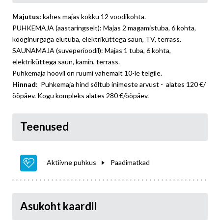
Majutus:
kahes majas kokku 12 voodikohta.
PUHKEMAJA (aastaringselt): Majas 2 magamistuba, 6 kohta,
kööginurgaga elutuba, elektriküttega saun, TV, terrass.
SAUNAMAJA (suveperioodil): Majas 1 tuba, 6 kohta,
elektriküttega saun, kamin, terrass.
Puhkemaja hoovil on ruumi vähemalt 10-le telgile.
Hinnad
: Puhkemaja hind sõltub inimeste arvust - alates 120 €/
ööpäev. Kogu kompleks alates 280 €/õõpäev.
Teenused
Aktiivne puhkus
Paadimatkad
Asukoht kaardil