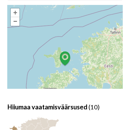
+
−
Hiiumaa vaatamisväärsused
(10)
Leaflet