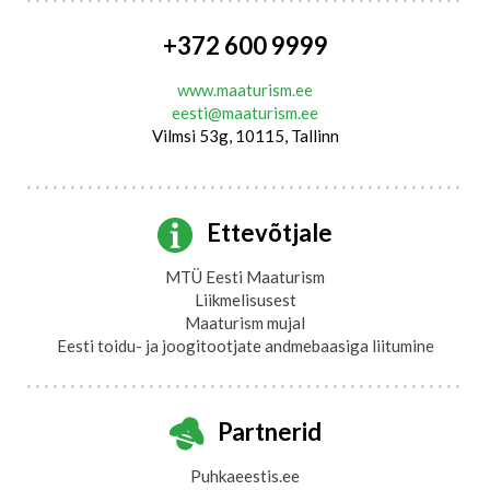
+372 600 9999
www.maaturism.ee
eesti@maaturism.ee
Vilmsi 53g, 10115, Tallinn
Ettevõtjale
MTÜ Eesti Maaturism
Liikmelisusest
Maaturism mujal
Eesti toidu- ja joogitootjate andmebaasiga liitumine
Partnerid
Puhkaeestis.ee