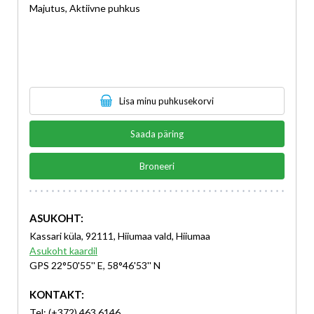
Majutus, Aktiivne puhkus
Lisa minu puhkusekorvi
Saada päring
Broneeri
ASUKOHT:
Kassari küla, 92111, Hiiumaa vald, Hiiumaa
Asukoht kaardil
GPS 22°50'55'' E, 58°46'53'' N
KONTAKT:
Tel: (+372) 463 6146