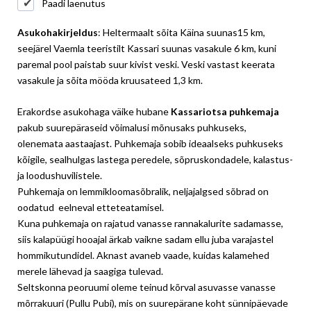
Paadi laenutus
Asukohakirjeldus
: Heltermaalt sõita Käina suunas15 km,
seejärel Vaemla teeristilt Kassari suunas vasakule 6 km, kuni
paremal pool paistab suur kivist veski. Veski vastast keerata
vasakule ja sõita mööda kruusateed 1,3 km.
Erakordse asukohaga väike hubane
Kassariotsa puhkemaja
pakub suurepäraseid võimalusi mõnusaks puhkuseks,
olenemata aastaajast. Puhkemaja sobib ideaalseks puhkuseks
kõigile, sealhulgas lastega peredele, sõpruskondadele, kalastus-
ja loodushuvilistele.
Puhkemaja on lemmikloomasõbralik, neljajalgsed sõbrad on
oodatud eelneval etteteatamisel.
Kuna puhkemaja on rajatud vanasse rannakalurite sadamasse,
siis kalapüügi hooajal ärkab vaikne sadam ellu juba varajastel
hommikutundidel. Aknast avaneb vaade, kuidas kalamehed
merele lähevad ja saagiga tulevad.
Seltskonna peoruumi oleme teinud kõrval asuvasse vanasse
mõrrakuuri (Pullu Pubi), mis on suurepärane koht sünnipäevade