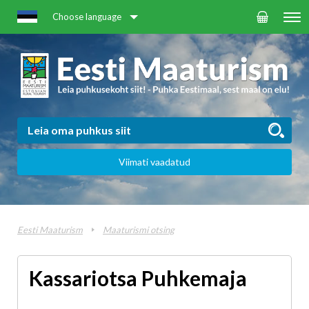
Choose language
Viimati vaadatud
Eesti Maaturism
Maaturismi otsing
Kassariotsa Puhkemaja