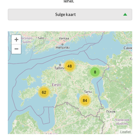
lehel.
Sulge kaart
+
−
48
8
62
84
Leaflet