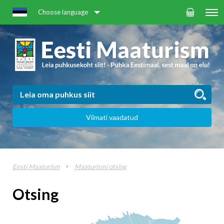
Choose language
Viimati vaadatud
Eesti Maaturism
Maaturismi otsing
Otsing