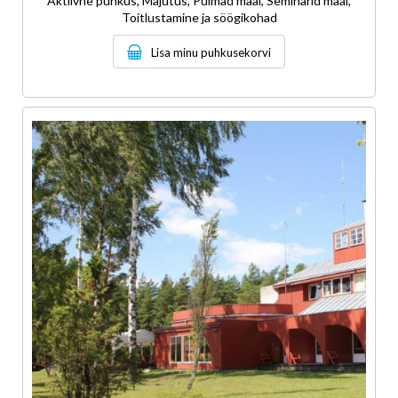
Aktiivne puhkus, Majutus, Pulmad maal, Seminarid maal,
Toitlustamine ja söögikohad
Lisa minu puhkusekorvi