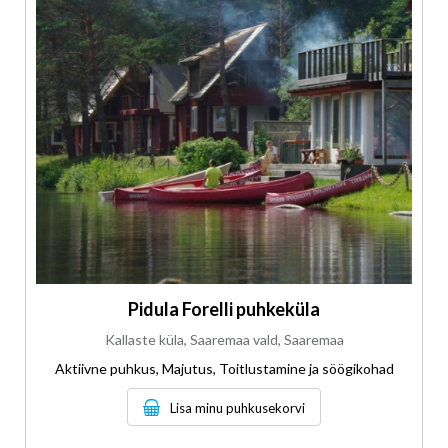
Pidula Forelli puhkeküla
Kallaste küla, Saaremaa vald, Saaremaa
Aktiivne puhkus, Majutus, Toitlustamine ja söögikohad
Lisa minu puhkusekorvi