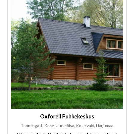
Oxforell Puhkekeskus
Toominga 1, Kose-Uuemõisa, Kose vald, Harjumaa