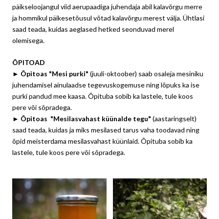
päikseloojangul viid aerupaadiga juhendaja abil kalavõrgu merre
ja hommikul päikesetõusul võtad kalavõrgu merest välja. Ühtlasi
saad teada, kuidas aeglased hetked seonduvad merel
olemisega.
ÕPITOAD
►
Õpitoas "Mesi purki"
(juuli-oktoober) saab osaleja mesiniku
juhendamisel ainulaadse tegevuskogemuse ning lõpuks ka ise
purki pandud mee kaasa. Õpituba sobib ka lastele, tule koos
pere või sõpradega.
►
Õpitoas "Mesilasvahast küünalde tegu"
(aastaringselt)
saad teada, kuidas ja miks mesilased tarus vaha toodavad ning
õpid meisterdama mesilasvahast küünlaid. Õpituba sobib ka
lastele, tule koos pere või sõpradega.