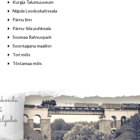
Kurgja Talumuuseum
Nigula Looduskaitseala
Pärnu linn
Pärnu-Ikla puhkeala
Soomaa Rahvuspark
Soontagana maalinn
Tori mõis
Tõstamaa mõis