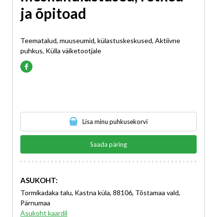
ja õpitoad
Teematalud, muuseumid, külastuskeskused, Aktiivne
puhkus, Külla väiketootjale
Lisa minu puhkusekorvi
Saada päring
ASUKOHT:
Tormikadaka talu, Kastna küla, 88106, Tõstamaa vald,
Pärnumaa
Asukoht kaardil