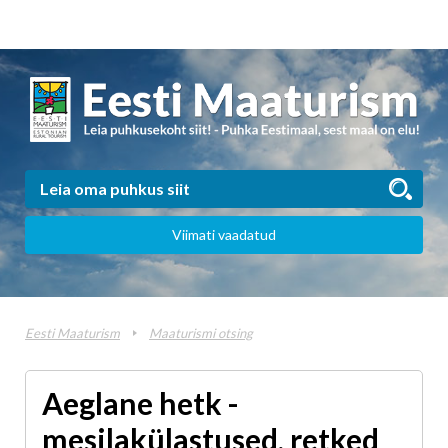
Viimati vaadatud
Eesti Maaturism
Maaturismi otsing
Aeglane hetk -
mesilakülastused, retked