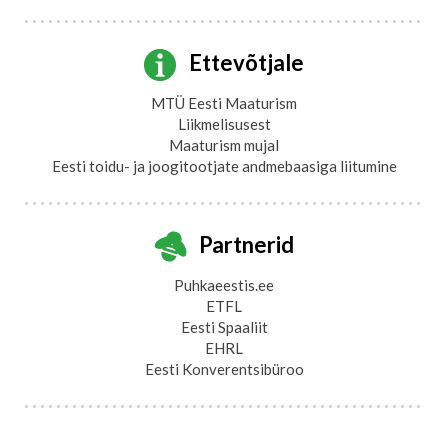
Ettevõtjale
MTÜ Eesti Maaturism
Liikmelisusest
Maaturism mujal
Eesti toidu- ja joogitootjate andmebaasiga liitumine
Partnerid
Puhkaeestis.ee
ETFL
Eesti Spaaliit
EHRL
Eesti Konverentsibüroo