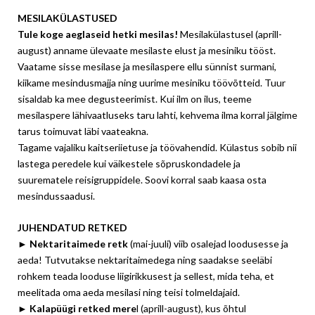
MESILAKÜLASTUSED
Tule koge aeglaseid hetki mesilas!
Mesilakülastusel (aprill-
august) anname ülevaate mesilaste elust ja mesiniku tööst.
Vaatame sisse mesilase ja mesilaspere ellu sünnist surmani,
kiikame mesindusmajja ning uurime mesiniku töövõtteid. Tuur
sisaldab ka mee degusteerimist. Kui ilm on ilus, teeme
mesilaspere lähivaatluseks taru lahti, kehvema ilma korral jälgime
tarus toimuvat läbi vaateakna.
Tagame vajaliku kaitseriietuse ja töövahendid. Külastus sobib nii
lastega peredele kui väikestele sõpruskondadele ja
suurematele reisigruppidele. Soovi korral saab kaasa osta
mesindussaadusi.
JUHENDATUD RETKED
►
Nektaritaimede retk
(mai-juuli)
viib osalejad loodusesse ja
aeda! Tutvutakse nektaritaimedega ning saadakse seeläbi
rohkem teada looduse liigirikkusest ja sellest, mida teha, et
meelitada oma aeda mesilasi ning teisi tolmeldajaid.
► Kalapüügi retked mere
l (aprill-august), kus õhtul