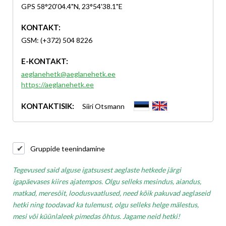
GPS 58°20'04.4"N, 23°54'38.1"E
KONTAKT:
GSM: (+372) 504 8226
E-KONTAKT:
aeglanehetk@aeglanehetk.ee
https://aeglanehetk.ee
KONTAKTISIK:
Siiri Otsmann
Gruppide teenindamine
Tegevused said alguse igatsusest aeglaste hetkede järgi
igapäevases kiires ajatempos. Olgu selleks mesindus, aiandus,
matkad, meresõit, loodusvaatlused, need kõik pakuvad aeglaseid
hetki ning toodavad ka tulemust, olgu selleks helge mälestus,
mesi või küünlaleek pimedas õhtus. Jagame neid hetki!