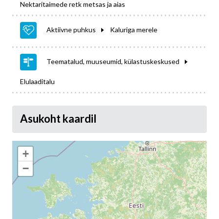
Nektaritaimede retk metsas ja aias
Aktiivne puhkus
Kaluriga merele
Teematalud, muuseumid, külastuskeskused
Elulaaditalu
Asukoht kaardil
+
−