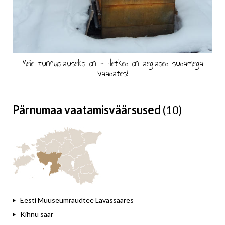
Meie tunnuslauseks on - Hetked on aeglased südamega
vaadates!
Pärnumaa vaatamisväärsused
(10)
Eesti Muuseumraudtee Lavassaares
Kihnu saar