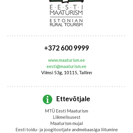
+372 600 9999
www.maaturism.ee
eesti@maaturism.ee
Vilmsi 53g, 10115, Tallinn
Ettevõtjale
MTÜ Eesti Maaturism
Liikmelisusest
Maaturism mujal
Eesti toidu- ja joogitootjate andmebaasiga liitumine