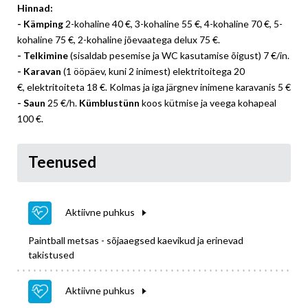
Hinnad:
- Kämping
2-kohaline 40 €, 3-kohaline 55 €, 4-kohaline 70 €, 5-
kohaline 75 €, 2-kohaline jõevaatega delux 75 €.
- Telkimine
(sisaldab pesemise ja WC kasutamise õigust) 7 €/in.
- Karavan
(1 ööpäev, kuni 2 inimest) elektritoitega 20
€, elektritoiteta 18 €. Kolmas ja iga järgnev inimene karavanis 5 €
- Saun
25 €/h.
Kümblustünn
koos kütmise ja veega kohapeal
100 €.
Teenused
Aktiivne puhkus
Paintball metsas - sõjaaegsed kaevikud ja erinevad
takistused
Aktiivne puhkus