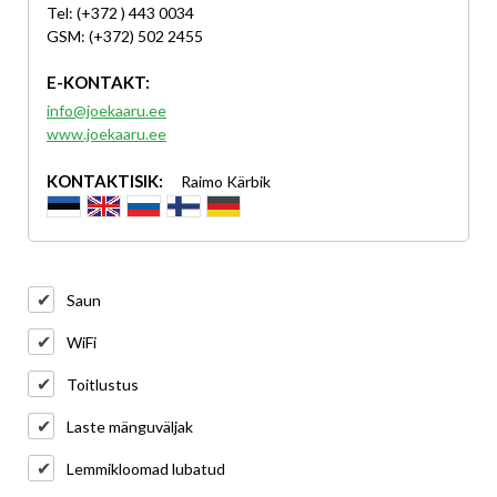
Tel: (+372 ) 443 0034
GSM: (+372) 502 2455
E-KONTAKT:
info@joekaaru.ee
www.joekaaru.ee
KONTAKTISIK:
Raimo Kärbik
Saun
WiFi
Toitlustus
Laste mänguväljak
Lemmikloomad lubatud