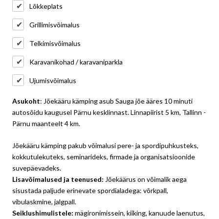
Lõkkeplats
Grillimisvõimalus
Telkimisvõimalus
Karavanikohad / karavaniparkla
Ujumisvõimalus
Asukoht
: Jõekääru kämping asub Sauga jõe ääres 10 minuti
autosõidu kaugusel Pärnu kesklinnast. Linnapiirist 5 km, Tallinn -
Pärnu maanteelt 4 km.
Jõekääru kämping pakub võimalusi pere- ja spordipuhkusteks,
kokkutulekuteks, seminarideks, firmade ja organisatsioonide
suvepäevadeks.
Lisavõimalused ja teenused:
Jõekäärus on võimalik aega
sisustada paljude erinevate spordialadega: võrkpall,
vibulaskmine, jalgpall.
Seiklushimulistele:
mägironimissein, kiiking, kanuude laenutus,