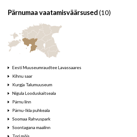
Pärnumaa vaatamisväärsused
(10)
Leaflet
Eesti Muuseumraudtee Lavassaares
Kihnu saar
Kurgja Talumuuseum
Nigula Looduskaitseala
Pärnu linn
Pärnu-Ikla puhkeala
Soomaa Rahvuspark
Soontagana maalinn
Tori mõis