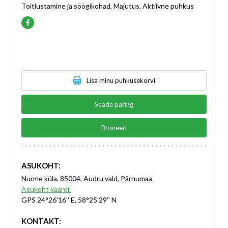
Toitlustamine ja söögikohad, Majutus, Aktiivne puhkus
Lisa minu puhkusekorvi
Saada päring
Broneeri
ASUKOHT:
Nurme küla, 85004, Audru vald, Pärnumaa
Asukoht kaardil
GPS 24°26'16'' E, 58°25'29'' N
KONTAKT: