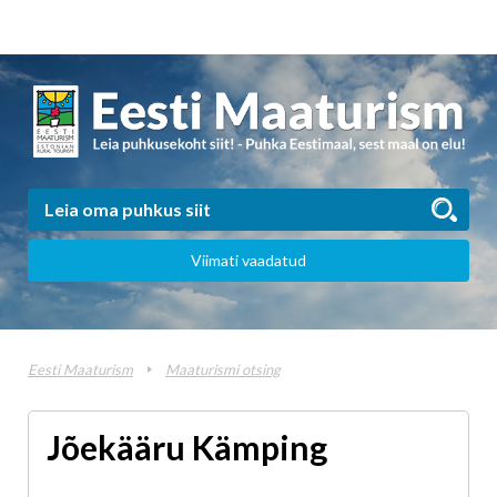
Viimati vaadatud
Eesti Maaturism
Maaturismi otsing
Jõekääru Kämping