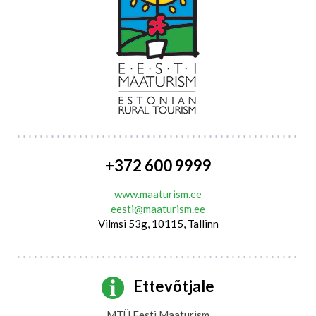
+372 600 9999
www.maaturism.ee
eesti@maaturism.ee
Vilmsi 53g, 10115, Tallinn
Ettevõtjale
MTÜ Eesti Maaturism