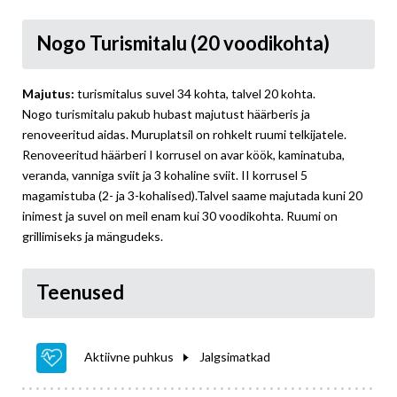
Nogo Turismitalu (20 voodikohta)
Majutus:
turismitalus suvel 34 kohta, talvel 20 kohta.
Nogo turismitalu pakub hubast majutust häärberis ja
renoveeritud aidas. Muruplatsil on rohkelt ruumi telkijatele.
Renoveeritud häärberi I korrusel on avar köök, kaminatuba,
veranda, vanniga sviit ja 3 kohaline sviit. II korrusel 5
magamistuba (2- ja 3-kohalised).Talvel saame majutada kuni 20
inimest ja suvel on meil enam kui 30 voodikohta. Ruumi on
grillimiseks ja mängudeks.
Teenused
Aktiivne puhkus
Jalgsimatkad