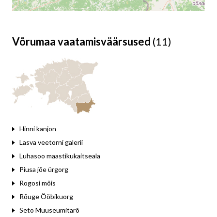
Võrumaa vaatamisväärsused
(11)
Leaflet
Hinni kanjon
Lasva veetorni galerii
Luhasoo maastikukaitseala
Piusa jõe ürgorg
Rogosi mõis
Rõuge Ööbikuorg
Seto Muuseumitarõ