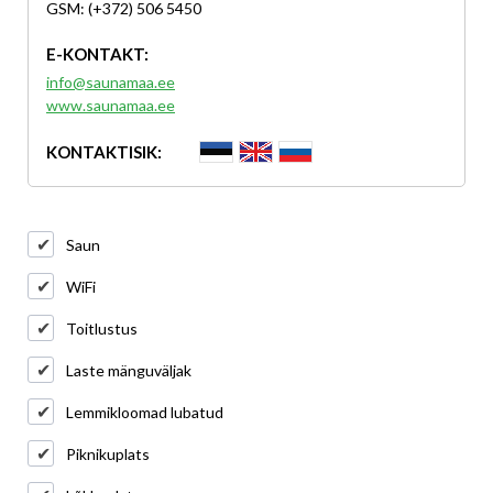
GSM: (+372) 506 5450
E-KONTAKT:
info@saunamaa.ee
www.saunamaa.ee
KONTAKTISIK:
Saun
WiFi
Toitlustus
Laste mänguväljak
Lemmikloomad lubatud
Piknikuplats