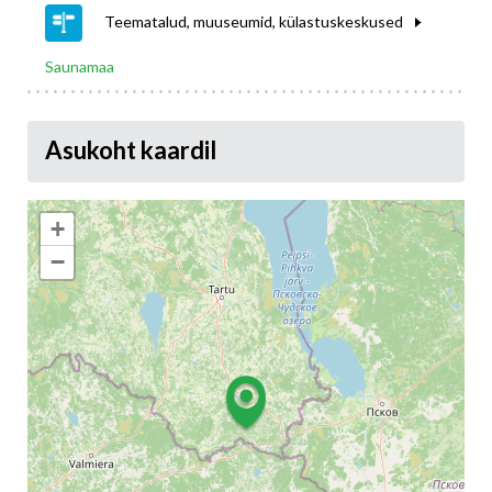
Teematalud, muuseumid, külastuskeskused
Saunamaa
Asukoht kaardil
+
−