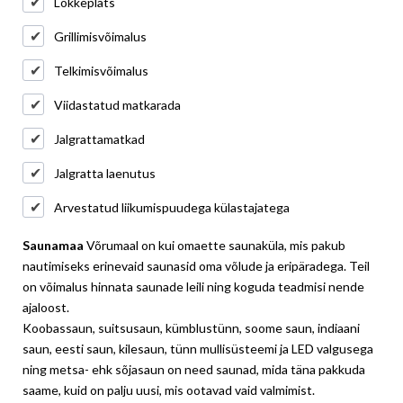
Lõkkeplats
Grillimisvõimalus
Telkimisvõimalus
Viidastatud matkarada
Jalgrattamatkad
Jalgratta laenutus
Arvestatud liikumispuudega külastajatega
Saunamaa
Võrumaal on kui omaette saunaküla, mis pakub
nautimiseks erinevaid saunasid oma võlude ja eripäradega. Teil
on võimalus hinnata saunade leili ning koguda teadmisi nende
ajaloost.
Koobassaun, suitsusaun, kümblustünn, soome saun, indiaani
saun, eesti saun, kilesaun, tünn mullisüsteemi ja LED valgusega
ning metsa- ehk sõjasaun on need saunad, mida täna pakkuda
saame, kuid on palju uusi, mis ootavad vaid valmimist.