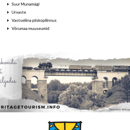
Suur Munamägi
Urvaste
Vastseliina piiskopilinnus
Võrumaa muuseumid