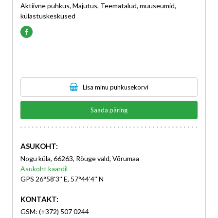
Aktiivne puhkus, Majutus, Teematalud, muuseumid,
külastuskeskused
Lisa minu puhkusekorvi
Saada päring
ASUKOHT:
Nogu küla, 66263, Rõuge vald, Võrumaa
Asukoht kaardil
GPS 26°58'3'' E, 57°44'4'' N
KONTAKT:
GSM: (+372) 507 0244