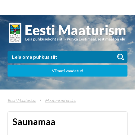
Viimati vaadatud
Eesti Maaturism
Maaturismi otsing
Saunamaa