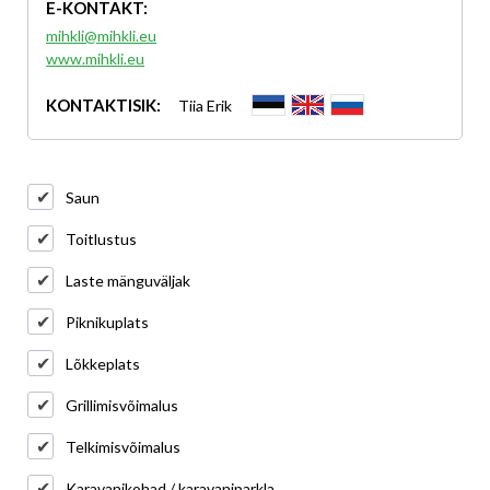
E-KONTAKT:
mihkli@mihkli.eu
www.mihkli.eu
KONTAKTISIK:
Tiia Erik
Saun
Toitlustus
Laste mänguväljak
Piknikuplats
Lõkkeplats
Grillimisvõimalus
Telkimisvõimalus
Karavanikohad / karavaniparkla