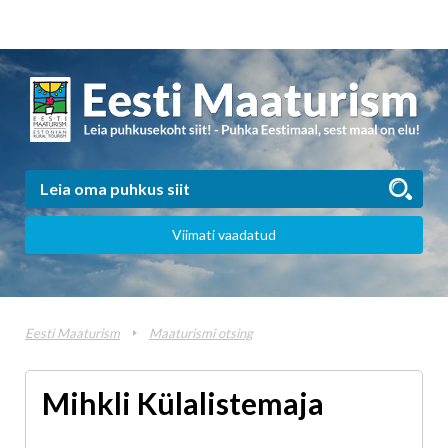
Viimati vaadatud
Eesti Maaturism
Maaturismi otsing
Mihkli Külalistemaja