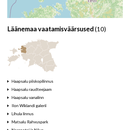
Läänemaa vaatamisväärsused
(10)
Leaflet
Haapsalu piiskopilinnus
Haapsalu raudteejaam
Haapsalu vanalinn
Ilon Wiklandi galerii
Lihula linnus
Matsalu Rahvuspark
Noarootsi ja Nõva