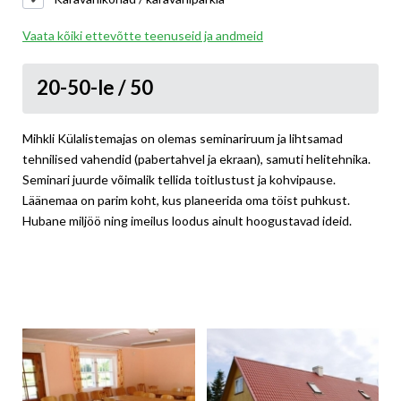
Vaata kõiki ettevõtte teenuseid ja andmeid
20-50-le / 50
Mihkli Külalistemajas on olemas seminariruum ja lihtsamad
tehnilised vahendid (pabertahvel ja ekraan), samuti helitehnika.
Seminari juurde võimalik tellida toitlustust ja kohvipause.
Läänemaa on parim koht, kus planeerida oma töist puhkust.
Hubane miljöö ning imeilus loodus ainult hoogustavad ideid.