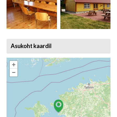
Asukoht kaardil
+
−