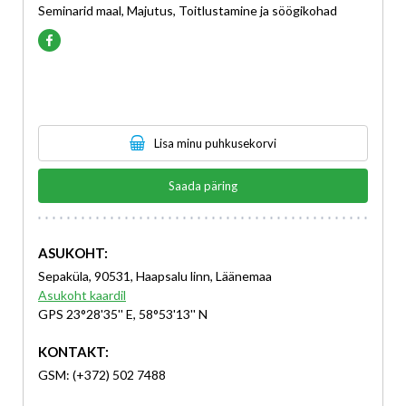
Seminarid maal, Majutus, Toitlustamine ja söögikohad
Lisa minu puhkusekorvi
Saada päring
ASUKOHT:
Sepaküla, 90531, Haapsalu linn, Läänemaa
Asukoht kaardil
GPS 23°28'35'' E, 58°53'13'' N
KONTAKT:
GSM: (+372) 502 7488