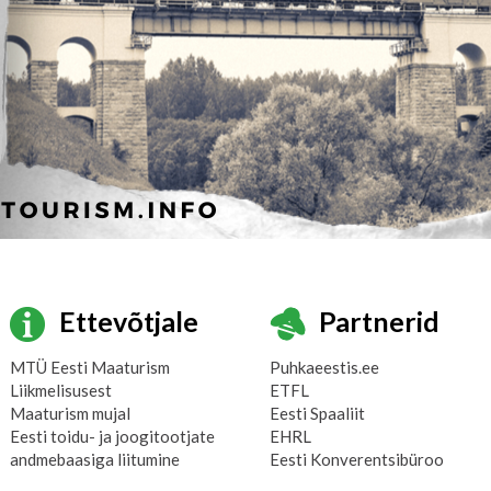
Ettevõtjale
Partnerid
MTÜ Eesti Maaturism
Puhkaeestis.ee
Liikmelisusest
ETFL
Maaturism mujal
Eesti Spaaliit
Eesti toidu- ja joogitootjate
EHRL
andmebaasiga liitumine
Eesti Konverentsibüroo