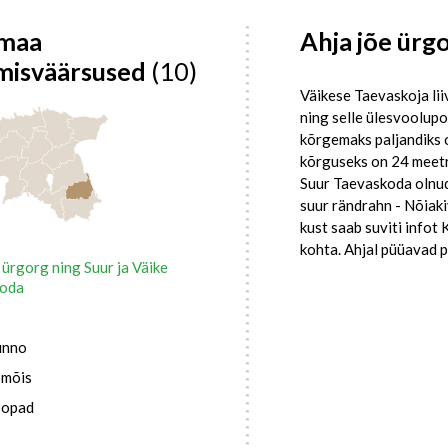
maa
Ahja jõe ürg
misväärsused
(10)
Väikese Taevaskoja lii
ning selle ülesvoolupo
kõrgemaks paljandiks o
kõrguseks on 24 meetr
Suur Taevaskoda olnud
suur rändrahn - Nõiaki
kust saab suviti info
kohta. Ahjal püüavad pi
 ürgorg ning Suur ja Väike
koda
unno
 mõis
oopad