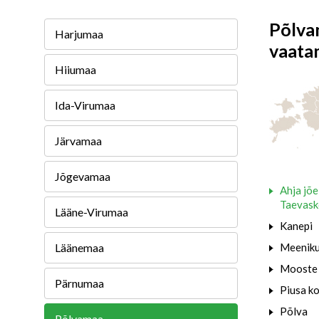
Põlva
Harjumaa
vaata
Hiiumaa
Ida-Virumaa
Järvamaa
Jõgevamaa
Ahja jõe
Taevas
Lääne-Virumaa
Kanepi
Läänemaa
Meenik
Mooste
Pärnumaa
Piusa k
Põlva
Põlvamaa