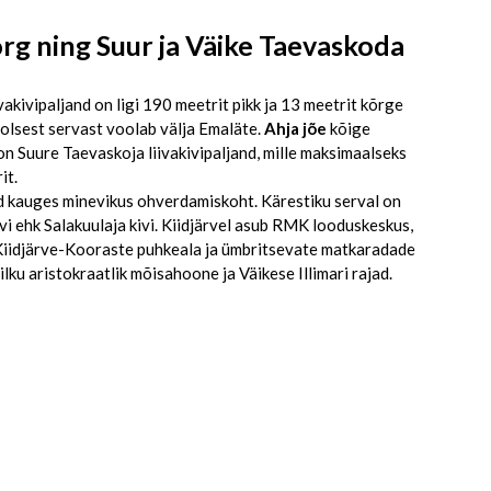
org ning Suur ja Väike Taevaskoda
vakivipaljand on ligi 190 meetrit pikk ja 13 meetrit kõrge
olsest servast voolab välja Emaläte.
Ahja jõe
kõige
n Suure Taevaskoja liivakivipaljand, mille maksimaalseks
it.
 kauges minevikus ohverdamiskoht. Kärestiku serval on
vi ehk Salakuulaja kivi. Kiidjärvel asub RMK looduskeskus,
t Kiidjärve-Kooraste puhkeala ja ümbritsevate matkaradade
lku aristokraatlik mõisahoone ja Väikese Illimari rajad.