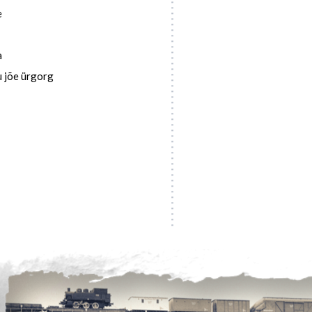
e
a
 jõe ürgorg