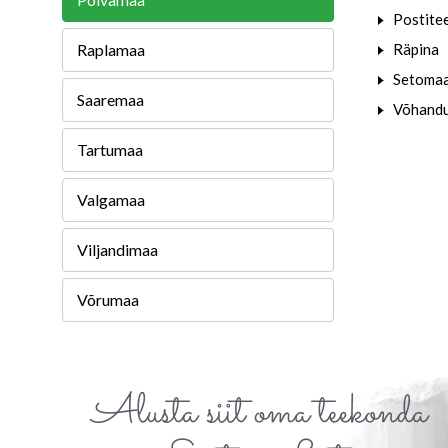
Postite
Raplamaa
Räpina
Setoma
Saaremaa
Võhandu
Tartumaa
Valgamaa
Viljandimaa
Võrumaa