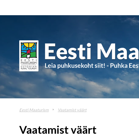
Eesti Maaturism
Vaatamist väärt
Vaatamist väärt