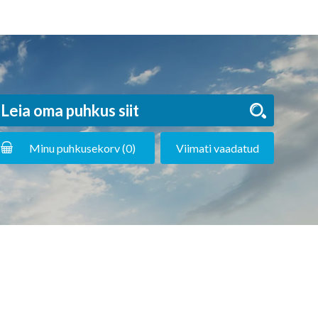
Minu puhkusekorv (
0
)
Viimati vaadatud