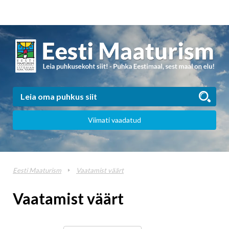
Viimati vaadatud
Eesti Maaturism
Vaatamist väärt
Vaatamist väärt