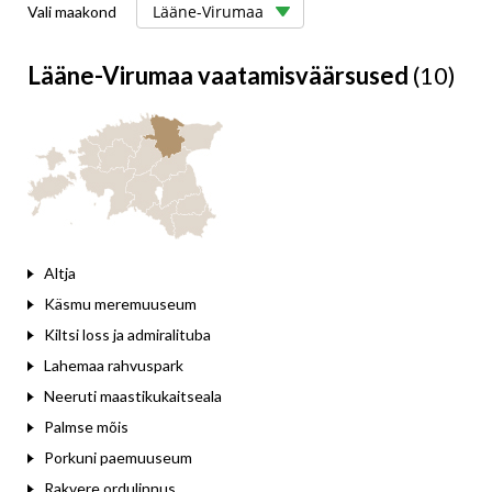
Vali maakond
Lääne-Virumaa vaatamisväärsused
(10)
Altja
Käsmu meremuuseum
Kiltsi loss ja admiralituba
Lahemaa rahvuspark
Neeruti maastikukaitseala
Palmse mõis
Porkuni paemuuseum
Rakvere ordulinnus