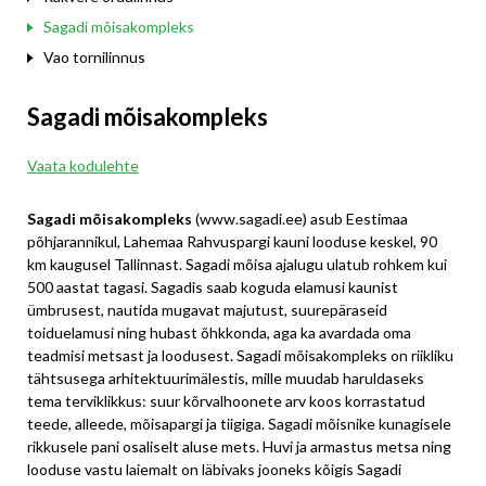
Sagadi mõisakompleks
Vao tornilinnus
Sagadi mõisakompleks
Vaata kodulehte
Sagadi mõisakompleks
(www.sagadi.ee) asub Eestimaa
põhjarannikul, Lahemaa Rahvuspargi kauni looduse keskel, 90
km kaugusel Tallinnast. Sagadi mõisa ajalugu ulatub rohkem kui
500 aastat tagasi. Sagadis saab koguda elamusi kaunist
ümbrusest, nautida mugavat majutust, suurepäraseid
toiduelamusi ning hubast õhkkonda, aga ka avardada oma
teadmisi metsast ja loodusest. Sagadi mõisakompleks on riikliku
tähtsusega arhitektuurimälestis, mille muudab haruldaseks
tema terviklikkus: suur kõrvalhoonete arv koos korrastatud
teede, alleede, mõisapargi ja tiigiga. Sagadi mõisnike kunagisele
rikkusele pani osaliselt aluse mets. Huvi ja armastus metsa ning
looduse vastu laiemalt on läbivaks jooneks kõigis Sagadi