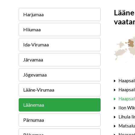
Lään
Harjumaa
vaata
Hiiumaa
Ida-Virumaa
Järvamaa
Jõgevamaa
Haapsalu
Lääne-Virumaa
Haapsal
Haapsal
Läänemaa
Ilon Wik
Lihula l
Pärnumaa
Matsalu
Põlvamaa
Noaroot