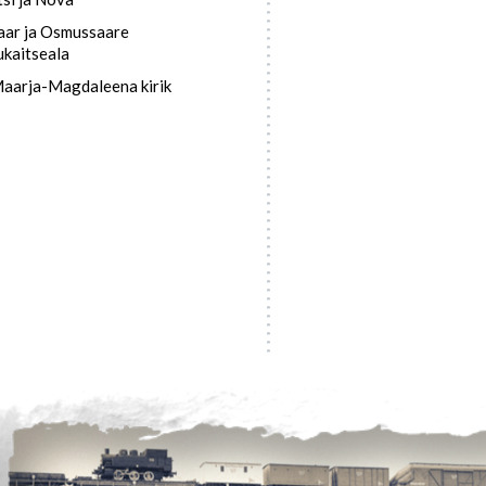
ar ja Osmussaare
ukaitseala
Maarja-Magdaleena kirik