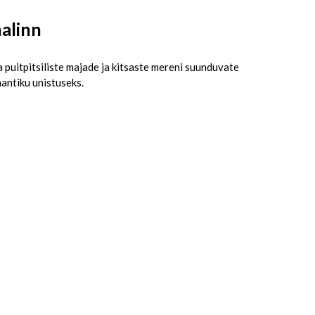
alinn
puitpitsiliste majade ja kitsaste mereni suunduvate
antiku unistuseks.