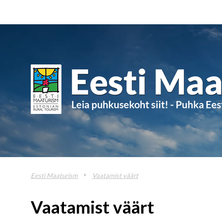
Eesti Maaturism
Vaatamist väärt
Vaatamist väärt