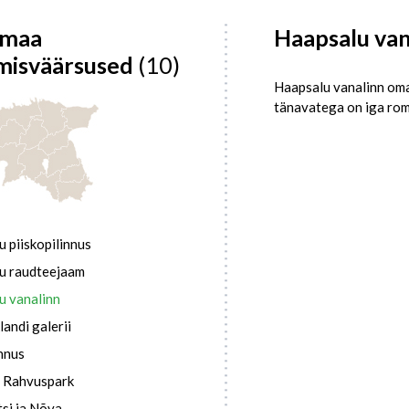
emaa
Haapsalu van
misväärsused
(10)
Haapsalu vanalinn oma 
tänavatega on iga rom
 piiskopilinnus
u raudteejaam
u vanalinn
landi galerii
innus
 Rahvuspark
si ja Nõva