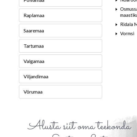
Osmussa
Raplamaa
maastik
Ridala 
Saaremaa
Vormsi
Tartumaa
Valgamaa
Viljandimaa
Võrumaa