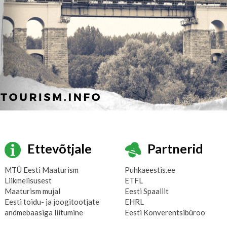
Ettevõtjale
Partnerid
MTÜ Eesti Maaturism
Puhkaeestis.ee
Liikmelisusest
ETFL
Maaturism mujal
Eesti Spaaliit
Eesti toidu- ja joogitootjate
EHRL
andmebaasiga liitumine
Eesti Konverentsibüroo