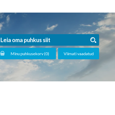
Minu puhkusekorv (
0
)
Viimati vaadatud