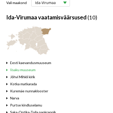
Vali maakond
Ida-Virumaa vaatamisväärsused
(10)
Eesti kaevandusmuuseum
Iisaku muuseum
Jõhvi Mihkli kirik
Kotka matkarada
Kuremäe nunnaklooster
Narva
Purtse kindluselamu
Saka-Ontika-Toila pankrannik