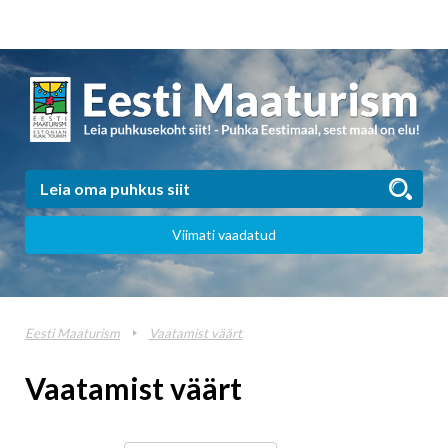
Viimati vaadatud
Eesti Maaturism
Vaatamist väärt
Vaatamist väärt