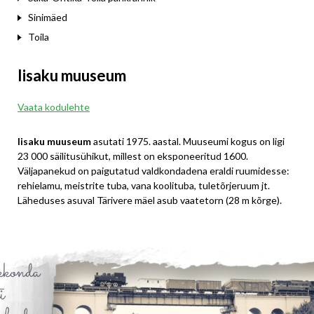
Sinimäed
Toila
Iisaku muuseum
Vaata kodulehte
Iisaku muuseum
asutati 1975. aastal. Muuseumi kogus on ligi
23 000 säilitusühikut, millest on eksponeeritud 1600.
Väljapanekud on paigutatud valdkondadena eraldi ruumidesse:
rehielamu, meistrite tuba, vana koolituba, tuletõrjeruum jt.
Läheduses asuval Tärivere mäel asub vaatetorn (28 m kõrge).