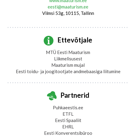
www.maaturism.ee
eesti@maaturism.ee
Vilmsi 53g, 10115, Tallinn
Ettevõtjale
MTÜ Eesti Maaturism
Liikmelisusest
Maaturism mujal
Eesti toidu- ja joogitootjate andmebaasiga liitumine
Partnerid
Puhkaeestis.ee
ETFL
Eesti Spaaliit
EHRL
Eesti Konverentsibüroo