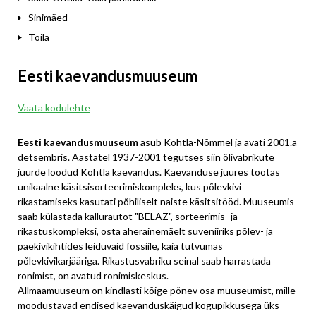
Sinimäed
Toila
Eesti kaevandusmuuseum
Vaata kodulehte
Eesti kaevandusmuuseum
asub Kohtla-Nõmmel ja avati 2001.a
detsembris. Aastatel 1937-2001 tegutses siin õlivabrikute
juurde loodud Kohtla kaevandus. Kaevanduse juures töötas
unikaalne käsitsisorteerimiskompleks, kus põlevkivi
rikastamiseks kasutati põhiliselt naiste käsitsitööd. Muuseumis
saab külastada kallurautot "BELAZ", sorteerimis- ja
rikastuskompleksi, osta aherainemäelt suveniiriks põlev- ja
paekivikihtides leiduvaid fossiile, käia tutvumas
põlevkivikarjääriga. Rikastusvabriku seinal saab harrastada
ronimist, on avatud ronimiskeskus.
Allmaamuuseum on kindlasti kõige põnev osa muuseumist, mille
moodustavad endised kaevanduskäigud kogupikkusega üks