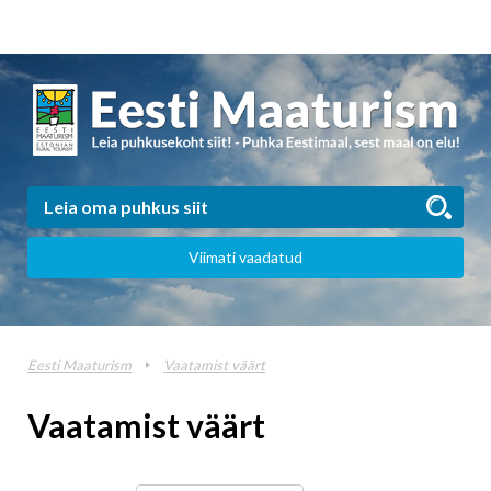
Viimati vaadatud
Eesti Maaturism
Vaatamist väärt
Vaatamist väärt