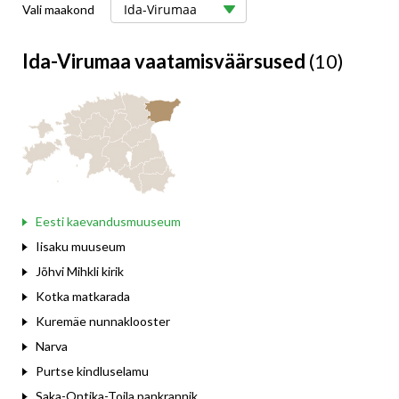
Vali maakond
Ida-Virumaa vaatamisväärsused
(10)
Eesti kaevandusmuuseum
Iisaku muuseum
Jõhvi Mihkli kirik
Kotka matkarada
Kuremäe nunnaklooster
Narva
Purtse kindluselamu
Saka-Ontika-Toila pankrannik