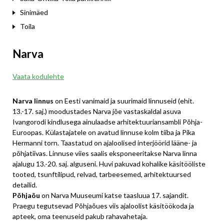
Sinimäed
Toila
Narva
Vaata kodulehte
Narva linnus
on Eesti vanimaid ja suurimaid linnuseid (ehit.
13.-17. saj.) moodustades Narva jõe vastaskaldal asuva
Ivangorodi kindlusega ainulaadse arhitektuuriansambli Põhja-
Euroopas. Külastajatele on avatud linnuse kolm tiiba ja Pika
Hermanni torn. Taastatud on ajaloolised interjöörid lääne- ja
põhjatiivas. Linnuse viies saalis eksponeeritakse Narva linna
ajalugu 13.-20. saj. alguseni. Huvi pakuvad kohalike käsitööliste
tooted, tsunftilipud, relvad, tarbeesemed, arhitektuursed
detailid.
Põhjaõu
on Narva Muuseumi katse taasluua 17. sajandit.
Praegu tegutsevad Põhjaõues viis ajaloolist käsitöökoda ja
apteek, oma teenuseid pakub rahavahetaja.