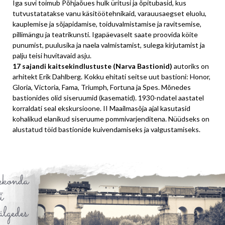
Iga suvi toimub Põhjaõues hulk üritusi ja õpitubasid, kus
tutvustatatakse vanu käsitöötehnikaid, varauusaegset eluolu,
kauplemise ja sõjapidamise, toiduvalmistamise ja ravitsemise,
pillimängu ja teatrikunsti. Igapäevaselt saate proovida köite
punumist, puulusika ja naela valmistamist, sulega kirjutamist ja
palju teisi huvitavaid asju.
17 sajandi kaitsekindlustuste (Narva Bastionid)
autoriks on
arhitekt Erik Dahlberg. Kokku ehitati seitse uut bastioni: Honor,
Gloria, Victoria, Fama, Triumph, Fortuna ja Spes. Mõnedes
bastionides olid siseruumid (kasematid). 1930-ndatel aastatel
korraldati seal ekskursioone. II Maailmasõja ajal kasutasid
kohalikud elanikud siseruume pommivarjenditena. Nüüdseks on
alustatud töid bastionide kuivendamiseks ja valgustamiseks.