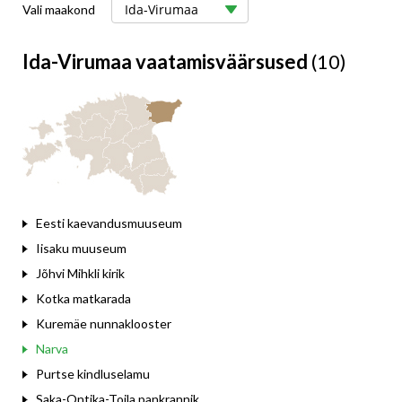
Vali maakond
Ida-Virumaa vaatamisväärsused
(10)
Eesti kaevandusmuuseum
Iisaku muuseum
Jõhvi Mihkli kirik
Kotka matkarada
Kuremäe nunnaklooster
Narva
Purtse kindluselamu
Saka-Ontika-Toila pankrannik