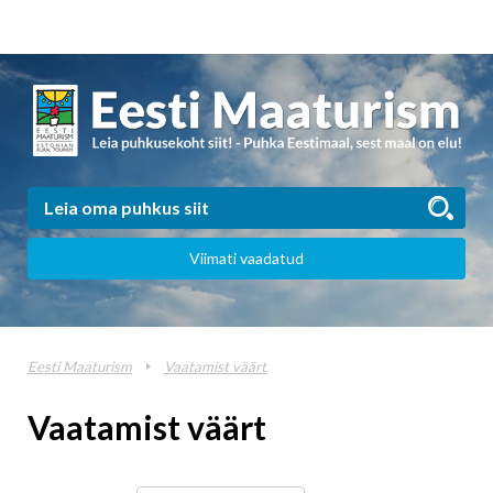
Viimati vaadatud
Eesti Maaturism
Vaatamist väärt
Vaatamist väärt