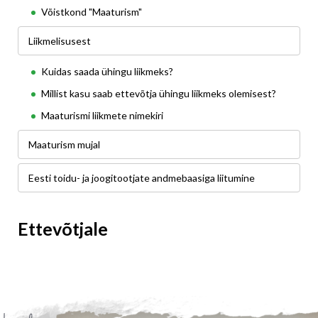
Võistkond "Maaturism"
Liikmelisusest
Kuidas saada ühingu liikmeks?
Millist kasu saab ettevõtja ühingu liikmeks olemisest?
Maaturismi liikmete nimekiri
Maaturism mujal
Eesti toidu- ja joogitootjate andmebaasiga liitumine
Ettevõtjale