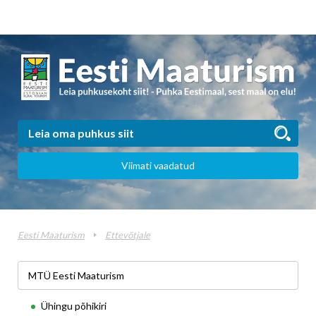
Viimati vaadatud
Eesti Maaturism
Ettevõtjale
MTÜ Eesti Maaturism
Ühingu põhikiri