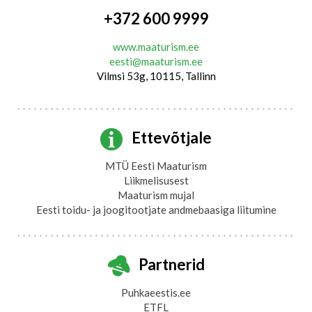
+372 600 9999
www.maaturism.ee
eesti@maaturism.ee
Vilmsi 53g, 10115, Tallinn
Ettevõtjale
MTÜ Eesti Maaturism
Liikmelisusest
Maaturism mujal
Eesti toidu- ja joogitootjate andmebaasiga liitumine
Partnerid
Puhkaeestis.ee
ETFL