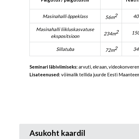
2
Masinahalli õppeklass
40
56m
Masinahalli liikluskasvatuse
2
15
234m
ekspositsioon
2
Sillatuba
34
72m
Seminari läbiviimiseks:
arvuti, ekraan, videokonveren
Lisateenused:
võimalik tellida juurde Eesti Maantee
Asukoht kaardil