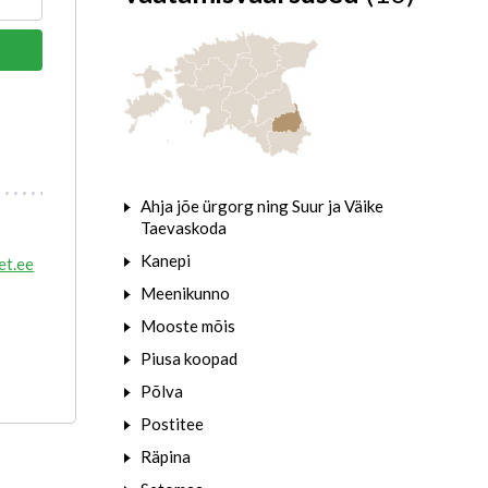
Ahja jõe ürgorg ning Suur ja Väike
Taevaskoda
Kanepi
t.ee
Meenikunno
Mooste mõis
Piusa koopad
Põlva
Postitee
Räpina