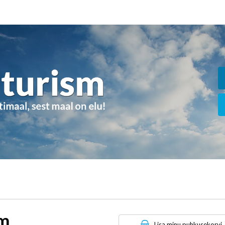
um
Lisa minu puhkusekorvi