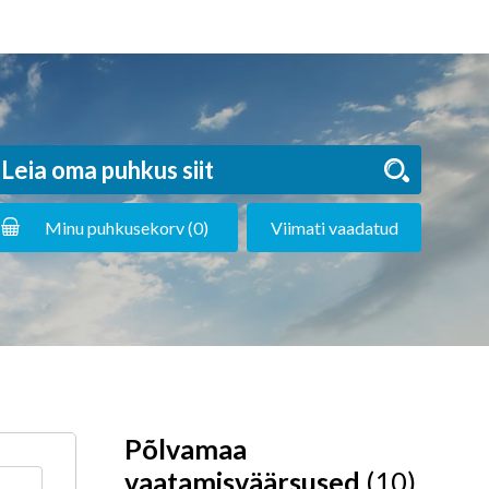
Minu puhkusekorv (
0
)
Viimati vaadatud
Põlvamaa
vaatamisväärsused
(10)