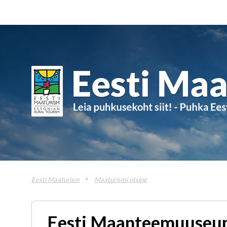
Eesti Maaturism
Maaturismi otsing
Eesti Maanteemuuse