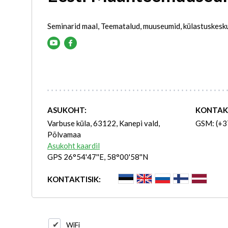
Seminarid maal, Teematalud, muuseumid, külastuskesk
ASUKOHT:
KONTAK
Varbuse küla, 63122, Kanepi vald,
GSM: (+3
Põlvamaa
Asukoht kaardil
GPS 26°54'47''E, 58°00'58''N
KONTAKTISIK:
WiFi