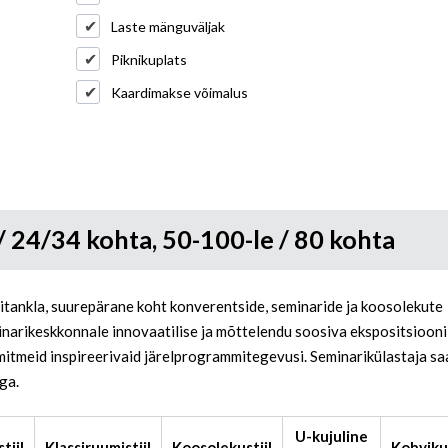
Laste mänguväljak
Piknikuplats
Kaardimakse võimalus
 / 24/34 kohta, 50-100-le / 80 kohta
tankla, suurepärane koht konverentside, seminaride ja koosolekute
inarikeskkonnale innovaatilise ja mõttelendu soosiva ekspositsiooni
 mitmeid inspireerivaid järelprogrammitegevusi. Seminarikülastaja sa
ga.
U-kujuline
tiil
Klassiruumistiil
Koosolekustiil
Kohvikus