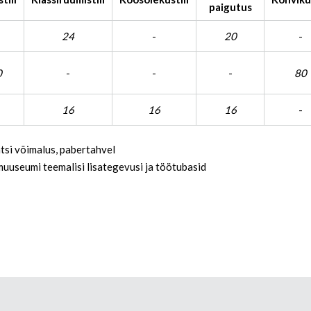
paigutus
24
-
20
-
0
-
-
-
80
16
16
16
-
tsi võimalus, pabertahvel
muuseumi teemalisi lisategevusi ja töötubasid