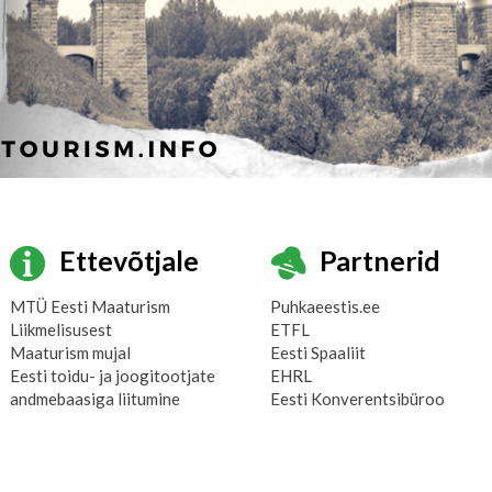
Ettevõtjale
Partnerid
MTÜ Eesti Maaturism
Puhkaeestis.ee
Liikmelisusest
ETFL
Maaturism mujal
Eesti Spaaliit
Eesti toidu- ja joogitootjate
EHRL
andmebaasiga liitumine
Eesti Konverentsibüroo