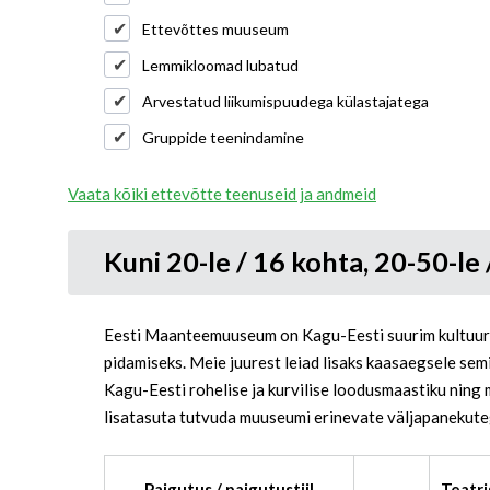
Ettevõttes muuseum
Lemmikloomad lubatud
Arvestatud liikumispuudega külastajatega
Gruppide teenindamine
Vaata kõiki ettevõtte teenuseid ja andmeid
Kuni 20-le / 16 kohta, 20-50-le
Eesti Maanteemuuseum on Kagu-Eesti suurim kultuuri
pidamiseks. Meie juurest leiad lisaks kaasaegsele sem
Kagu-Eesti rohelise ja kurvilise loodusmaastiku ning
lisatasuta tutvuda muuseumi erinevate väljapanekute
Paigutus / paigutustiil
Teatris