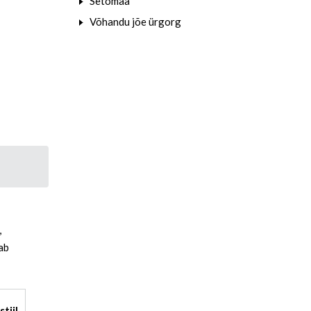
Setomaa
Võhandu jõe ürgorg
,
ab
tiil