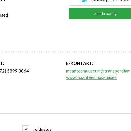
Saada päring
used
T:
E-KONTAKT:
72) 5899 8064
maanteemuuseum@transpordiame
www.maanteemuuseum.ee
Toitlustus