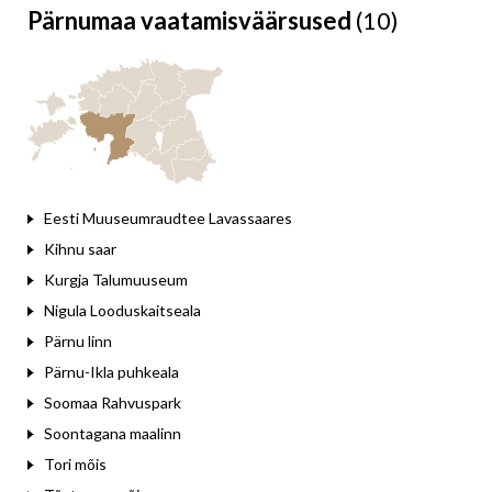
Pärnumaa vaatamisväärsused
(10)
Leaflet
Eesti Muuseumraudtee Lavassaares
Kihnu saar
Kurgja Talumuuseum
Nigula Looduskaitseala
Pärnu linn
Pärnu-Ikla puhkeala
Soomaa Rahvuspark
Soontagana maalinn
Tori mõis