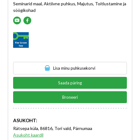
Seminarid maal, Aktiivne puhkus, Majutus, Toitlustamine ja
söögikohad
Lisa minu puhkusekorvi
Saada päring
Broneeri
ASUKOHT:
Rätsepa küla, 86816, Tori vald, Pärnumaa
Asukoht kaardil