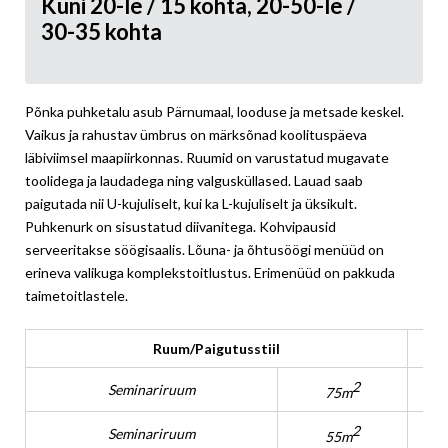
Kuni 20-le / 15 kohta, 20-50-le /
30-35 kohta
Põnka puhketalu asub Pärnumaal, looduse ja metsade keskel.
Vaikus ja rahustav ümbrus on märksõnad koolituspäeva
läbiviimsel maapiirkonnas. Ruumid on varustatud mugavate
toolidega ja laudadega ning valgusküllased. Lauad saab
paigutada nii U-kujuliselt, kui ka L-kujuliselt ja üksikult.
Puhkenurk on sisustatud diivanitega. Kohvipausid
serveeritakse söögisaalis. Lõuna- ja õhtusöögi menüüd on
erineva valikuga komplekstoitlustus. Erimenüüd on pakkuda
taimetoitlastele.
Ruum/Paigutusstiil
2
Seminariruum
75m
2
Seminariruum
55m