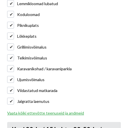
Lemmikloomad lubatud
Koduloomad
Piknikuplats
Lõkkeplats
Grillimisvõimalus
Telkimisvõimalus
Karavanikohad / karavaniparkla
Ujumisvõimalus
Viidastatud matkarada
Jalgratta laenutus
Vaata kõiki ettevõtte teenuseid ja andmeid