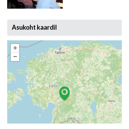
Asukoht kaardil
+
−