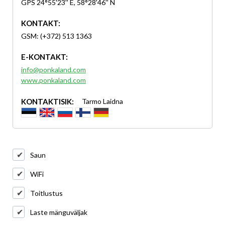
GPS 24°55'23'' E, 58°28'46'' N
KONTAKT:
GSM: (+372) 513 1363
E-KONTAKT:
info@ponkaland.com
www.ponkaland.com
KONTAKTISIK:
Tarmo Laidna
Saun
WiFi
Toitlustus
Laste mänguväljak