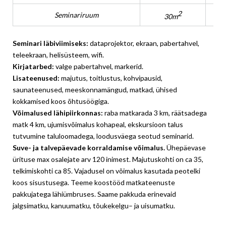
2
Seminariruum
30m
Seminari läbiviimiseks:
dataprojektor, ekraan, pabertahvel,
teleekraan, helisüsteem, wifi.
Kirjatarbed:
valge pabertahvel, markerid.
Lisateenused:
majutus, toitlustus, kohvipausid,
saunateenused, meeskonnamängud, matkad, ühised
kokkamised koos õhtusöögiga.
Võimalused lähipiirkonnas:
raba matkarada 3 km, räätsadega
matk 4 km, ujumisvõimalus kohapeal, ekskursioon talus
tutvumine taluloomadega, loodusväega seotud seminarid.
Suve- ja talvepäevade korraldamise võimalus.
Ühepäevase
ürituse max osalejate arv 120 inimest. Majutuskohti on ca 35,
telkimiskohti ca 85. Vajadusel on võimalus kasutada peotelki
koos sisustusega. Teeme koostööd matkateenuste
pakkujatega lähiümbruses. Saame pakkuda erinevaid
jalgsimatku, kanuumatku, tõukekelgu– ja uisumatku.