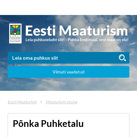
Viimati vaadatud
Eesti Maaturism
Maaturismi otsing
Põnka Puhketalu