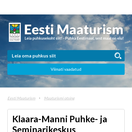
Viimati vaadatud
Eesti Maaturism
Maaturismi otsing
Klaara-Manni Puhke- ja
Seminarikeskus