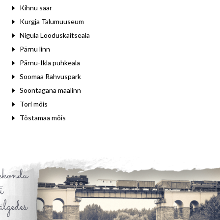
Kihnu saar
Kurgja Talumuuseum
Nigula Looduskaitseala
Pärnu linn
Pärnu-Ikla puhkeala
Soomaa Rahvuspark
Soontagana maalinn
Tori mõis
Tõstamaa mõis