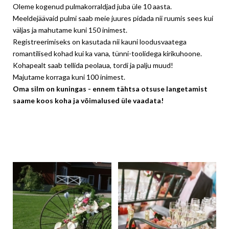
Oleme kogenud pulmakorraldjad juba üle 10 aasta.
Meeldejäävaid pulmi saab meie juures pidada nii ruumis sees kui
väljas ja mahutame kuni 150 inimest.
Registreerimiseks on kasutada nii kauni loodusvaatega
romantilised kohad kui ka vana, tünni-toolidega kirikuhoone.
Kohapealt saab tellida peolaua, tordi ja palju muud!
Majutame korraga kuni 100 inimest.
Oma silm on kuningas - ennem tähtsa otsuse langetamist
saame koos koha ja võimalused üle vaadata!