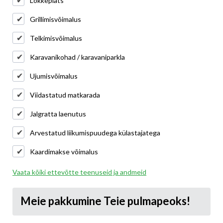
Lõkkeplats
Grillimisvõimalus
Telkimisvõimalus
Karavanikohad / karavaniparkla
Ujumisvõimalus
Viidastatud matkarada
Jalgratta laenutus
Arvestatud liikumispuudega külastajatega
Kaardimakse võimalus
Vaata kõiki ettevõtte teenuseid ja andmeid
Meie pakkumine Teie pulmapeoks!