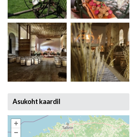
Asukoht kaardil
+
−