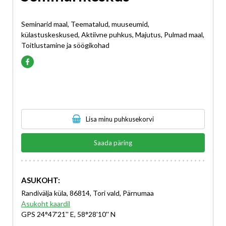
Seminarid maal, Teematalud, muuseumid,
külastuskeskused, Aktiivne puhkus, Majutus, Pulmad maal,
Toitlustamine ja söögikohad
Lisa minu puhkusekorvi
Saada päring
ASUKOHT:
Randivälja küla, 86814, Tori vald, Pärnumaa
Asukoht kaardil
GPS 24°47'21'' E, 58°28'10'' N