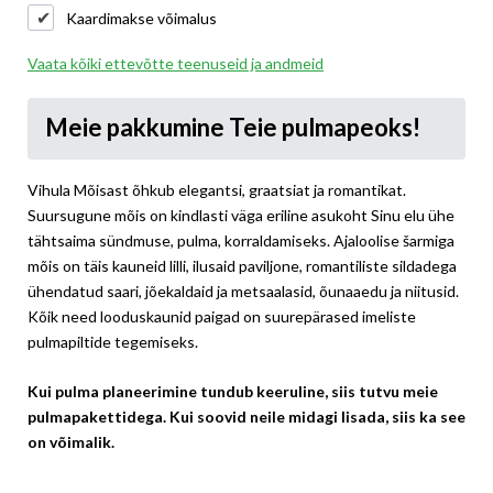
Kaardimakse võimalus
Vaata kõiki ettevõtte teenuseid ja andmeid
Meie pakkumine Teie pulmapeoks!
Vihula Mõisast õhkub elegantsi, graatsiat ja romantikat.
Suursugune mõis on kindlasti väga eriline asukoht Sinu elu ühe
tähtsaima sündmuse, pulma, korraldamiseks. Ajaloolise šarmiga
mõis on täis kauneid lilli, ilusaid paviljone, romantiliste sildadega
ühendatud saari, jõekaldaid ja metsaalasid, õunaaedu ja niitusid.
Kõik need looduskaunid paigad on suurepärased imeliste
pulmapiltide tegemiseks.
Kui pulma planeerimine tundub keeruline, siis tutvu meie
pulmapakettidega. Kui soovid neile midagi lisada, siis ka see
on võimalik.