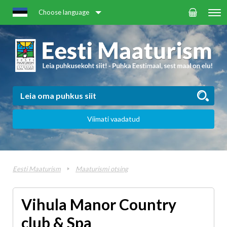
Choose language
Viimati vaadatud
Eesti Maaturism
Maaturismi otsing
Vihula Manor Country
club & Spa