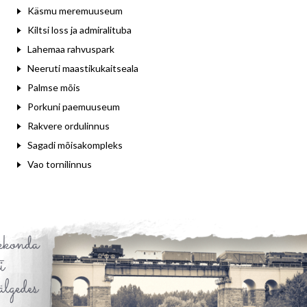
Käsmu meremuuseum
Kiltsi loss ja admiralituba
Lahemaa rahvuspark
Neeruti maastikukaitseala
Palmse mõis
Porkuni paemuuseum
Rakvere ordulinnus
Sagadi mõisakompleks
Vao tornilinnus