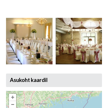
Asukoht kaardil
+
−