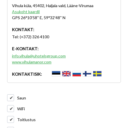
Vihula küla, 45402, Haljala vald, Lääne-Virumaa
Asukoht kaardil
GPS 26°10'58'' E, 59°32'48'' N
KONTAKT:
Tel: (+372) 326 4100
E-KONTAKT:
info.vihula@uhotelsgroup.com
www.vihulamanor.com
KONTAKTISIK:
Saun
WiFi
Toitlustus