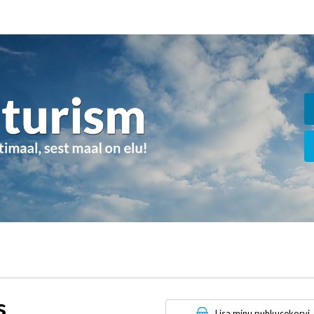
s
Lisa minu puhkusekorvi