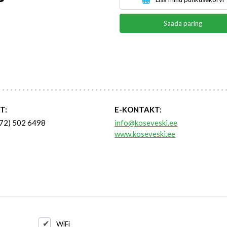
Saada päring
T:
E-KONTAKT:
72) 502 6498
info@koseveski.ee
www.koseveski.ee
WiFi