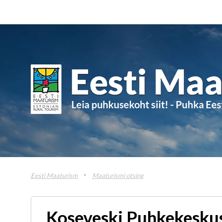
Eesti Maaturism
Maaturismi otsing
Koseveski Puhkekesku