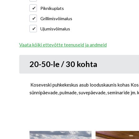
Piknikuplats
Grillimisvõimalus
Ujumisvõimalus
Vaata kõiki ettevõtte teenuseid ja andmeid
20-50-le / 30 kohta
Koseveski puhkekeskus asub looduskaunis kohas Kose j
sünnipäevade, pulmade, suvepäevade, seminaride jm. k