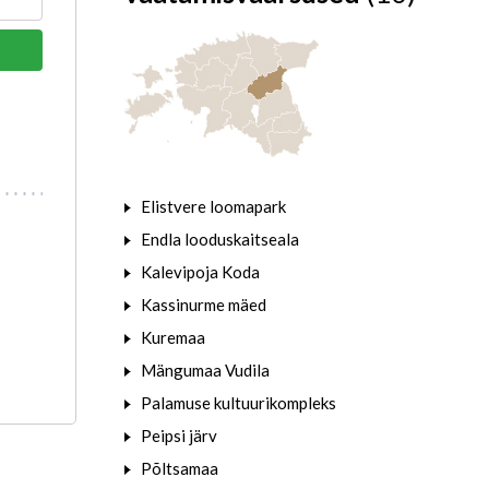
Elistvere loomapark
Endla looduskaitseala
Kalevipoja Koda
Kassinurme mäed
Kuremaa
Mängumaa Vudila
Palamuse kultuurikompleks
Peipsi järv
Põltsamaa