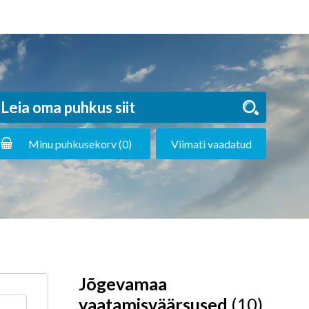
Minu puhkusekorv (
0
)
Viimati vaadatud
Jõgevamaa
vaatamisväärsused
(10)