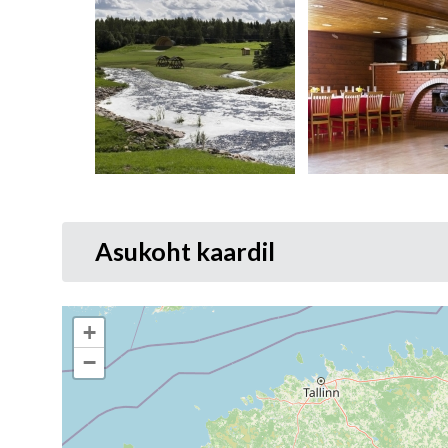
Asukoht kaardil
+
−