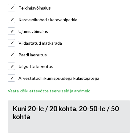
Telkimisvõimalus
Karavanikohad / karavaniparkla
Ujumisvõimalus
Viidastatud matkarada
Paadi laenutus
Jalgratta laenutus
Arvestatud liikumispuudega külastajatega
Vaata kõiki ettevõtte teenuseid ja andmeid
Kuni 20-le / 20 kohta, 20-50-le / 50
kohta