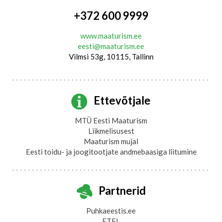
+372 600 9999
www.maaturism.ee
eesti@maaturism.ee
Vilmsi 53g, 10115, Tallinn
Ettevõtjale
MTÜ Eesti Maaturism
Liikmelisusest
Maaturism mujal
Eesti toidu- ja joogitootjate andmebaasiga liitumine
Partnerid
Puhkaeestis.ee
ETFL