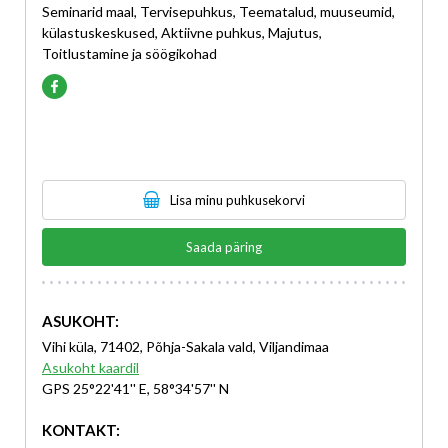
Seminarid maal, Tervisepuhkus, Teematalud, muuseumid,
külastuskeskused, Aktiivne puhkus, Majutus,
Toitlustamine ja söögikohad
Lisa minu puhkusekorvi
Saada päring
ASUKOHT:
Vihi küla, 71402, Põhja-Sakala vald, Viljandimaa
Asukoht kaardil
GPS 25°22'41'' E, 58°34'57'' N
KONTAKT: