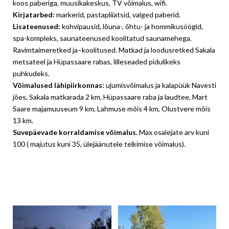
koos paberiga, muusikakeskus, TV võimalus, wifi.
Kirjatarbed:
markerid, pastapliiatsid, valged paberid.
Lisateenused:
kohvipausid, lõuna-, õhtu- ja hommikusöögid,
spa-kompleks, saunateenused koolitatud saunamehega.
Ravimtaimeretked ja–koolitused. Matkad ja loodusretked Sakala
metsateel ja Hüpassaare rabas, lilleseaded pidulikeks
puhkudeks.
Võimalused lähipiirkonnas:
ujumisvõimalus ja kalapüük Navesti
jões, Sakala matkarada 2 km, Hüpassaare raba ja laudtee, Mart
Saare majamuuseum 9 km, Lahmuse mõis 4 km, Olustvere mõis
13 km.
Suvepäevade korraldamise võimalus.
Max osalejate arv kuni
100 ( majutus kuni 35, ülejäänutele telkimise võimalus).