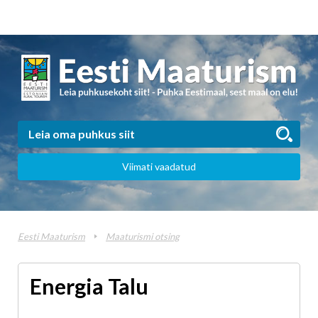
Viimati vaadatud
Eesti Maaturism
Maaturismi otsing
Energia Talu