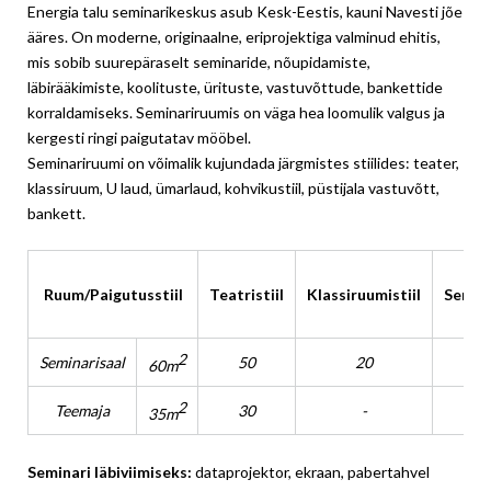
Energia talu seminarikeskus asub Kesk-Eestis, kauni Navesti jõe
ääres. On moderne, originaalne, eriprojektiga valminud ehitis,
mis sobib suurepäraselt seminaride, nõupidamiste,
läbirääkimiste, koolituste, ürituste, vastuvõttude, bankettide
korraldamiseks. Seminariruumis on väga hea loomulik valgus ja
kergesti ringi paigutatav mööbel.
Seminariruumi on võimalik kujundada järgmistes stiilides: teater,
klassiruum, U laud, ümarlaud, kohvikustiil, püstijala vastuvõtt,
bankett.
Ruum/Paigutusstiil
Teatristiil
Klassiruumistiil
Semina
2
Seminarisaal
50
20
3
60m
2
Teemaja
30
-
35m
Seminari läbiviimiseks:
dataprojektor, ekraan, pabertahvel