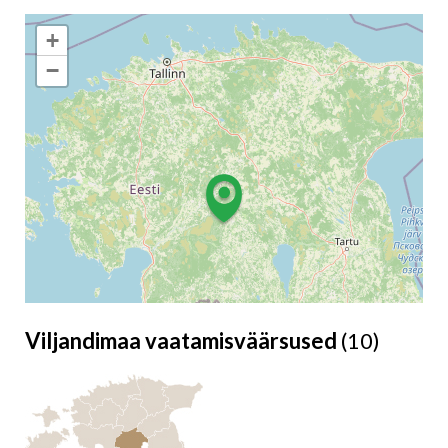
+
−
Viljandimaa vaatamisväärsused
(10)
Leaflet