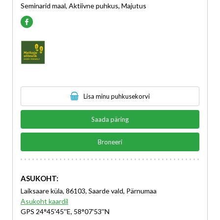
Seminarid maal, Aktiivne puhkus, Majutus
Lisa minu puhkusekorvi
Saada päring
Broneeri
ASUKOHT:
Laiksaare küla, 86103, Saarde vald, Pärnumaa
Asukoht kaardil
GPS 24°45'45''E, 58°07'53''N