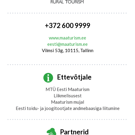
+372 600 9999
www.maaturism.ee
eesti@maaturism.ee
Vilmsi 53g, 10115, Tallinn
Ettevõtjale
MTÜ Eesti Maaturism
Liikmelisusest
Maaturism mujal
Eesti toidu- ja joogitootjate andmebaasiga liitumine
Partnerid