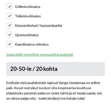
Grillimisvõimalus
Telkimisvõimalus
Karavanikohad / karavaniparkla
Ujumisvõimalus
Kaardimakse võimalus
Vaata kõiki ettevõtte teenuseid ja andmeid
20-50-le / 20 kohta
Endisele metsavahikohale rajatud Vango Imedemaa on eriline
paik. Keset metsikut loodust ühe inspireeriva koolituse
pidamiseks paremat paika on raske tahta ja et teada saada, mis
on siinse paiga võlu - tuleb kindlasti ise kohale tulla!