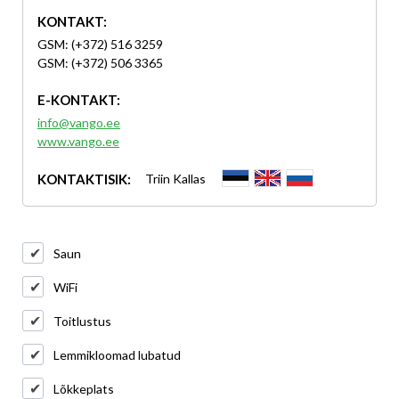
KONTAKT:
GSM: (+372) 516 3259
GSM: (+372) 506 3365
E-KONTAKT:
info@vango.ee
www.vango.ee
KONTAKTISIK:
Triin Kallas
Saun
WiFi
Toitlustus
Lemmikloomad lubatud
Lõkkeplats