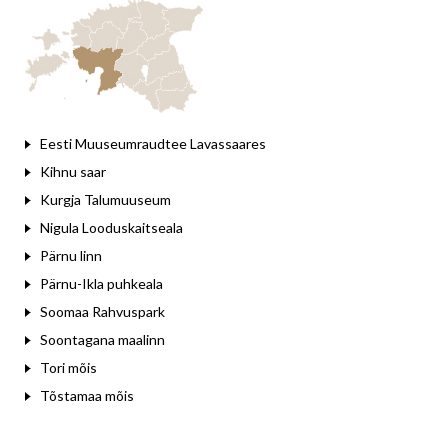
Leaflet
Eesti Muuseumraudtee Lavassaares
Kihnu saar
Kurgja Talumuuseum
Nigula Looduskaitseala
Pärnu linn
Pärnu-Ikla puhkeala
Soomaa Rahvuspark
Soontagana maalinn
Tori mõis
Tõstamaa mõis