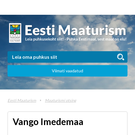
Viimati vaadatud
Eesti Maaturism
Maaturismi otsing
Vango Imedemaa