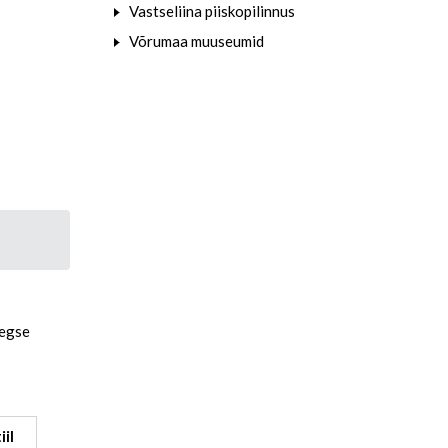
Vastseliina piiskopilinnus
Võrumaa muuseumid
aegse
iil