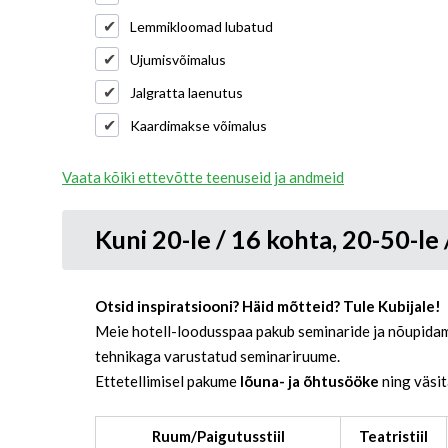
Lemmikloomad lubatud
Ujumisvõimalus
Jalgratta laenutus
Kaardimakse võimalus
Vaata kõiki ettevõtte teenuseid ja andmeid
Kuni 20-le / 16 kohta, 20-50-le
Otsid inspiratsiooni? Häid mõtteid? Tule Kubijale!
Meie hotell-loodusspaa pakub seminaride ja nõupidami
tehnikaga varustatud seminariruume.
Ettetellimisel pakume
lõuna- ja õhtusööke
ning väsi
Ruum/Paigutusstiil
Teatristiil