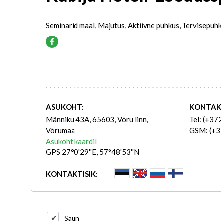
Seminarid maal, Majutus, Aktiivne puhkus, Tervisepuh
ASUKOHT:
KONTAK
Männiku 43A, 65603, Võru linn,
Tel: (+37
Võrumaa
GSM: (+3
Asukoht kaardil
GPS 27°0'29''E, 57°48'53''N
KONTAKTISIK:
Saun