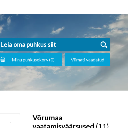
Minu puhkusekorv (
0
)
Viimati vaadatud
Võrumaa
vaatamisväärsused
(11)