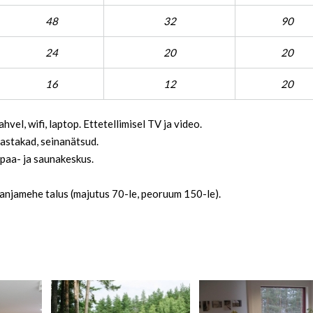
48
32
90
24
20
20
16
12
20
vel, wifi, laptop. Ettetellimisel TV ja video.
-pastakad, seinanätsud.
spaa- ja saunakeskus.
njamehe talus (majutus 70-le, peoruum 150-le).