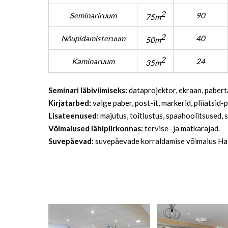
2
Seminariruum
90
75m
2
Nõupidamisteruum
40
50m
2
Kaminaruum
24
35m
Seminari läbiviimiseks:
dataprojektor, ekraan, pabertah
Kirjatarbed:
valge paber, post-it, markerid, pliiatsid
Lisateenused
: majutus, toitlustus, spaahoolitsused, 
Võimalused lähipiirkonnas:
tervise- ja matkarajad.
Suvepäevad:
suvepäevade korraldamise võimalus Haa