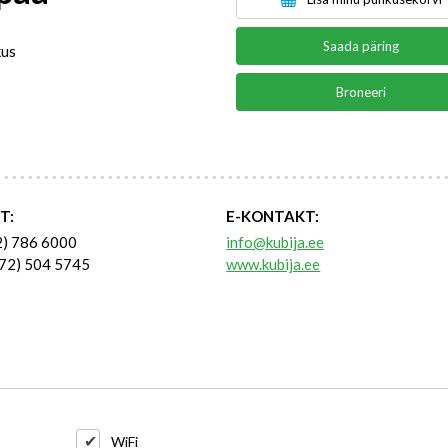
Saada päring
kus
Broneeri
T:
E-KONTAKT:
2) 786 6000
info@kubija.ee
72) 504 5745
www.kubija.ee
WiFi