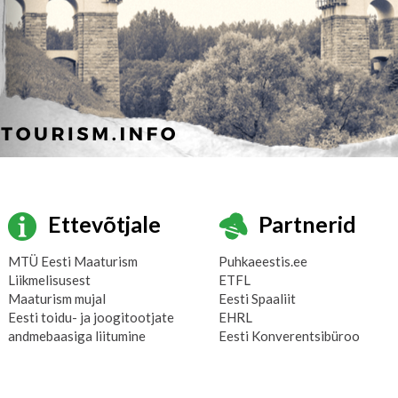
Ettevõtjale
Partnerid
MTÜ Eesti Maaturism
Puhkaeestis.ee
Liikmelisusest
ETFL
Maaturism mujal
Eesti Spaaliit
Eesti toidu- ja joogitootjate
EHRL
andmebaasiga liitumine
Eesti Konverentsibüroo