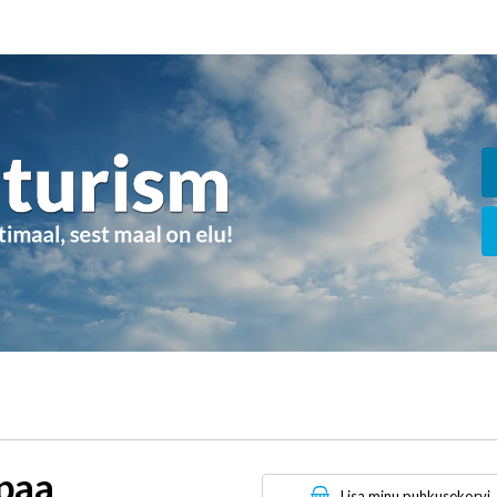
paa
Lisa minu puhkusekorvi