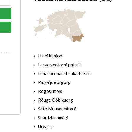
Hinni kanjon
Lasva veetorni galerii
Luhasoo maastikukaitseala
Piusa jõe ürgorg
Rogosi mõis
Rõuge Ööbikuorg
Seto Muuseumitarõ
Suur Munamägi
Urvaste