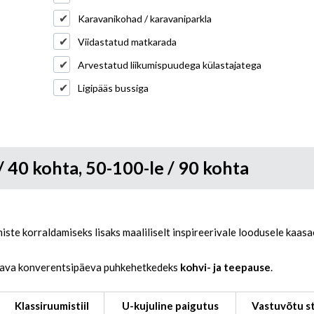
Karavanikohad / karavaniparkla
Viidastatud matkarada
Arvestatud liikumispuudega külastajatega
Ligipääs bussiga
 / 40 kohta, 50-100-le / 90 kohta
ste korraldamiseks lisaks maaliliselt inspireerivale loodusele kaas
tava konverentsipäeva puhkehetkedeks
kohvi- ja teepause
.
Klassiruumistiil
U-kujuline paigutus
Vastuvõtu st