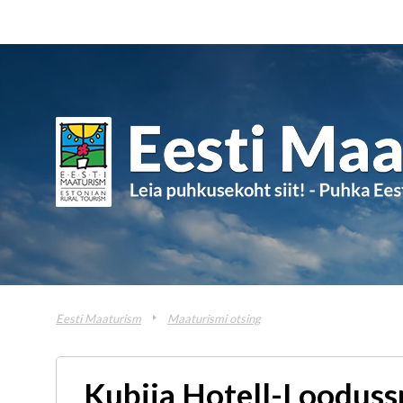
Eesti Maaturism
Maaturismi otsing
Kubija Hotell-Looduss