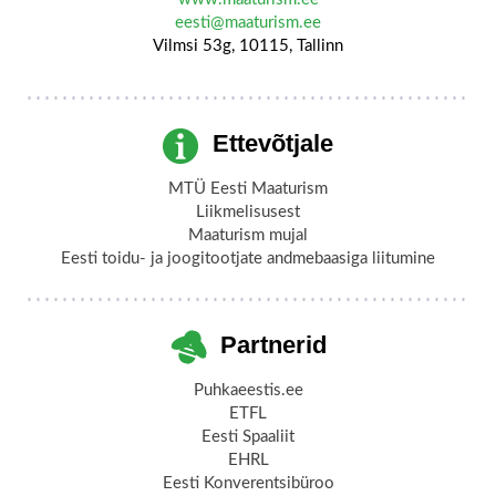
eesti@maaturism.ee
Vilmsi 53g, 10115, Tallinn
Ettevõtjale
MTÜ Eesti Maaturism
Liikmelisusest
Maaturism mujal
Eesti toidu- ja joogitootjate andmebaasiga liitumine
Partnerid
Puhkaeestis.ee
ETFL
Eesti Spaaliit
EHRL
Eesti Konverentsibüroo