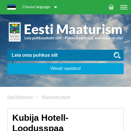
Choose language
Viimati vaadatud
Eesti Maaturism
Maaturismi otsing
Kubija Hotell-
Loodusspaa