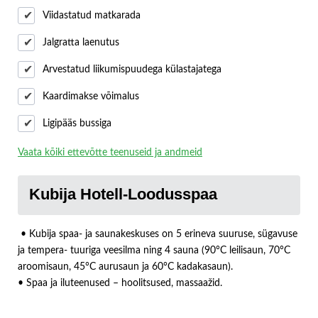
Viidastatud matkarada
Jalgratta laenutus
Arvestatud liikumispuudega külastajatega
Kaardimakse võimalus
Ligipääs bussiga
Vaata kõiki ettevõtte teenuseid ja andmeid
Kubija Hotell-Loodusspaa
• Kubija spaa- ja saunakeskuses on 5 erineva suuruse, sügavuse
ja tempera- tuuriga veesilma ning 4 sauna (90°C leilisaun, 70°C
aroomisaun, 45°C aurusaun ja 60°C kadakasaun).
• Spaa ja iluteenused – hoolitsused, massaažid.