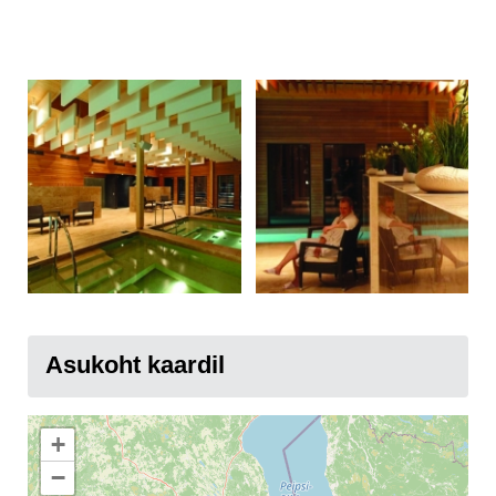
Asukoht kaardil
+
−