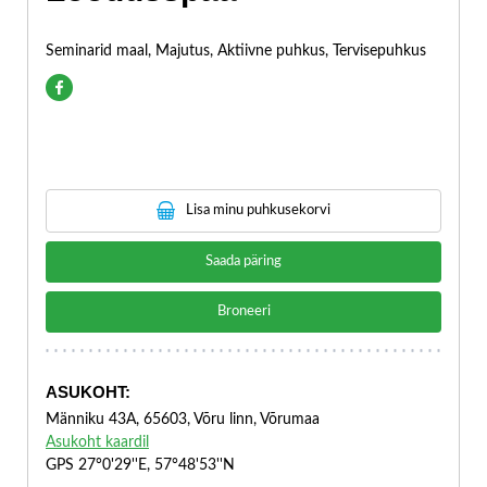
Seminarid maal, Majutus, Aktiivne puhkus, Tervisepuhkus
Lisa minu puhkusekorvi
Saada päring
Broneeri
ASUKOHT:
Männiku 43A, 65603, Võru linn, Võrumaa
Asukoht kaardil
GPS 27°0'29''E, 57°48'53''N