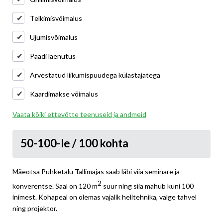
Telkimisvõimalus
Ujumisvõimalus
Paadi laenutus
Arvestatud liikumispuudega külastajatega
Kaardimakse võimalus
Vaata kõiki ettevõtte teenuseid ja andmeid
50-100-le / 100 kohta
Mäeotsa Puhketalu Tallimajas saab läbi viia seminare ja
2
konverentse. Saal on 120 m
suur ning siia mahub kuni 100
inimest. Kohapeal on olemas vajalik helitehnika, valge tahvel
ning projektor.