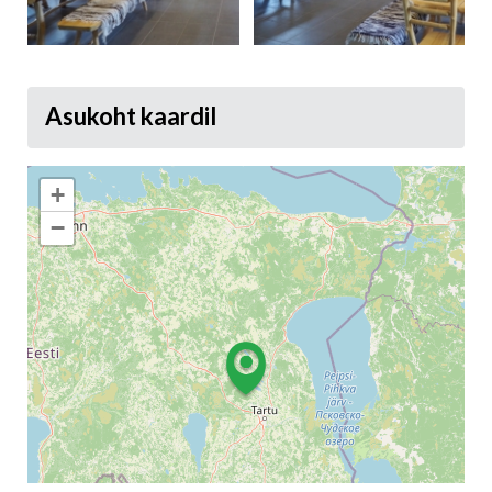
Asukoht kaardil
+
−