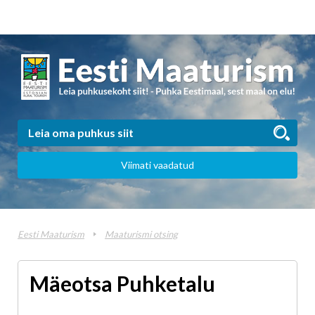
Viimati vaadatud
Eesti Maaturism
Maaturismi otsing
Mäeotsa Puhketalu