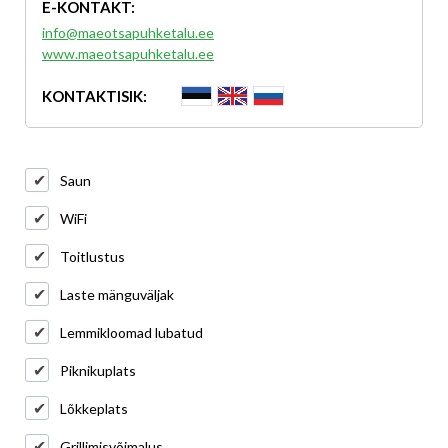
E-KONTAKT:
info@maeotsapuhketalu.ee
www.maeotsapuhketalu.ee
KONTAKTISIK:
Saun
WiFi
Toitlustus
Laste mänguväljak
Lemmikloomad lubatud
Piknikuplats
Lõkkeplats
Grillimisvõimalus