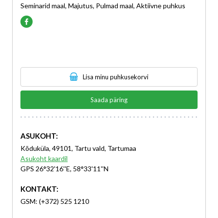
Seminarid maal, Majutus, Pulmad maal, Aktiivne puhkus
Lisa minu puhkusekorvi
Saada päring
ASUKOHT:
Kõduküla, 49101, Tartu vald, Tartumaa
Asukoht kaardil
GPS 26°32'16''E, 58°33'11''N
KONTAKT:
GSM: (+372) 525 1210