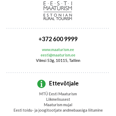
+372 600 9999
www.maaturism.ee
eesti@maaturism.ee
Vilmsi 53g, 10115, Tallinn
Ettevõtjale
MTÜ Eesti Maaturism
Liikmelisusest
Maaturism mujal
Eesti toidu- ja joogitootjate andmebaasiga liitumine