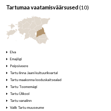
Tartumaa vaatamisväärsused
(10)
Leaflet
Elva
Emajõgi
Peipsiveere
Tartu linna Jaani kultuurikvartal
Tartu maakonna looduskaitsealad
Tartu Toomemägi
Tartu Ülikool
Tartu vanalinn
Valik Tartu muuseume