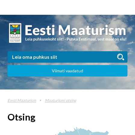
Viimati vaadatud
Eesti Maaturism
Maaturismi otsing
Otsing