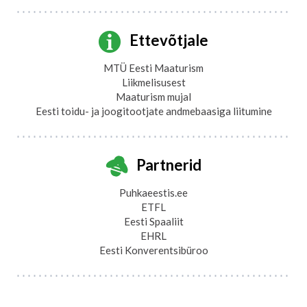
Ettevõtjale
MTÜ Eesti Maaturism
Liikmelisusest
Maaturism mujal
Eesti toidu- ja joogitootjate andmebaasiga liitumine
Partnerid
Puhkaeestis.ee
ETFL
Eesti Spaaliit
EHRL
Eesti Konverentsibüroo