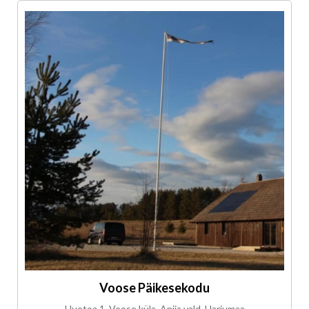
Voose Päikesekodu
Uuetoa 1, Voose küla, Anija vald, Harjumaa