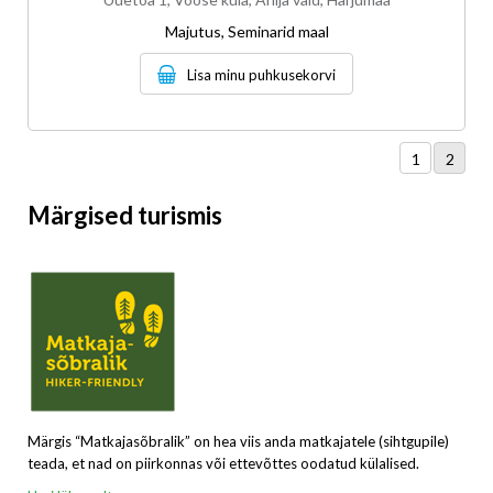
Majutus, Seminarid maal
Lisa minu puhkusekorvi
1
2
Märgised turismis
Märgis “Matkajasõbralik” on hea viis anda matkajatele (sihtgupile)
teada, et nad on piirkonnas või ettevõttes oodatud külalised.