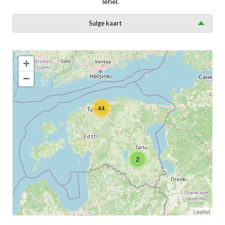
lehel.
Sulge kaart
+
−
44
2
Leaflet