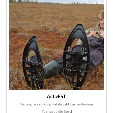
ActivEST
Madine, Sagadi küla, Haljala vald, Lääne-Virumaa
Teenused üle Eesti