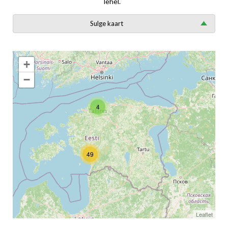
lehel.
Sulge kaart
+
−
4
49
Leaflet