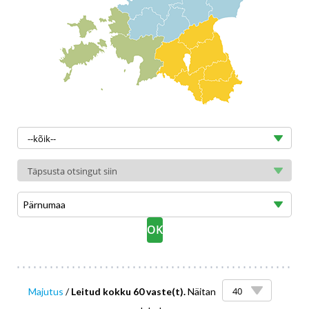
Pärnumaa
Majutus
/
Leitud kokku 60 vaste(t).
Näitan