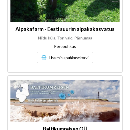
Alpakafarm - Eesti suurim alpakakasvatus
Niidu küla, Tori vald, Pärnumaa
Perepuhkus
Lisa minu puhkusekorvi
Baltikumreisen OÜ