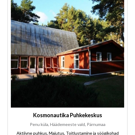
Kosmonautika Puhkekeskus
Penu küla, Häädemeeste vald, Pärnumaa
Aktiivne puhkus, Majutus, Toitlustamine ja söögikohad