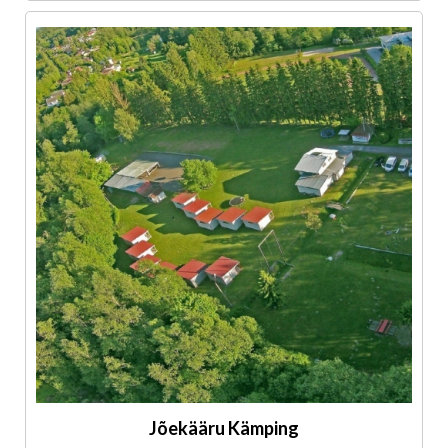
Jõekääru Kämping