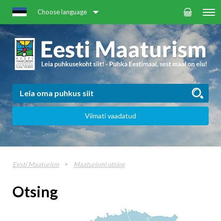
Choose language
Viimati vaadatud
Eesti Maaturism
Maaturismi otsing
Otsing