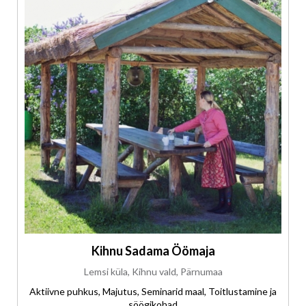
Kihnu Sadama Öömaja
Lemsi küla, Kihnu vald, Pärnumaa
Aktiivne puhkus, Majutus, Seminarid maal, Toitlustamine ja
söögikohad