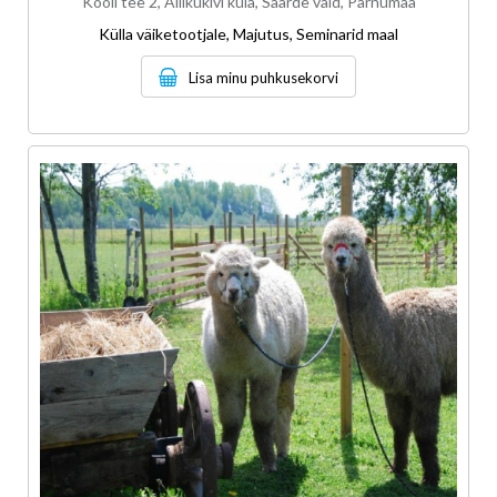
Kooli tee 2, Allikukivi küla, Saarde vald, Pärnumaa
Külla väiketootjale, Majutus, Seminarid maal
Lisa minu puhkusekorvi