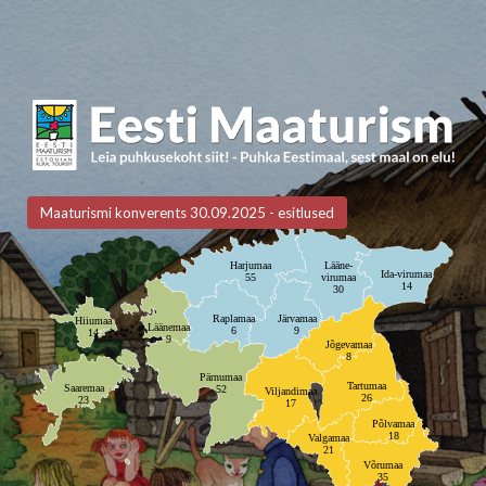
Maaturismi konverents 30.09.2025 - esitlused
Harjumaa
Lääne-
Ida-virumaa
55
virumaa
14
30
Raplamaa
Järvamaa
Hiiumaa
Läänemaa
6
9
14
9
Jõgevamaa
8
Pärnumaa
Tartumaa
Saaremaa
52
Viljandimaa
26
23
17
Põlvamaa
18
Valgamaa
21
Võrumaa
35