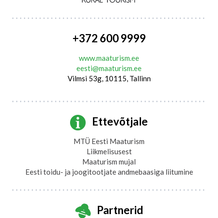
+372 600 9999
www.maaturism.ee
eesti@maaturism.ee
Vilmsi 53g, 10115, Tallinn
Ettevõtjale
MTÜ Eesti Maaturism
Liikmelisusest
Maaturism mujal
Eesti toidu- ja joogitootjate andmebaasiga liitumine
Partnerid