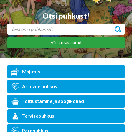
Otsi puhkust!
Viimati vaadatud
Majutus
Aktiivne puhkus
Toitlustamine ja söögikohad
Tervisepuhkus
Perepuhkus