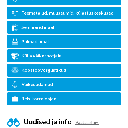
Teematalud, muuseumid, külastuskeskused
Seminarid maal
Pulmad maal
Külla väiketootjale
Koostöövõrgustikud
Väikesadamad
Reisikorraldajad
Uudised ja info
Vaata arhiivi