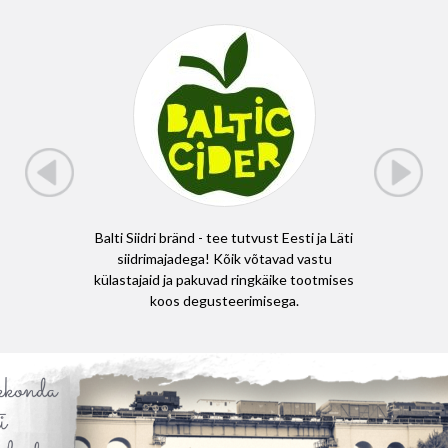
on, et
Balti Siidri bränd - tee tutvust Eesti ja Läti
Läti j
itsev,
siidrimajadega! Kõik võtavad vastu
matkarad
hapeal
külastajaid ja pakuvad ringkäike tootmises
E11 (Eu
koos degusteerimisega.