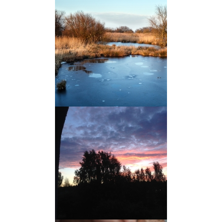
kokku ühise mütseeli ehk
seeneniidistikuna.