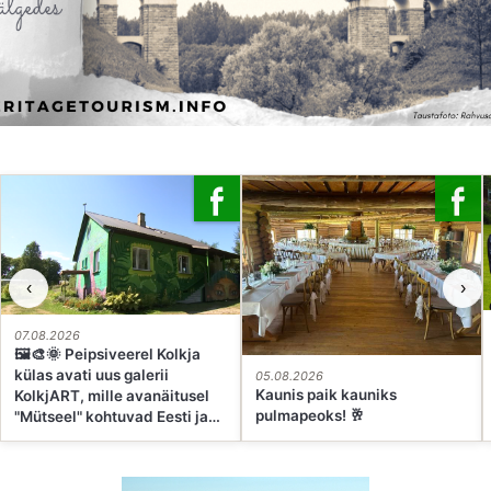
‹
›
07.08.2026
🖼🎨🌞 Peipsiveerel Kolkja
külas avati uus galerii
05.08.2026
Kaunis paik kauniks
KolkjART, mille avanäitusel
pulmapeoks! 🥂
"Mütseel" kohtuvad Eesti ja
Ukraina kunstnikud. See on
paik, kus kohalik miljöö ja
rahvusvaheline kunst saavad