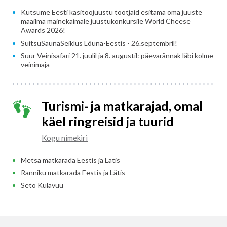
Kutsume Eesti käsitööjuustu tootjaid esitama oma juuste
maailma mainekaimale juustukonkursile World Cheese
Awards 2026!
SuitsuSaunaSeiklus Lõuna-Eestis - 26.septembril!
Suur Veinisafari 21. juulil ja 8. augustil: päevarännak läbi kolme
veinimaja
Turismi- ja matkarajad, omal
käel ringreisid ja tuurid
Kogu nimekiri
Metsa matkarada Eestis ja Lätis
Ranniku matkarada Eestis ja Lätis
Seto Külavüü