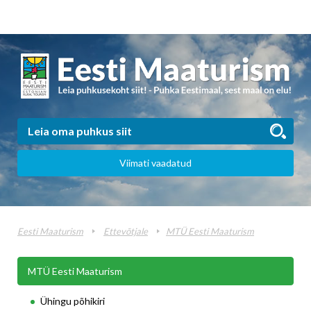
Viimati vaadatud
Eesti Maaturism
Ettevõtjale
MTÜ Eesti Maaturism
MTÜ Eesti Maaturism
Ühingu põhikiri