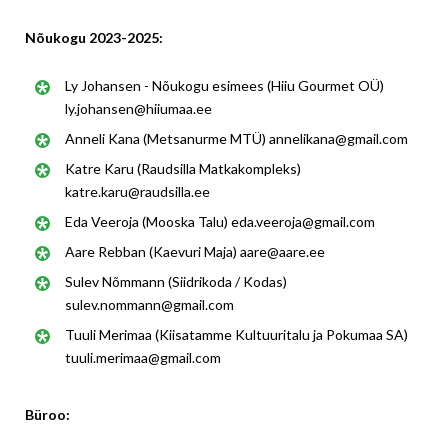
Nõukogu 2023-2025:
Ly Johansen - Nõukogu esimees (Hiiu Gourmet OÜ)
ly.johansen@hiiumaa.ee
Anneli Kana (Metsanurme MTÜ) annelikana@gmail.com
Katre Karu (Raudsilla Matkakompleks)
katre.karu@raudsilla.ee
Eda Veeroja (Mooska Talu) eda.veeroja@gmail.com
Aare Rebban (Kaevuri Maja) aare@aare.ee
Sulev Nõmmann (Siidrikoda / Kodas)
sulev.nommann@gmail.com
Tuuli Merimaa (Kiisatamme Kultuuritalu ja Pokumaa SA)
tuuli.merimaa@gmail.com
Büroo: