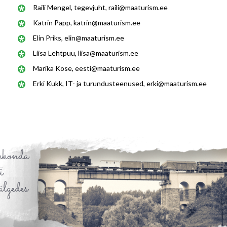
Raili Mengel, tegevjuht, raili@maaturism.ee
Katrin Papp, katrin@maaturism.ee
Elin Priks, elin@maaturism.ee
Liisa Lehtpuu, liisa@maaturism.ee
Marika Kose, eesti@maaturism.ee
Erki Kukk, IT- ja turundusteenused, erki@maaturism.ee