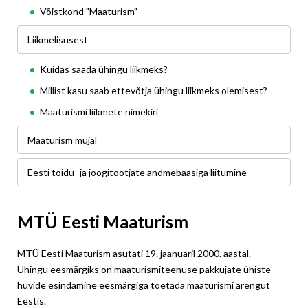
Võistkond "Maaturism"
Liikmelisusest
Kuidas saada ühingu liikmeks?
Millist kasu saab ettevõtja ühingu liikmeks olemisest?
Maaturismi liikmete nimekiri
Maaturism mujal
Eesti toidu- ja joogitootjate andmebaasiga liitumine
MTÜ Eesti Maaturism
MTÜ Eesti Maaturism asutati 19. jaanuaril 2000. aastal.
Ühingu eesmärgiks on maaturismiteenuse pakkujate ühiste
huvide esindamine eesmärgiga toetada maaturismi arengut
Eestis.