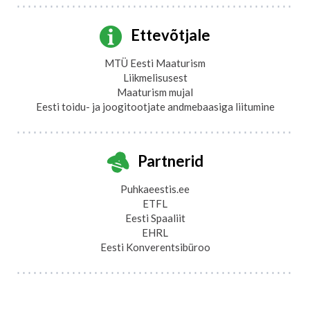
Ettevõtjale
MTÜ Eesti Maaturism
Liikmelisusest
Maaturism mujal
Eesti toidu- ja joogitootjate andmebaasiga liitumine
Partnerid
Puhkaeestis.ee
ETFL
Eesti Spaaliit
EHRL
Eesti Konverentsibüroo