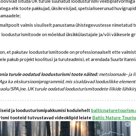
soovivad liituda UK turule suunatud loodusturismi veebiplatvormiga
atega ehk toote pakkujad, üksikreisijad, spetsialiseerunud huvigrupid 
jamaadele;
maltpoolt valmis sisuliselt panustama ühistegevustesse nimetatud t
e loodusturismitoode on mõeldud üksikkülastajale ja/või väikesele gr
on, et pakutav loodusturismitoode on professionaalselt ette valmista
ele pakub projekt koolitusi ja turuteadmisi, et arendada Suurbritanni
nnia turule oodatud loodusturismi toote näited:
metsloomade- ja li
 Aga ka ekskursiooniprogrammid, mis sisaldavad looduslikke elemente
aolu/SPA jne. UK turule oodatud loodusturismitoodete liikide lühikirj
iseid ja loodusturismipakkumisi kodulehelt
balticnaturetourism
ismi tooteid tutvustavad videoklipid leiate
Baltic Nature Touris