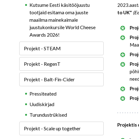
Kutsume Eesti käsitööjuustu
2023.aasta
tootjaid esitama oma juuste
to UK"
(Ee
maailma mainekaimale
juustukonkursile World Cheese
Proj
Awards 2026!
Proj
Maat
Projekt - STEAM
Proj
Projekt - RegenT
Proj
põhi
need
Projekt - Balt-Fin-Cider
Proj
Pressiteated
Proj
Uudiskirjad
Turundustrükised
Projektis
Projekt - Scale up together