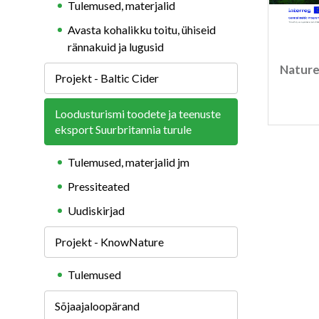
Tulemused, materjalid
Avasta kohalikku toitu, ühiseid
rännakuid ja lugusid
Nature
Projekt - Baltic Cider
Loodusturismi toodete ja teenuste
eksport Suurbritannia turule
Tulemused, materjalid jm
Pressiteated
Uudiskirjad
Projekt - KnowNature
Tulemused
Sõjaajaloopärand