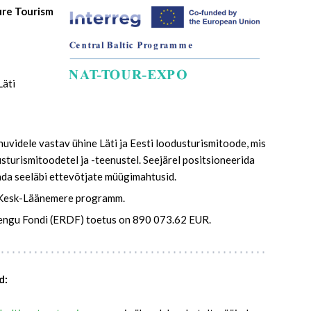
ure Tourism
Läti
uvidele vastav ühine Läti ja Eesti loodusturismitoode, mis
sturismitoodetel ja -teenustel. Seejärel positsioneerida
ada seeläbi ettevõtjate müügimahtusid.
 Kesk-Läänemere programm.
engu Fondi (ERDF) toetus on 890 073.62 EUR.
d: