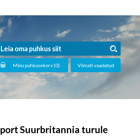
Minu puhkusekorv (
0
)
Viimati vaadatud
port Suurbritannia turule