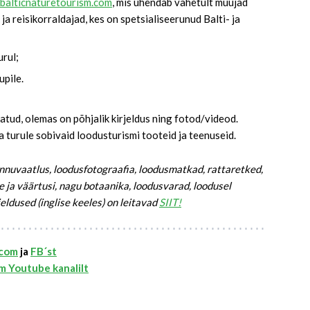
balticnaturetourism.com
, mis ühendab vahetult müüjad
ja reisikorraldajad, kes on spetsialiseerunud Balti- ja
urul;
upile.
tud, olemas on põhjalik kirjeldus ning fotod/videod.
a turule sobivaid loodusturismi tooteid ja teenuseid.
nnuvaatlus, loodusfotograafia, loodusmatkad, rattaretked,
 ja väärtusi, nagu botaanika, loodusvarad, loodusel
eldused (inglise keeles) on leitavad
SIIT!
.com
ja
FB´st
m Youtube kanalilt