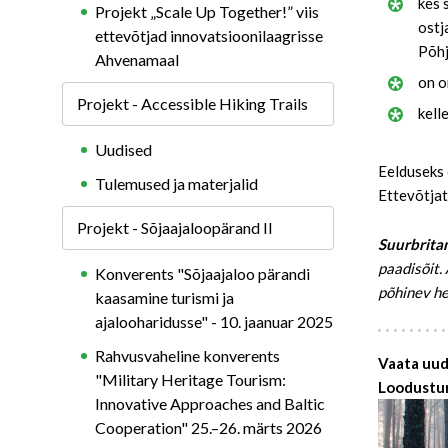
kes 
Projekt „Scale Up Together!” viis
ostj
ettevõtjad innovatsioonilaagrisse
Põh
Ahvenamaal
on o
Projekt - Accessible Hiking Trails
kell
Uudised
Eelduseks 
Tulemused ja materjalid
Ettevõtjat
Projekt - Sõjaajaloopärand II
Suurbrita
paadisõit.
Konverents "Sõjaajaloo pärandi
põhinev he
kaasamine turismi ja
ajalooharidusse" - 10. jaanuar 2025
Rahvusvaheline konverents
Vaata uud
"Military Heritage Tourism:
Loodustur
Innovative Approaches and Baltic
Cooperation" 25.–26. märts 2026