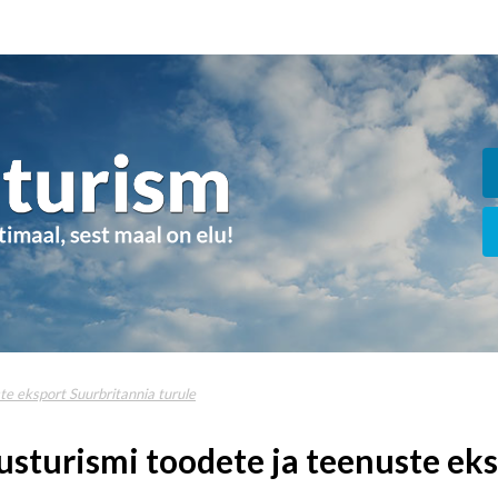
te eksport Suurbritannia turule
sturismi toodete ja teenuste eks