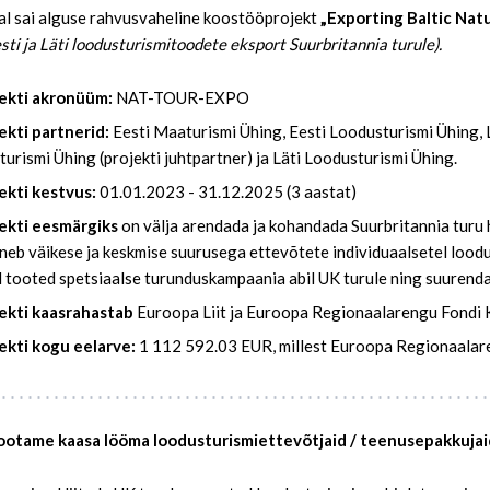
l sai alguse rahvusvaheline koostööprojekt
„Exporting Baltic Nat
sti ja Läti loodusturismitoodete eksport Suurbritannia turule).
ekti akronüüm:
NAT-TOUR-EXPO
ekti partnerid:
Eesti Maaturismi Ühing, Eesti Loodusturismi Ühing, 
urismi Ühing (projekti juhtpartner) ja Läti Loodusturismi Ühing.
ekti kestvus:
01.01.2023 - 31.12.2025 (3 aastat)
ekti eesmärgiks
on välja arendada ja kohandada Suurbritannia turu h
neb väikese ja keskmise suurusega ettevõtete individuaalsetel loodu
 tooted spetsiaalse turunduskampaania abil UK turule ning suurend
ekti kaasrahastab
Euroopa Liit ja Euroopa Regionaalarengu Fondi
ekti kogu eelarve:
1 112 592.03 EUR, millest Euroopa Regionaalar
 ootame kaasa lööma loodusturismiettevõtjaid / teenusepakkujai