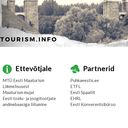
Ettevõtjale
Partnerid
MTÜ Eesti Maaturism
Puhkaeestis.ee
Liikmelisusest
ETFL
Maaturism mujal
Eesti Spaaliit
Eesti toidu- ja joogitootjate
EHRL
andmebaasiga liitumine
Eesti Konverentsibüroo