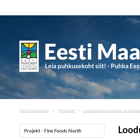
Eesti Maaturism
Projektid
Loodusturismi toodete ja teenus
Loodu
Projekt - Fine Foods North