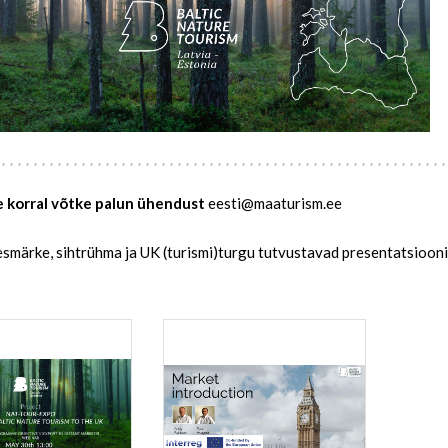
 korral võtke palun ühendust
eesti@maaturism.ee
esmärke, sihtrühma ja UK (turismi)turgu tutvustavad presentatsioonid 