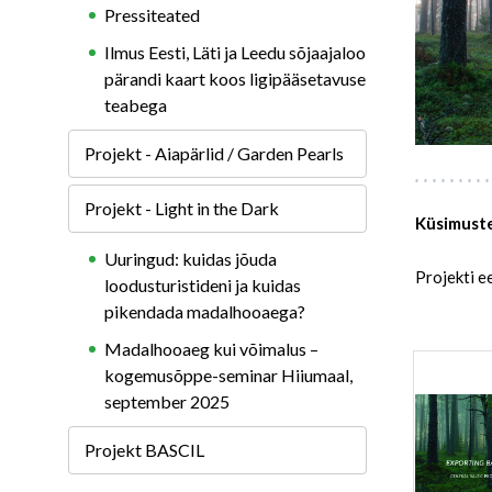
Pressiteated
Ilmus Eesti, Läti ja Leedu sõjaajaloo
pärandi kaart koos ligipääsetavuse
teabega
Projekt - Aiapärlid / Garden Pearls
Projekt - Light in the Dark
Küsimuste
Uuringud: kuidas jõuda
Projekti e
loodusturistideni ja kuidas
pikendada madalhooaega?
Madalhooaeg kui võimalus –
kogemusõppe-seminar Hiiumaal,
september 2025
Projekt BASCIL