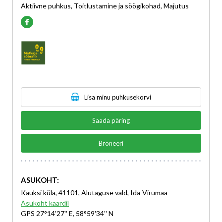
Aktiivne puhkus, Toitlustamine ja söögikohad, Majutus
Lisa minu puhkusekorvi
Saada päring
Broneeri
ASUKOHT:
Kauksi küla, 41101, Alutaguse vald, Ida-Virumaa
Asukoht kaardil
GPS 27°14'27'' E, 58°59'34'' N