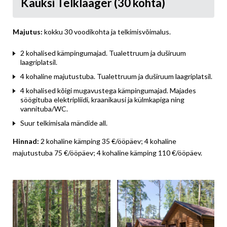
Kauksi Telklaager (30 kohta)
Majutus:
kokku 30 voodikohta ja telkimisvõimalus.
2 kohalised kämpingumajad. Tualettruum ja duširuum
laagriplatsil.
4 kohaline majutustuba. Tualettruum ja duširuum laagriplatsil.
4 kohalised kõigi mugavustega kämpingumajad. Majades
söögituba elektripliidi, kraanikausi ja külmkapiga ning
vannituba/WC.
Suur telkimisala mändide all.
Hinnad:
2 kohaline kämping 35 €/ööpäev; 4 kohaline
majutustuba 75 €/ööpäev; 4 kohaline kämping 110 €/ööpäev.