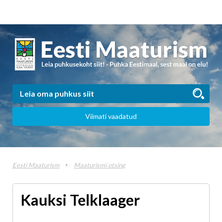
Viimati vaadatud
Eesti Maaturism
Maaturismi otsing
Kauksi Telklaager