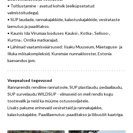
• Toitlustamine - avatud kohvik (eelküpsetatud
valmistoitudega).
• SUP laudade, rannakajakkide, kalastuskajakkide, vesirataste
laenutus ja paaditakso.
• Kaunis Ida Virumaa looduses Kauksi-, Kotka-, Selisoo-,
Kurtna-, Ontika matkarajad.
• Lähimad vaatamisväärsused: Iisaku Muuseum, Mäetaguse- ja
Illuka mõisakompleksid, Kuremäe nunnaklooster, Estonia
kaevandus jpm.
Veepealsed tegevused
Rannarendis rendime rannatoole, SUP plastlaudu, pedaallaudu,
SUP survelaudu WILDSUP - viimaseid on meil rendis kogu
tootevalik ja neid ka müüme ostusoovijatele.
Lisaks pakume erinevaid vesirattaid ja rannakajakke,
kalastuskajakke. Paadilaenutus-,paaditakso ja lõbusõit kaatriga.