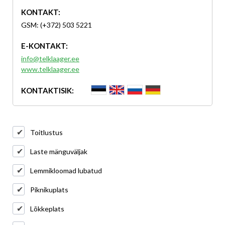
KONTAKT:
GSM: (+372) 503 5221
E-KONTAKT:
info@telklaager.ee
www.telklaager.ee
KONTAKTISIK:
Toitlustus
Laste mänguväljak
Lemmikloomad lubatud
Piknikuplats
Lõkkeplats