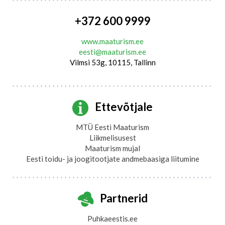
+372 600 9999
www.maaturism.ee
eesti@maaturism.ee
Vilmsi 53g, 10115, Tallinn
Ettevõtjale
MTÜ Eesti Maaturism
Liikmelisusest
Maaturism mujal
Eesti toidu- ja joogitootjate andmebaasiga liitumine
Partnerid
Puhkaeestis.ee