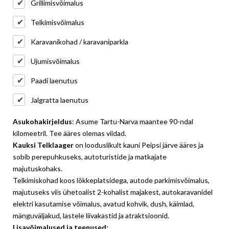
Grillimisvõimalus
Telkimisvõimalus
Karavanikohad / karavaniparkla
Ujumisvõimalus
Paadi laenutus
Jalgratta laenutus
Asukohakirjeldus
: Asume Tartu-Narva maantee 90-ndal
kilomeetril. Tee ääres olemas viidad.
Kauksi Telklaager
on looduslikult kauni Peipsi järve ääres ja
sobib perepuhkuseks, autoturistide ja matkajate
majutuskohaks.
Telkimiskohad koos lõkkeplatsidega, autode parkimisvõimalus,
majutuseks viis ühetoalist 2-kohalist majakest, autokaravanidel
elektri kasutamise võimalus, avatud kohvik, dush, käimlad,
mänguväljakud, lastele liivakastid ja atraktsioonid.
Lisavõimalused ja teenused: