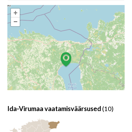
+
−
Ida-Virumaa vaatamisväärsused
(10)
Leaflet