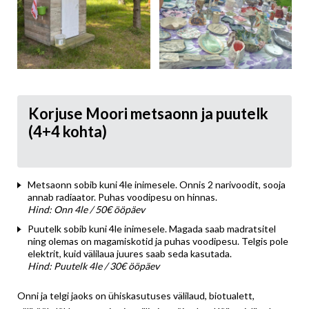
Korjuse Moori metsaonn ja puutelk
(4+4 kohta)
Metsaonn sobib kuni 4le inimesele. Onnis 2 narivoodit, sooja
annab radiaator. Puhas voodipesu on hinnas.
Hind: Onn 4le / 50€ ööpäev
Puutelk sobib kuni 4le inimesele. Magada saab madratsitel
ning olemas on magamiskotid ja puhas voodipesu. Telgis pole
elektrit, kuid välilaua juures saab seda kasutada.
Hind: Puutelk 4le / 30€ ööpäev
Onni ja telgi jaoks on ühiskasutuses välilaud, biotualett,