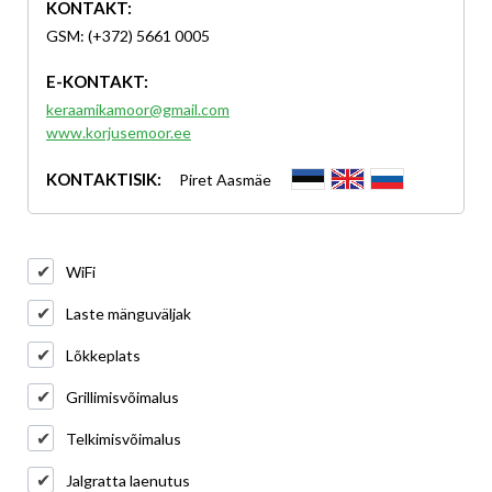
KONTAKT:
GSM: (+372) 5661 0005
E-KONTAKT:
keraamikamoor@gmail.com
www.korjusemoor.ee
KONTAKTISIK:
Piret Aasmäe
WiFi
Laste mänguväljak
Lõkkeplats
Grillimisvõimalus
Telkimisvõimalus
Jalgratta laenutus