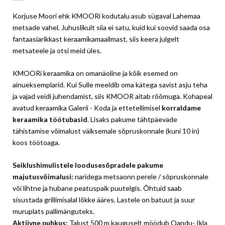
Korjuse Moori ehk KMOORi kodutalu asub sügaval Lahemaa
metsade vahel. Juhuslikult siia ei satu, kuid kui soovid saada osa
fantaasiarikkast keraamikamaailmast, siis keera julgelt
metsateele ja otsi meid üles.
KMOORi keraamika on omanäoline ja kõik esemed on
ainueksemplarid. Kui Sulle meeldib oma kätega savist asju teha
ja vajad veidi juhendamist, siis KMOOR aitab rõõmuga. Kohapeal
avatud keraamika Galerii - Koda ja ettetellimisel
korraldame
keraamika töötubasid
. Lisaks pakume tähtpäevade
tähistamise võimalust väiksemale sõpruskonnale (kuni 10 in)
koos töötoaga.
Seiklushimulistele loodusesõpradele pakume
majutusvõimalusi:
naridega metsaonn perele / sõpruskonnale
või lihtne ja hubane peatuspaik puutelgis. Õhtuid saab
sisustada grillimisalal lõkke ääres. Lastele on batuut ja suur
muruplats pallimänguteks.
Aktiivne puhkus:
Talust 500 m kauguselt möödub Oandu- Ikla