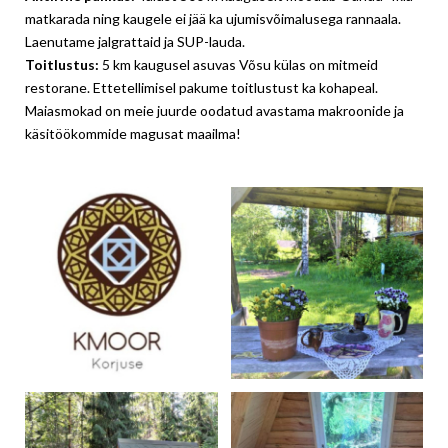
matkarada ning kaugele ei jää ka ujumisvõimalusega rannaala.
Laenutame jalgrattaid ja SUP-lauda.
Toitlustus:
5 km kaugusel asuvas Võsu külas on mitmeid
restorane. Ettetellimisel pakume toitlustust ka kohapeal.
Maiasmokad on meie juurde oodatud avastama makroonide ja
käsitöökommide magusat maailma!