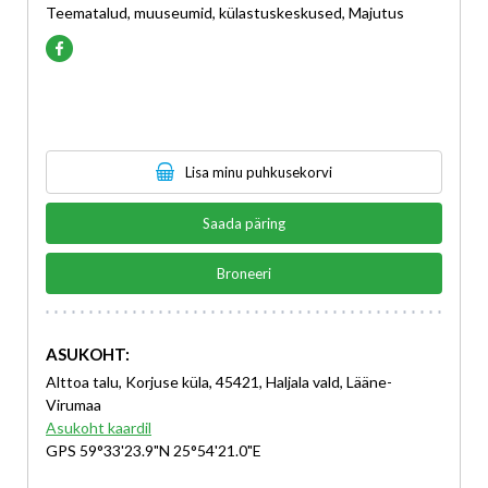
Teematalud, muuseumid, külastuskeskused, Majutus
Lisa minu puhkusekorvi
Saada päring
Broneeri
ASUKOHT:
Alttoa talu, Korjuse küla, 45421, Haljala vald, Lääne-
Virumaa
Asukoht kaardil
GPS 59°33'23.9"N 25°54'21.0"E