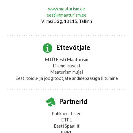
www.maaturism.ee
eesti@maaturism.ee
Vilmsi 53g, 10115, Tallinn
Ettevõtjale
MTÜ Eesti Maaturism
Liikmelisusest
Maaturism mujal
Eesti toidu- ja joogitootjate andmebaasiga liitumine
Partnerid
Puhkaeestis.ee
ETFL
Eesti Spaaliit
EHRL