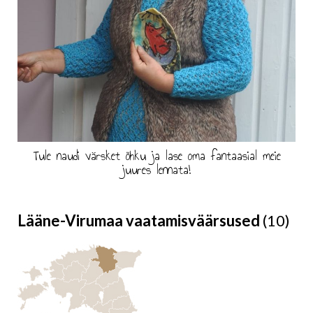
Tule naudi värsket õhku ja lase oma fantaasial meie
juures lennata!
Lääne-Virumaa vaatamisväärsused
(10)