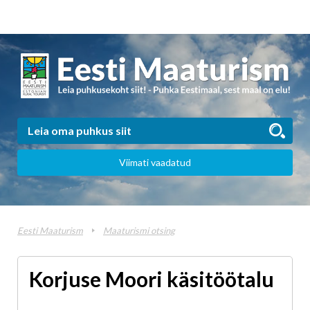
Viimati vaadatud
Eesti Maaturism
Maaturismi otsing
Korjuse Moori käsitöötalu