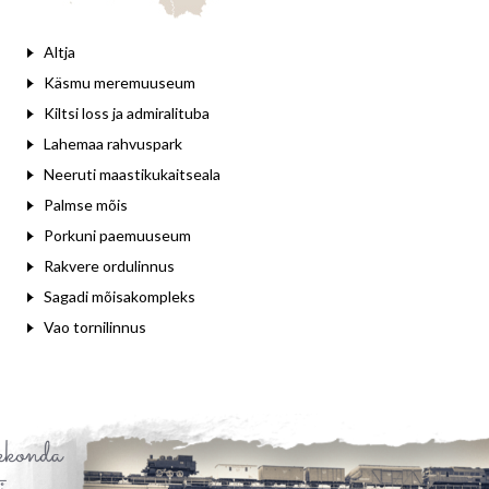
Altja
Käsmu meremuuseum
Kiltsi loss ja admiralituba
Lahemaa rahvuspark
Neeruti maastikukaitseala
Palmse mõis
Porkuni paemuuseum
Rakvere ordulinnus
Sagadi mõisakompleks
Vao tornilinnus