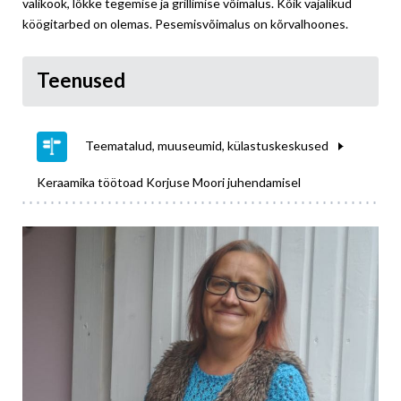
väliköök, lõkke tegemise ja grillimise võimalus. Kõik vajalikud
köögitarbed on olemas. Pesemisvõimalus on kõrvalhoones.
Teenused
Teematalud, muuseumid, külastuskeskused
Keraamika töötoad Korjuse Moori juhendamisel