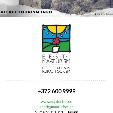
+372 600 9999
www.maaturism.ee
eesti@maaturism.ee
Vilmsi 53g, 10115, Tallinn