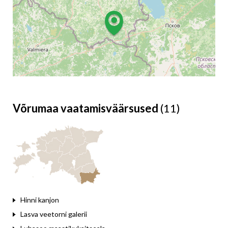
Võrumaa vaatamisväärsused
(11)
Leaflet
Hinni kanjon
Lasva veetorni galerii