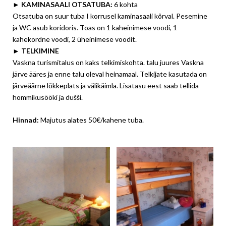
► KAMINASAALI OTSATUBA:
6 kohta
Otsatuba on suur tuba I korrusel kaminasaali kõrval. Pesemine
ja WC asub koridoris. Toas on 1 kaheinimese voodi, 1
kahekordne voodi, 2 üheinimese voodit.
► TELKIMINE
Vaskna turismitalus on kaks telkimiskohta. talu juures Vaskna
järve ääres ja enne talu oleval heinamaal. Telkijate kasutada on
järveäärne lõkkeplats ja välikäimla. Lisatasu eest saab tellida
hommikusööki ja dušši.
Hinnad:
Majutus alates 50€/kahene tuba.