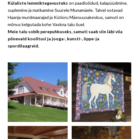
Külaliste lemmiktegevusteks
on paadisõidud, kalapüüdmine,
suplemine ja matkamine Suurele Munamäele. Talvel ootavad
Haanja murdmaarajad ja Kütioru Mäesuusakeskus, samuti on
mõnus kelgutada kohe Vaskna talu õuel.
Meie talu sobib perepuhkuseks, samuti saab siin läbi viia
põnevaid koolitusi ja jooga-, kunsti-, õppe-ja
spordilaagreid.