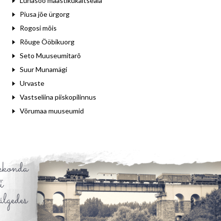
Luhasoo maastikukaitseala
Piusa jõe ürgorg
Rogosi mõis
Rõuge Ööbikuorg
Seto Muuseumitarõ
Suur Munamägi
Urvaste
Vastseliina piiskopilinnus
Võrumaa muuseumid