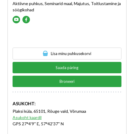
Aktiivne puhkus, Seminarid maal, Majutus, Toitlustamine ja
söögikohad
Lisa minu puhkusekorvi
Saada päring
Broneeri
ASUKOHT:
Plaksi küla, 65101, Rõuge vald, Võrumaa
Asukoht kaardil
GPS 27°4'9'' E, 57°42'37'' N