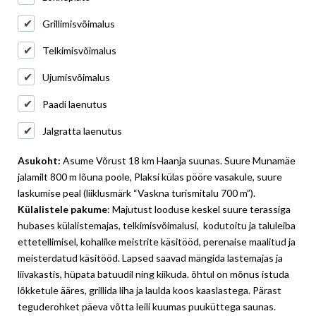
Grillimisvõimalus
Telkimisvõimalus
Ujumisvõimalus
Paadi laenutus
Jalgratta laenutus
Asukoht:
Asume Võrust 18 km Haanja suunas. Suure Munamäe
jalamilt 800 m lõuna poole, Plaksi külas pööre vasakule, suure
laskumise peal (liiklusmärk “Vaskna turismitalu 700 m”).
Külalistele pakume
: Majutust looduse keskel suure terassiga
hubases külalistemajas, telkimisvõimalusi, kodutoitu ja taluleiba
ettetellimisel, kohalike meistrite käsitööd, perenaise maalitud ja
meisterdatud käsitööd. Lapsed saavad mängida lastemajas ja
liivakastis, hüpata batuudil ning kiikuda. õhtul on mõnus istuda
lõkketule ääres, grillida liha ja laulda koos kaaslastega. Pärast
teguderohket päeva võtta leili kuumas puuküttega saunas.