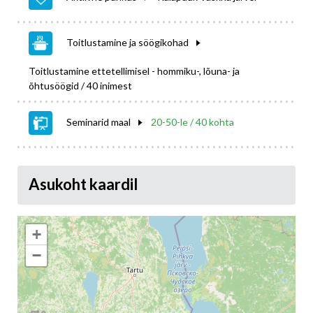
Toitlustamine ja söögikohad
Toitlustamine ettetellimisel - hommiku-, lõuna- ja
õhtusöögid / 40 inimest
Seminarid maal
20-50-le / 40 kohta
Asukoht kaardil
+
−