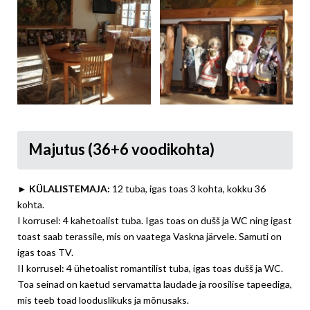
Majutus (36+6 voodikohta)
► KÜLALISTEMAJA:
12 tuba, igas toas 3 kohta, kokku 36
kohta.
I korrusel: 4 kahetoalist tuba. Igas toas on dušš ja WC ning igast
toast saab terassile, mis on vaatega Vaskna järvele. Samuti on
igas toas TV.
II korrusel: 4 ühetoalist romantilist tuba, igas toas dušš ja WC.
Toa seinad on kaetud servamatta laudade ja roosilise tapeediga,
mis teeb toad looduslikuks ja mõnusaks.