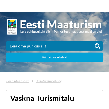
Viimati vaadatud
Eesti Maaturism
Maaturismi otsing
Vaskna Turismitalu