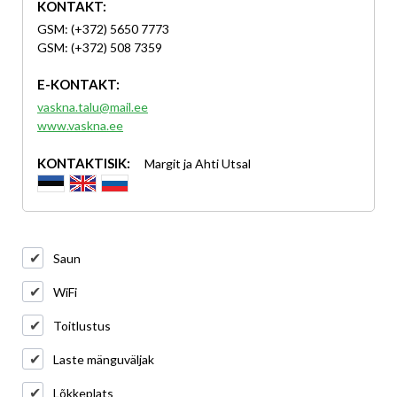
KONTAKT:
GSM: (+372) 5650 7773
GSM: (+372) 508 7359
E-KONTAKT:
vaskna.talu@mail.ee
www.vaskna.ee
KONTAKTISIK:
Margit ja Ahti Utsal
Saun
WiFi
Toitlustus
Laste mänguväljak
Lõkkeplats