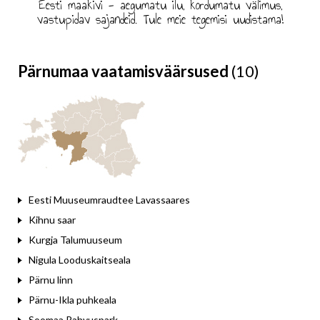
Eesti maakivi - aegumatu ilu, kordumatu välimus,
vastupidav sajandeid. Tule meie tegemisi uudistama!
Pärnumaa vaatamisväärsused
(10)
Eesti Muuseumraudtee Lavassaares
Kihnu saar
Kurgja Talumuuseum
Nigula Looduskaitseala
Pärnu linn
Pärnu-Ikla puhkeala
Soomaa Rahvuspark