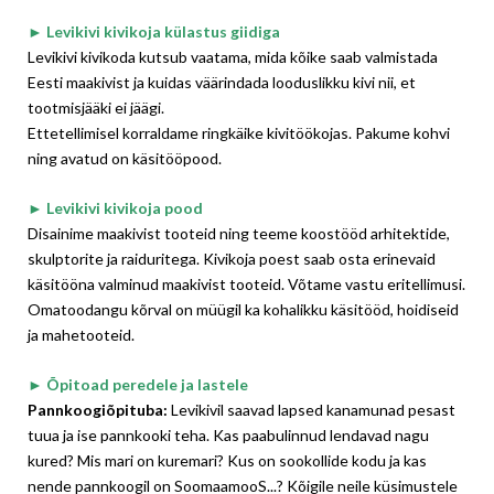
► Levikivi kivikoja külastus giidiga
Levikivi kivikoda
kutsub vaatama, mida kõike saab valmistada
Eesti maakivist ja kuidas väärindada looduslikku kivi nii, et
tootmisjääki ei jäägi.
Ettetellimisel korraldame ringkäike kivitöökojas. Pakume kohvi
ning avatud on käsitööpood.
► Levikivi kivikoja pood
Disainime maakivist tooteid ning teeme koostööd arhitektide,
skulptorite ja raiduritega. Kivikoja poest saab osta erinevaid
käsitööna valminud maakivist tooteid. Võtame vastu eritellimusi.
Omatoodangu kõrval on müügil ka kohalikku käsitööd, hoidiseid
ja mahetooteid.
► Õpitoad peredele ja lastele
Pannkoogiõpituba:
Levikivil saavad lapsed kanamunad pesast
tuua ja ise pannkooki teha. Kas paabulinnud lendavad nagu
kured? Mis mari on kuremari? Kus on sookollide kodu ja kas
nende pannkoogil on SoomaamooS...? Kõigile neile küsimustele