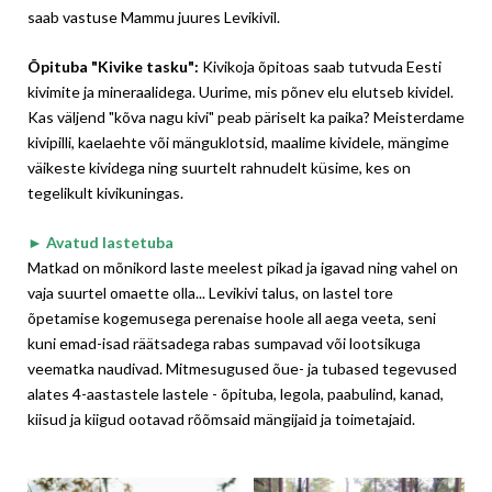
saab vastuse Mammu juures Levikivil.
Õpituba "Kivike tasku"
:
Kivikoja õpitoas saab tutvuda Eesti
kivimite ja mineraalidega. Uurime, mis põnev elu elutseb kividel.
Kas väljend "kõva nagu kivi" peab päriselt ka paika? Meisterdame
kivipilli, kaelaehte või mänguklotsid, maalime kividele, mängime
väikeste kividega ning suurtelt rahnudelt küsime, kes on
tegelikult kivikuningas.
► Avatud lastetuba
Matkad on mõnikord laste meelest pikad ja igavad ning vahel on
vaja suurtel omaette olla... Levikivi talus, on lastel tore
õpetamise kogemusega perenaise hoole all aega veeta, seni
kuni emad-isad räätsadega rabas sumpavad või lootsikuga
veematka naudivad. Mitmesugused õue- ja tubased tegevused
alates 4-aastastele lastele - õpituba, legola, paabulind, kanad,
kiisud ja kiigud ootavad rõõmsaid mängijaid ja toimetajaid.