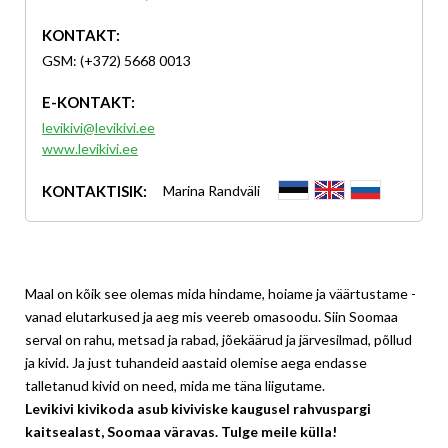
KONTAKT:
GSM: (+372) 5668 0013
E-KONTAKT:
levikivi@levikivi.ee
www.levikivi.ee
KONTAKTISIK:
Marina Randväli
Maal on kõik see olemas mida hindame, hoiame ja väärtustame -
vanad elutarkused ja aeg mis veereb omasoodu. Siin Soomaa
serval on rahu, metsad ja rabad, jõekäärud ja järvesilmad, põllud
ja kivid. Ja just tuhandeid aastaid olemise aega endasse
talletanud kivid on need, mida me täna liigutame.
Levikivi kivikoda asub kiviviske kaugusel rahvuspargi
kaitsealast, Soomaa väravas. Tulge meile külla!