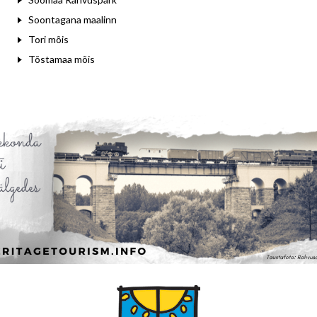
Soontagana maalinn
Tori mõis
Tõstamaa mõis