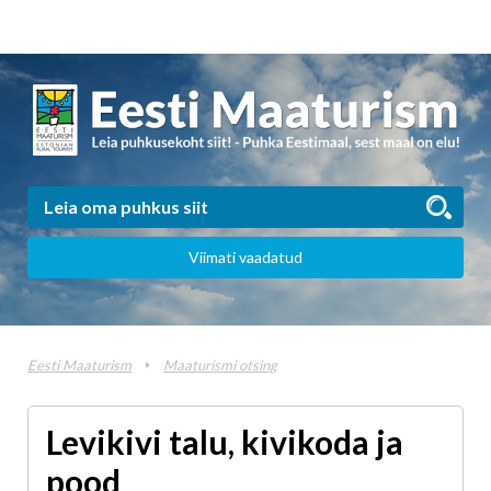
Viimati vaadatud
Eesti Maaturism
Maaturismi otsing
Levikivi talu, kivikoda ja
pood