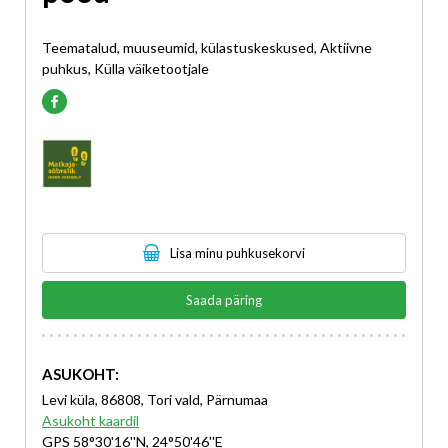
Teematalud, muuseumid, külastuskeskused, Aktiivne
puhkus, Külla väiketootjale
Lisa minu puhkusekorvi
Saada päring
ASUKOHT:
Levi küla, 86808, Tori vald, Pärnumaa
Asukoht kaardil
GPS 58°30'16''N, 24°50'46''E