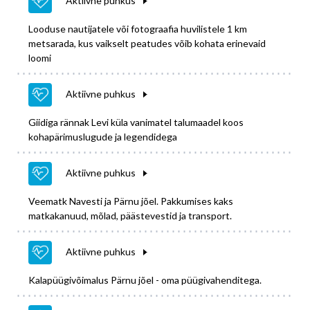
Aktiivne puhkus
Looduse nautijatele või fotograafia huvilistele 1 km
metsarada, kus vaikselt peatudes võib kohata erinevaid
loomi
Aktiivne puhkus
Giidiga rännak Levi küla vanimatel talumaadel koos
kohapärimuslugude ja legendidega
Aktiivne puhkus
Veematk Navesti ja Pärnu jõel. Pakkumises kaks
matkakanuud, mõlad, päästevestid ja transport.
Aktiivne puhkus
Kalapüügivõimalus Pärnu jõel - oma püügivahenditega.