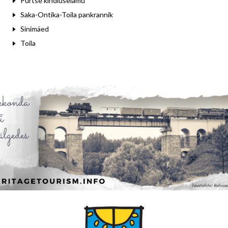
Purtse kindluselamu
Saka-Ontika-Toila pankrannik
Sinimäed
Toila