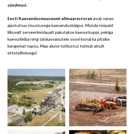
sündmusi.
Eesti Kaevandusmuuseumi allmaarestoran
asub vanas
ajastutruu sisustusega kaevanduskäigus. Mööda rööpaid
liikuvalt serveerimislaualt pakutakse kaevurisuppi, pekiga
kaevurileiba ning täiskasvanutele soovi korral ka pitsike
kangemat napsu. Maa-alune toitlustus toimub ainult
ettetellimisega!