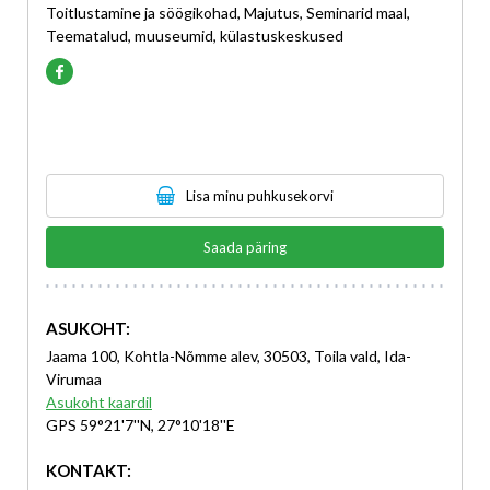
Toitlustamine ja söögikohad, Majutus, Seminarid maal,
Teematalud, muuseumid, külastuskeskused
Lisa minu puhkusekorvi
Saada päring
ASUKOHT:
Jaama 100, Kohtla-Nõmme alev, 30503, Toila vald, Ida-
Virumaa
Asukoht kaardil
GPS 59°21'7''N, 27°10'18''E
KONTAKT: