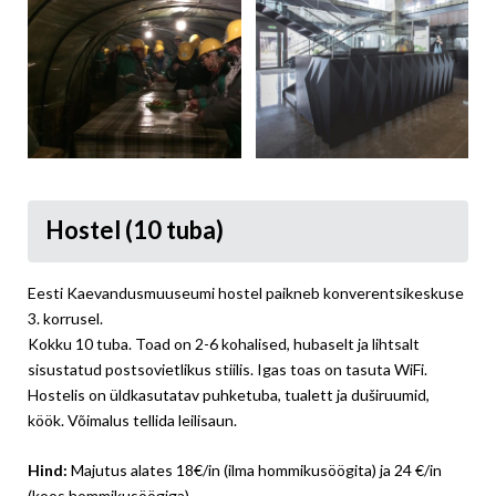
Hostel (10 tuba)
Eesti Kaevandusmuuseumi hostel paikneb konverentsikeskuse
3. korrusel.
Kokku 10 tuba. Toad on 2-6 kohalised, hubaselt ja lihtsalt
sisustatud postsovietlikus stiilis. Igas toas on tasuta WiFi.
Hostelis on üldkasutatav puhketuba, tualett ja duširuumid,
köök. Võimalus tellida leilisaun.
Hind:
Majutus alates 18€/in (ilma hommikusöögita) ja 24 €/in
(koos hommikusöögiga).