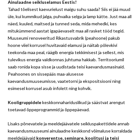
Ainulaadne seikluselamus Eestis!
Tahad tõelisest kaevurielust maigu suhu saada? Siis ei jää muud
üle, kui kummikud jalga, puhvaika selga ja lamp kätte. Just maa all
näed, kuuled, maitsed ja tunned seda, mida mehedki, kes
mitukümmend aastat igapäevaselt maa all rasket tööd tegid.
Muuseumi renoveeritud Rikastusvabrik (peahoone) pakub
hoone viiel korrusel huvitavaid elamusi ja näitab põlevkivi
teekonda maa peal, räägib energia tekkimisest ja sellest, mis
tulevikus energia valdkonnas juhtuma hakkab. Territooriumil
saab ronida kopa sisse ja uudistada teisi kaevandusmasinaid.
Peahoones on sissepääs maa-alusesse
kaevandusmuuseumisse, vaatetorni ja ekspositsiooni ning
esimesel korrusel asub infolett ning kohvik.
Kooligruppidele
keskkonnahariduslikud ja säästvat arengut
toetavad õppeprogrammid ja õppepäevad.
Lisaks põnevatele ja meeldejäävatele seikluspakettidele annab
kaevandusmuuseumi ainulaadne keskkond võimaluse korraldada
meeldejäävaid
konverentse, seminare, koolitusi ja teisi