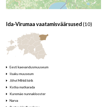
Ida-Virumaa vaatamisväärsused
(10)
Leaflet
Eesti kaevandusmuuseum
Iisaku muuseum
Jõhvi Mihkli kirik
Kotka matkarada
Kuremäe nunnaklooster
Narva