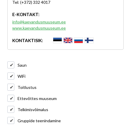
Tel: (+372) 332 4017
E-KONTAKT:
info@kaevandusmuuseum.ee
www.kaevandusmuuseum.ee
KONTAKTISIK:
Saun
WiFi
Toitlustus
Ettevõttes muuseum
Telkimisvõimalus
Gruppide teenindamine