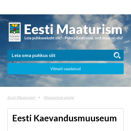
Viimati vaadatud
Eesti Maaturism
Maaturismi otsing
Eesti Kaevandusmuuseum