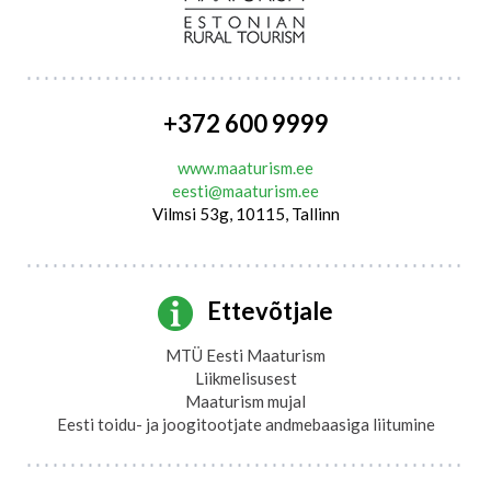
+372 600 9999
www.maaturism.ee
eesti@maaturism.ee
Vilmsi 53g, 10115, Tallinn
Ettevõtjale
MTÜ Eesti Maaturism
Liikmelisusest
Maaturism mujal
Eesti toidu- ja joogitootjate andmebaasiga liitumine