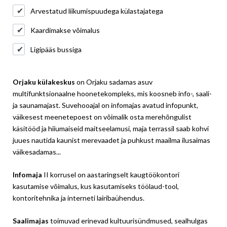
Arvestatud liikumispuudega külastajatega
Kaardimakse võimalus
Ligipääs bussiga
Orjaku külakeskus
on Orjaku sadamas asuv
multifunktsionaalne hoonetekompleks, mis koosneb info-, saali-
ja saunamajast. Suvehooajal on infomajas avatud infopunkt,
väikesest meenetepoest on võimalik osta merehõngulist
käsitööd ja hiiumaiseid maitseelamusi, maja terrassil saab kohvi
juues nautida kaunist merevaadet ja puhkust maailma ilusaimas
väikesadamas...
Infomaja
II korrusel on aastaringselt kaugtöökontori
kasutamise võimalus, kus kasutamiseks töölaud-tool,
kontoritehnika ja interneti lairibaühendus.
Saalimajas
toimuvad erinevad kultuurisündmused, sealhulgas