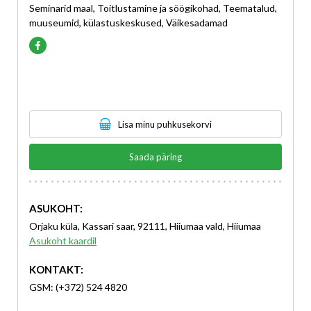
Seminarid maal, Toitlustamine ja söögikohad, Teematalud,
muuseumid, külastuskeskused, Väikesadamad
Lisa minu puhkusekorvi
Saada päring
ASUKOHT:
Orjaku küla, Kassari saar, 92111, Hiiumaa vald, Hiiumaa
Asukoht kaardil
KONTAKT:
GSM: (+372) 524 4820