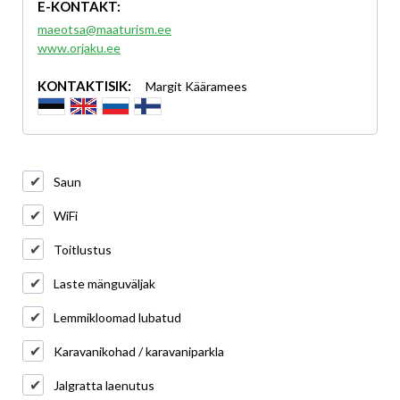
E-KONTAKT:
maeotsa@maaturism.ee
www.orjaku.ee
KONTAKTISIK:
Margit Kääramees
Saun
WiFi
Toitlustus
Laste mänguväljak
Lemmikloomad lubatud
Karavanikohad / karavaniparkla
Jalgratta laenutus