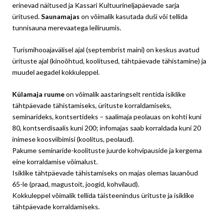
erinevad näitused ja Kassari Kultuurineljapäevade sarja
üritused.
Saunamajas
on võimalik kasutada duši või tellida
tunnisauna merevaatega leiliruumis.
Turismihooajavälisel ajal (septembrist maini) on keskus avatud
ürituste ajal (kinoõhtud, koolitused, tähtpäevade tähistamine) ja
muudel aegadel kokkuleppel.
Külamaja ruume
on võimalik aastaringselt rentida isiklike
tähtpäevade tähistamiseks, ürituste korraldamiseks,
seminarideks, kontsertideks – saalimaja peolauas on kohti kuni
80, kontserdisaalis kuni 200; infomajas saab korraldada kuni 20
inimese koosviibimisi (koolitus, peolaud).
Pakume seminaride-koolituste juurde kohvipauside ja kergema
eine korraldamise võimalust.
Isiklike tähtpäevade tähistamiseks on majas olemas lauanõud
65-le (praad, magustoit, joogid, kohvilaud).
Kokkuleppel võimalik tellida täisteenindus ürituste ja isiklike
tähtpäevade korraldamiseks.