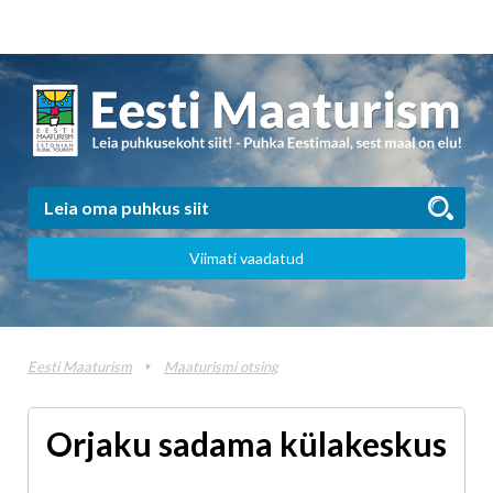
Viimati vaadatud
Eesti Maaturism
Maaturismi otsing
Orjaku sadama külakeskus