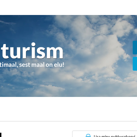
u
Lisa minu puhkusekorvi