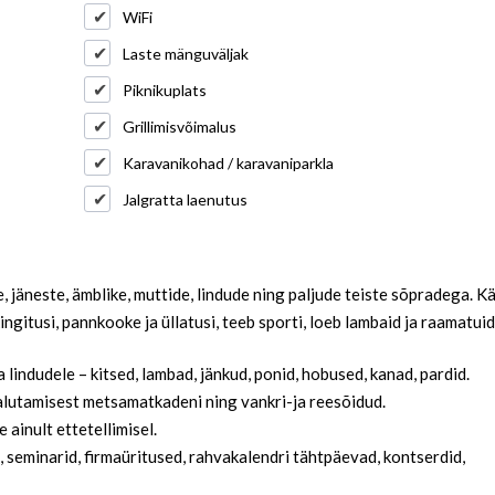
WiFi
Laste mänguväljak
Piknikuplats
Grillimisvõimalus
Karavanikohad / karavaniparkla
Jalgratta laenutus
 jäneste, ämblike, muttide, lindude ning paljude teiste sõpradega. Kä
ingitusi, pannkooke ja üllatusi, teeb sporti, loeb lambaid ja raamatuid
a lindudele – kitsed, lambad, jänkud, ponid, hobused, kanad, pardid.
alutamisest metsamatkadeni ning vankri-ja reesõidud.
ainult ettetellimisel.
seminarid, firmaüritused, rahvakalendri tähtpäevad, kontserdid,