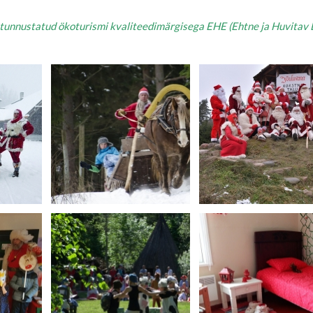
 tunnustatud ökoturismi kvaliteedimärgisega EHE (Ehtne ja Huvitav E