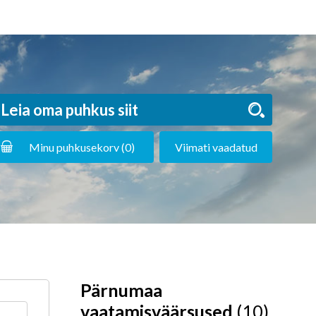
Minu puhkusekorv (
0
)
Viimati vaadatud
Pärnumaa
vaatamisväärsused
(10)