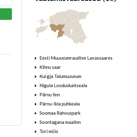
Eesti Muuseumraudtee Lavassaares
Kihnu saar
Kurgja Talumuuseum
.
Nigula Looduskaitseala
Pärnu linn
Pärnu-Ikla puhkeala
Soomaa Rahvuspark
Soontagana maalinn
Tori mõis