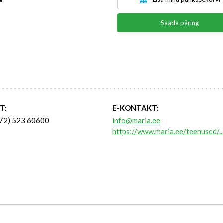
Saada päring
T:
E-KONTAKT:
72) 523 60600
info@maria.ee
https://www.maria.ee/teenused/..