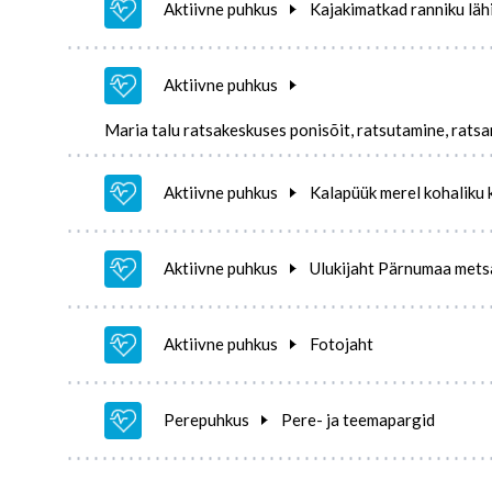
Aktiivne puhkus
Kajakimatkad ranniku lähi
Aktiivne puhkus
Maria talu ratsakeskuses ponisõit, ratsutamine, ratsa
Aktiivne puhkus
Kalapüük merel kohaliku 
Aktiivne puhkus
Ulukijaht Pärnumaa metsa
Aktiivne puhkus
Fotojaht
Perepuhkus
Pere- ja teemapargid