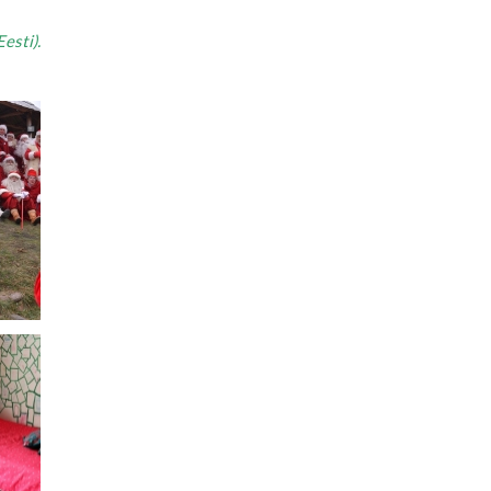
esti).