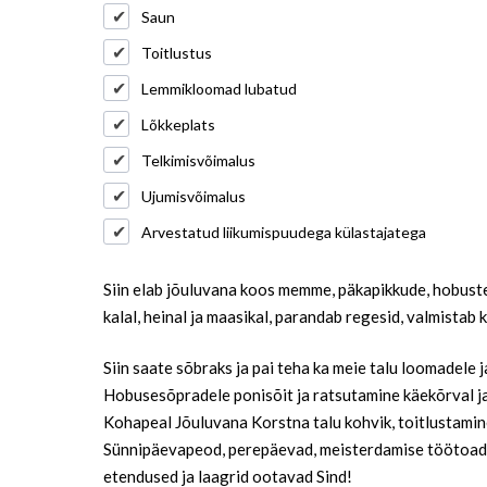
Saun
Toitlustus
Lemmikloomad lubatud
Lõkkeplats
Telkimisvõimalus
Ujumisvõimalus
Arvestatud liikumispuudega külastajatega
Siin elab jõuluvana koos memme, päkapikkude, hobuste,
kalal, heinal ja maasikal, parandab regesid, valmistab k
Siin saate sõbraks ja pai teha ka meie talu loomadele j
Hobusesõpradele ponisõit ja ratsutamine käekõrval j
Kohapeal Jõuluvana Korstna talu kohvik, toitlustamine 
Sünnipäevapeod, perepäevad, meisterdamise töötoad, 
etendused ja laagrid ootavad Sind!