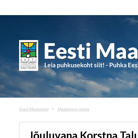
Eesti Maaturism
Maaturismi otsing
Jõuluvana Korstna Tal