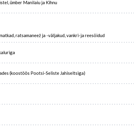
stel, ümber Manilaiu ja Kihnu
matkad, ratsamaneež ja -väljakud, vankri-ja reesõidud
kaluriga
des (koostöös Pootsi-Seliste Jahiseltsiga)