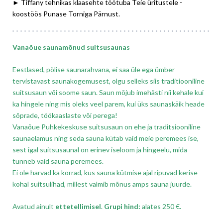
► Tiffany tehnikas klaasehte töötuba Teie üritustele -
koostöös Punase Torniga Pärnust.
Vanaõue saunamõnud suitsusaunas
Eestlased, põlise saunarahvana, ei saa üle ega ümber
tervistavast saunakogemusest, olgu selleks siis traditiooniline
suitsusaun või soome saun. Saun mõjub imehästi nii kehale kui
ka hingele ning mis oleks veel parem, kui üks saunaskäik heade
sõprade, töökaaslaste või perega!
Vanaõue Puhkekeskuse suitsusaun on ehe ja traditsiooniline
saunaelamus ning seda sauna kütab vaid meie peremees ise,
sest igal suitsusaunal on erinev iseloom ja hingeelu, mida
tunneb vaid sauna peremees.
Ei ole harvad ka korrad, kus sauna kütmise ajal ripuvad kerise
kohal suitsulihad, millest valmib mõnus amps sauna juurde.
Avatud ainult
ettetellimisel
.
Grupi hind
:
alates 250 €.