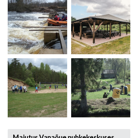
Majutus Vanaõue puhkekeskuses