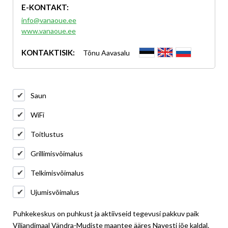
E-KONTAKT:
info@vanaoue.ee
www.vanaoue.ee
KONTAKTISIK:
Tõnu Aavasalu
Saun
WiFi
Toitlustus
Grillimisvõimalus
Telkimisvõimalus
Ujumisvõimalus
Puhkekeskus on puhkust ja aktiivseid tegevusi pakkuv paik
Viljandimaal Vändra-Mudiste maantee ääres Navesti jõe kaldal.