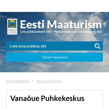
Viimati vaadatud
Eesti Maaturism
Maaturismi otsing
Vanaõue Puhkekeskus