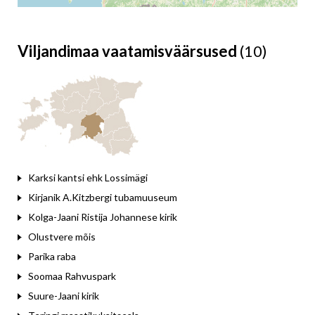
Viljandimaa vaatamisväärsused
(10)
Leaflet
Karksi kantsi ehk Lossimägi
Kirjanik A.Kitzbergi tubamuuseum
Kolga-Jaani Ristija Johannese kirik
Olustvere mõis
Parika raba
Soomaa Rahvuspark
Suure-Jaani kirik