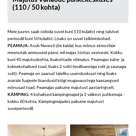
(110 / 50 kohta)
Meie juures saab ööbida suvel kuni 110 külalist ning talvisel
perioodil kuni 50 külalist. Lisaks on suvel telkimiskohad.
PEAMAJA:
Asub Navesti jõe kaldal, kus mõnus atmosfäär
meenutab ammuseid päevi, mil majas töötas vesiveski. Kokku
kuni 40 majutuskohta, lisakohtade võimalus. Peamajas kahe- ja
kolmekohalised toad, lisaks 2 sviiti (mullivanniga sviit ja saunaga
sviit). Peamaja on saanud täieliku uuenduskuuri ning lisaks
avarale fuajeele lisandusid kõigi mugavaustega kaasaegsed
mõnusad toad. Peamajas pakume majutust aastaringselt.
KÄMPING:
4 kohalised kämpingmajad ja 2 väikest puhkemaja -
kokku 60 kohta. Kämpingmajades pakume majutust
suveperioodil.