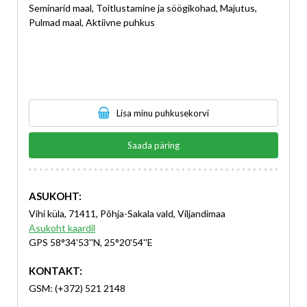
Seminarid maal, Toitlustamine ja söögikohad, Majutus,
Pulmad maal, Aktiivne puhkus
Lisa minu puhkusekorvi
Saada päring
ASUKOHT:
Vihi küla, 71411, Põhja-Sakala vald, Viljandimaa
Asukoht kaardil
GPS 58°34'53''N, 25°20'54''E
KONTAKT:
GSM: (+372) 521 2148