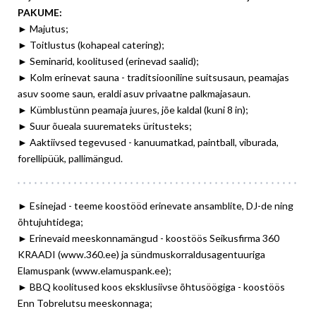
PAKUME:
► Majutus;
► Toitlustus (kohapeal catering);
► Seminarid, koolitused (erinevad saalid);
► Kolm erinevat sauna - traditsiooniline suitsusaun, peamajas
asuv soome saun, eraldi asuv privaatne palkmajasaun.
► Kümblustünn peamaja juures, jõe kaldal (kuni 8 in);
► Suur õueala suuremateks üritusteks;
► Aaktiivsed tegevused - kanuumatkad, paintball, viburada,
forellipüük, pallimängud.
► Esinejad - teeme koostööd erinevate ansamblite, DJ-de ning
õhtujuhtidega;
► Erinevaid meeskonnamängud - koostöös Seikusfirma 360
KRAADI (www.360.ee) ja sündmuskorraldusagentuuriga
Elamuspank (www.elamuspank.ee);
► BBQ koolitused koos eksklusiivse õhtusöögiga - koostöös
Enn Tobrelutsu meeskonnaga;