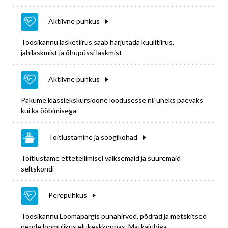
Aktiivne puhkus
Toosikannu lasketiirus saab harjutada kuulitiirus,
jahilaskmist ja õhupüssi laskmist
Aktiivne puhkus
Pakume klassiekskursioone loodusesse nii üheks päevaks
kui ka ööbimisega
Toitlustamine ja söögikohad
Toitlustame ettetellimisel väiksemaid ja suuremaid
seltskondi
Perepuhkus
Toosikannu Loomapargis punahirved, põdrad ja metskitsed
nende loomulikus elukeskkonnas. Matkajuhiga