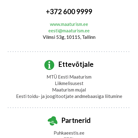
+372 600 9999
www.maaturism.ee
eesti@maaturism.ee
Vilmsi 53g, 10115, Tallinn
Ettevõtjale
MTÜ Eesti Maaturism
Liikmelisusest
Maaturism mujal
Eesti toidu- ja joogitootjate andmebaasiga liitumine
Partnerid
Puhkaeestis.ee