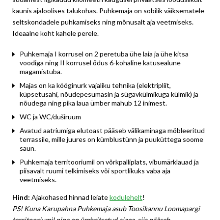
kaunis ajaloolises talukohas. Puhkemaja on sobilik väiksematele
seltskondadele puhkamiseks ning mõnusalt aja veetmiseks.
Ideaalne koht kahele perele.
Puhkemaja I korrusel on 2 peretuba ühe laia ja ühe kitsa
voodiga ning II korrusel õdus 6-kohaline katusealune
magamistuba.
Majas on ka kööginurk vajaliku tehnika (elektripliit,
küpsetusahi, nõudepesumasin ja sügavkülmikuga külmik) ja
nõudega ning pika laua ümber mahub 12 inimest.
WC ja WC/duširuum
Avatud aatriumiga elutoast pääseb välikaminaga möbleeritud
terrassile, mille juures on kümblustünn ja puuküttega soome
saun.
Puhkemaja territooriumil on võrkpalliplats, vibumärklauad ja
piisavalt ruumi telkimiseks või sportlikuks vaba aja
veetmiseks.
Hind:
Ajakohased hinnad leiate
kodulehelt
!
PS! Kuna Karupahna Puhkemaja asub Toosikannu Loomapargi
territooriumil ning on ümbritsetud aiaga, siis pääseb