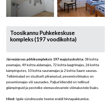
Toosikannu Puhkekeskuse
kompleks (197 voodikohta)
Järveäärses põhikompleksis 197 majutuskohta:
38 kohta
peamajas, 49 kohta aidamajas, 72 kohta laagrimajas, 26 kohta
kämpingutes, 10 kohta saunamajas ja 2 kohta Saare saunas.
Telkimisalad on sisuliselt piiramatud, pesemisvõimalus on
pesemismajas või saunades. Paljud kliendid on tellinud
glämpinguid ja peotelke olemasolevatele võimalustele lisaks.
Hind:
Igale sündmusele teeme eraldi hinnapakkumise.