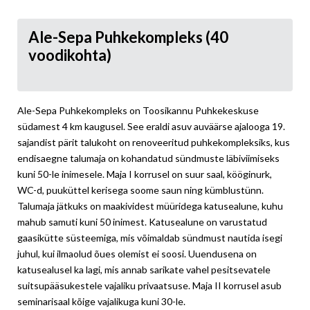
Ale-Sepa Puhkekompleks (40
voodikohta)
Ale-Sepa Puhkekompleks on Toosikannu Puhkekeskuse
südamest 4 km kaugusel. See eraldi asuv auväärse ajalooga 19.
sajandist pärit talukoht on renoveeritud puhkekompleksiks, kus
endisaegne talumaja on kohandatud sündmuste läbiviimiseks
kuni 50-le inimesele. Maja I korrusel on suur saal, kööginurk,
WC-d, puuküttel kerisega soome saun ning kümblustünn.
Talumaja jätkuks on maakividest müüridega katusealune, kuhu
mahub samuti kuni 50 inimest. Katusealune on varustatud
gaasikütte süsteemiga, mis võimaldab sündmust nautida isegi
juhul, kui ilmaolud õues olemist ei soosi. Uuendusena on
katusealusel ka lagi, mis annab sarikate vahel pesitsevatele
suitsupääsukestele vajaliku privaatsuse. Maja II korrusel asub
seminarisaal kõige vajalikuga kuni 30-le.