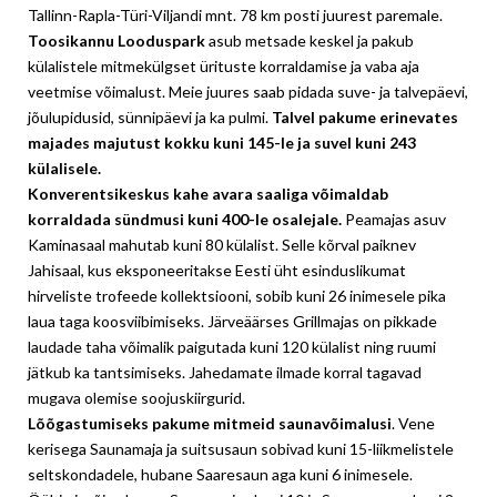
Tallinn-Rapla-Türi-Viljandi mnt. 78 km posti juurest paremale.
Toosikannu Looduspark
asub metsade keskel ja pakub
külalistele mitmekülgset ürituste korraldamise ja vaba aja
veetmise võimalust. Meie juures saab pidada suve- ja talvepäevi,
jõulupidusid, sünnipäevi ja ka pulmi.
Talvel pakume erinevates
majades majutust kokku kuni 145-le ja suvel kuni 243
külalisele.
Konverentsikeskus kahe avara saaliga võimaldab
korraldada sündmusi kuni 400-le osalejale.
Peamajas asuv
Kaminasaal mahutab kuni 80 külalist. Selle kõrval paiknev
Jahisaal, kus eksponeeritakse Eesti üht esinduslikumat
hirveliste trofeede kollektsiooni, sobib kuni 26 inimesele pika
laua taga koosviibimiseks. Järveäärses Grillmajas on pikkade
laudade taha võimalik paigutada kuni 120 külalist ning ruumi
jätkub ka tantsimiseks. Jahedamate ilmade korral tagavad
mugava olemise soojuskiirgurid.
Lõõgastumiseks pakume mitmeid saunavõimalusi
. Vene
kerisega Saunamaja ja suitsusaun sobivad kuni 15-liikmelistele
seltskondadele, hubane Saaresaun aga kuni 6 inimesele.