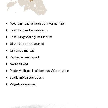
A.H.Tammsaare muuseum Vargamäel
Eesti Piimandusmuuseum
Eesti Ringhäälingumuuseum
Järva-Jaani muuseumid
Järvamaa mõisad
Kilplaste teemapark
Norra allikad
Paide Vallitorn ja ajakeskus Wittenstein
Seidla mõisa tuuleveski
Valgehobusemägi