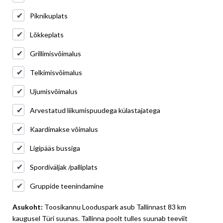
Piknikuplats
Lõkkeplats
Grillimisvõimalus
Telkimisvõimalus
Ujumisvõimalus
Arvestatud liikumispuudega külastajatega
Kaardimakse võimalus
Ligipääs bussiga
Spordiväljak /palliplats
Gruppide teenindamine
Asukoht:
Toosikannu Looduspark asub Tallinnast 83 km
kaugusel Türi suunas. Tallinna poolt tulles suunab teeviit