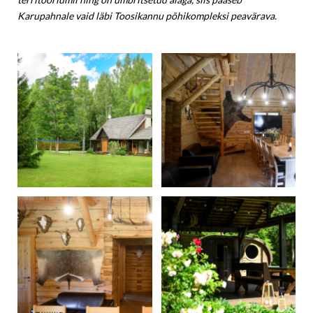
Karupahnale vaid läbi Toosikannu põhikompleksi peavärava.