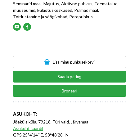
Seminarid maal, Majutus, Aktiivne puhkus, Teematalud,
muuseumid, külastuskeskused, Pulmad maal,
Toitlustamine ja söögikohad, Perepuhkus
Lisa minu puhkusekorvi
Saada päring
Broneeri
ASUKOHT:
Jõeküla küla, 79218, Türi vald, Järvamaa
Asukoht kaardil
GPS 25°4'14'' E, 58°48'28'' N