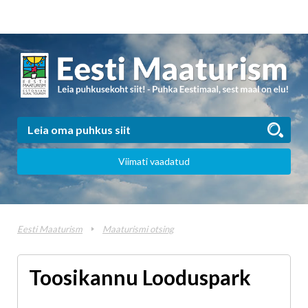
Viimati vaadatud
Eesti Maaturism
Maaturismi otsing
Toosikannu Looduspark