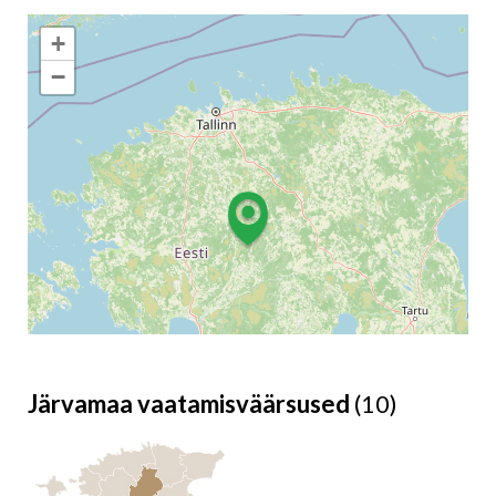
+
−
Järvamaa vaatamisväärsused
(10)
Leaflet