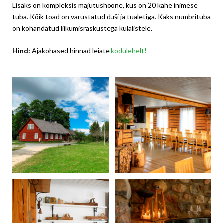
Lisaks on kompleksis majutushoone, kus on 20 kahe inimese
tuba. Kõik toad on varustatud duši ja tualetiga. Kaks numbrituba
on kohandatud liikumisraskustega külalistele.
Hind:
Ajakohased hinnad leiate
kodulehelt!