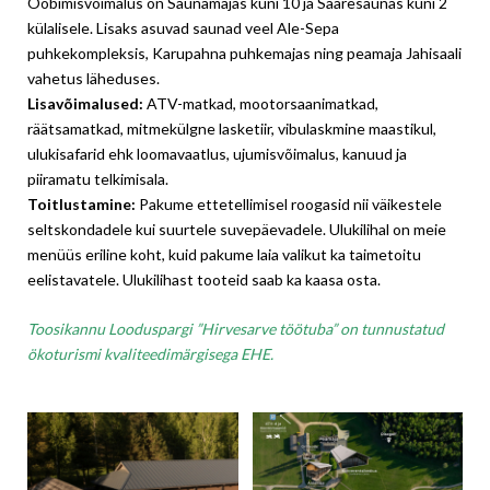
Ööbimisvõimalus on Saunamajas kuni 10 ja Saaresaunas kuni 2
külalisele. Lisaks asuvad saunad veel Ale-Sepa
puhkekompleksis, Karupahna puhkemajas ning peamaja Jahisaali
vahetus läheduses.
Lisavõimalused:
ATV-matkad, mootorsaanimatkad,
räätsamatkad, mitmekülgne lasketiir, vibulaskmine maastikul,
ulukisafarid ehk loomavaatlus, ujumisvõimalus, kanuud ja
piiramatu telkimisala.
Toitlustamine:
Pakume ettetellimisel roogasid nii väikestele
seltskondadele kui suurtele suvepäevadele. Ulukilihal on meie
menüüs eriline koht, kuid pakume laia valikut ka taimetoitu
eelistavatele. Ulukilihast tooteid saab ka kaasa osta.
Toosikannu Looduspargi ”Hirvesarve töötuba” on tunnustatud
ökoturismi kvaliteedimärgisega EHE.