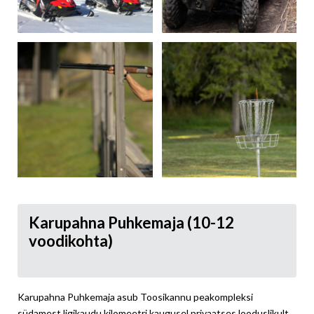
Karupahna Puhkemaja (10-12
voodikohta)
Karupahna Puhkemaja asub Toosikannu peakompleksi
südamest ligikaudu kilomeetri kaugusel privaatses looduslikult