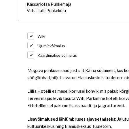
Kassariotsa Puhkemaja
Vetsi Talli Puhkeküla
WiFi
Ujumisvõimalus
Kaardimakse võimalus
Mugava puhkuse saad just siit Käina südamest, kus kõi
söögikohad, hiljuti avatud Elamuskeskus Tuuletorn ni
Liilia Hotelli
esimesel korrusel kohvik, mis pakub kõrg
Terves majas levib tasuta Wifi. Parkimine hotelli kõrv
Ettetellimisel pakume lisaks paadi- ja jalgrattarenti.
Lisavõimalused lähiümbruses ajaveetmiseks:
Jalut
kultuurikeskus ning Elamuskeksus Tuuletorn.