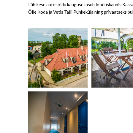
Lühikese autosõidu kaugusel asub looduskaunis Kassa
Õlle Koda ja Vetis Talli Puhkeküla ning privaatseks 