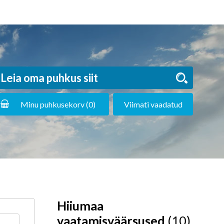
Minu puhkusekorv (
0
)
Viimati vaadatud
Hiiumaa
vaatamisväärsused
(10)