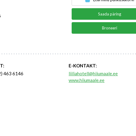
Saada päring
s
Broneeri
T:
E-KONTAKT:
2) 463 6146
liiliahotell@hiiumaale.ee
www.hiiumaale.ee