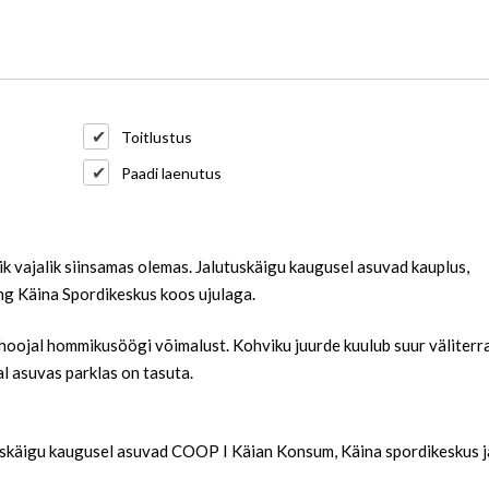
Toitlustus
Paadi laenutus
k vajalik siinsamas olemas. Jalutuskäigu kaugusel asuvad kauplus,
ng Käina Spordikeskus koos ujulaga.
hoojal hommikusöögi võimalust. Kohviku juurde kuulub suur väliterra
al asuvas parklas on tasuta.
uskäigu kaugusel asuvad COOP I Käian Konsum, Käina spordikeskus j