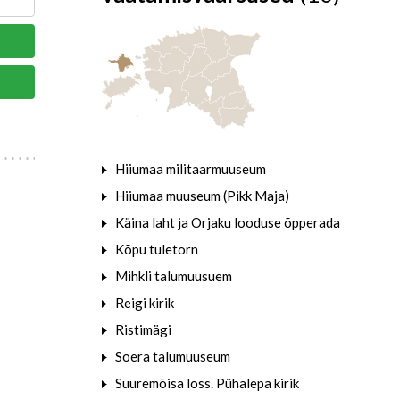
Hiiumaa militaarmuuseum
Hiiumaa muuseum (Pikk Maja)
Käina laht ja Orjaku looduse õpperada
Kõpu tuletorn
Mihkli talumuusuem
Reigi kirik
Ristimägi
Soera talumuuseum
Suuremõisa loss. Pühalepa kirik