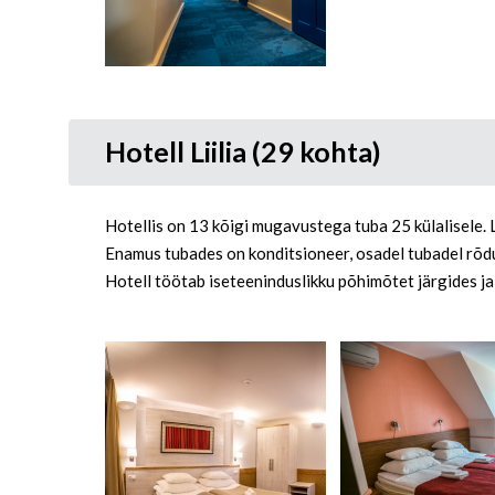
Hotell Liilia (29 kohta)
Hotellis on 13 kõigi mugavustega tuba 25 külalisele. 
Enamus tubades on konditsioneer, osadel tubadel rõd
Hotell töötab iseteeninduslikku põhimõtet järgides ja h