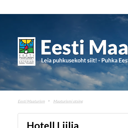
Eesti Maaturism
Maaturismi otsing
Hotell Liilia