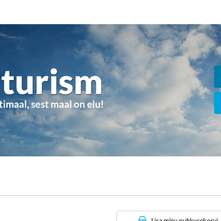
Lisa minu puhkusekorvi