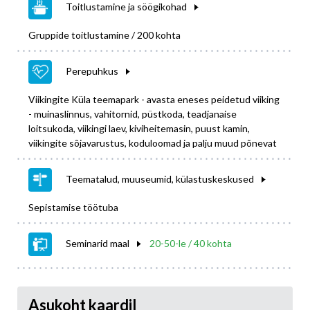
Toitlustamine ja söögikohad
Gruppide toitlustamine / 200 kohta
Perepuhkus
Viikingite Küla teemapark - avasta eneses peidetud viiking
- muinaslinnus, vahitornid, püstkoda, teadjanaise
loitsukoda, viikingi laev, kiviheitemasin, puust kamin,
viikingite sõjavarustus, koduloomad ja palju muud põnevat
Teematalud, muuseumid, külastuskeskused
Sepistamise töötuba
Seminarid maal
20-50-le / 40 kohta
Asukoht kaardil