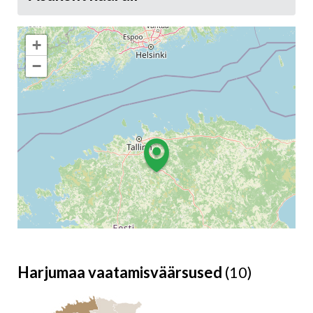
+
−
Harjumaa vaatamisväärsused
(10)
Leaflet