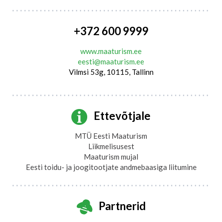
+372 600 9999
www.maaturism.ee
eesti@maaturism.ee
Vilmsi 53g, 10115, Tallinn
Ettevõtjale
MTÜ Eesti Maaturism
Liikmelisusest
Maaturism mujal
Eesti toidu- ja joogitootjate andmebaasiga liitumine
Partnerid