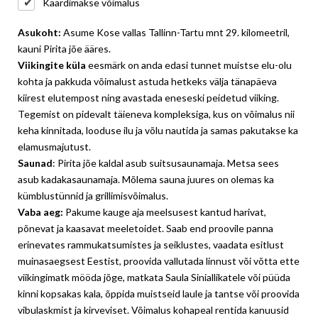
Kaardimakse võimalus
Asukoht:
Asume Kose vallas Tallinn-Tartu mnt 29. kilomeetril,
kauni Pirita jõe ääres.
Viikingite küla
eesmärk on anda edasi tunnet muistse elu-olu
kohta ja pakkuda võimalust astuda hetkeks välja tänapäeva
kiirest elutempost ning avastada eneseski peidetud viiking.
Tegemist on pidevalt täieneva kompleksiga, kus on võimalus nii
keha kinnitada, looduse ilu ja võlu nautida ja samas pakutakse ka
elamusmajutust.
Saunad
: Pirita jõe kaldal asub suitsusaunamaja. Metsa sees
asub kadakasaunamaja. Mõlema sauna juures on olemas ka
kümblustünnid ja grillimisvõimalus.
Vaba aeg:
Pakume kauge aja meelsusest kantud harivat,
põnevat ja kaasavat meeletoidet. Saab end
proovile panna
erinevates rammukatsumistes ja seiklustes, vaadata esitlust
muinasaegsest Eestist, proovida vallutada linnust või võtta ette
viikingimatk mööda jõge, matkata Saula Siniallikatele või püüda
kinni kopsakas kala, õppida muistseid laule ja tantse või proovida
vibulaskmist ja kirveviset.
Võimalus kohapeal rentida kanuusid