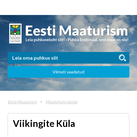
Viimati vaadatud
Eesti Maaturism
Maaturismi otsing
Viikingite Küla