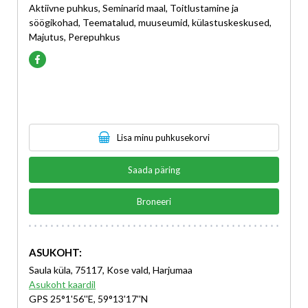
Aktiivne puhkus, Seminarid maal, Toitlustamine ja
söögikohad, Teematalud, muuseumid, külastuskeskused,
Majutus, Perepuhkus
Lisa minu puhkusekorvi
Saada päring
Broneeri
ASUKOHT:
Saula küla, 75117, Kose vald, Harjumaa
Asukoht kaardil
GPS 25°1'56''E, 59°13'17''N