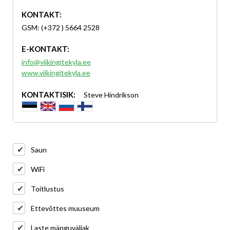
KONTAKT:
GSM: (+372 ) 5664 2528
E-KONTAKT:
info@viikingitekyla.ee
www.viikingitekyla.ee
KONTAKTISIK:
Steve Hindrikson
Saun
WiFi
Toitlustus
Ettevõttes muuseum
Laste mänguväljak