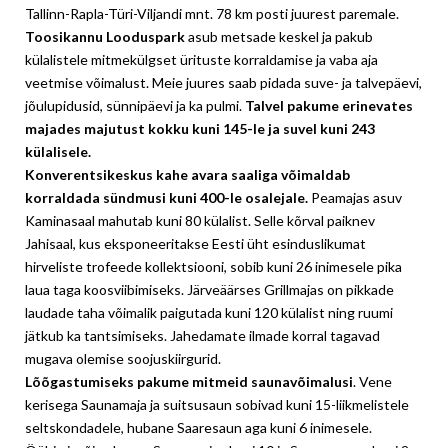
Tallinn-Rapla-Türi-Viljandi mnt. 78 km posti juurest paremale.
Toosikannu Looduspark
asub metsade keskel ja pakub
külalistele mitmekülgset ürituste korraldamise ja vaba aja
veetmise võimalust. Meie juures saab pidada suve- ja talvepäevi,
jõulupidusid, sünnipäevi ja ka pulmi.
Talvel pakume erinevates
majades majutust kokku kuni 145-le ja suvel kuni 243
külalisele.
Konverentsikeskus kahe avara saaliga võimaldab
korraldada sündmusi kuni 400-le osalejale.
Peamajas asuv
Kaminasaal mahutab kuni 80 külalist. Selle kõrval paiknev
Jahisaal, kus eksponeeritakse Eesti üht esinduslikumat
hirveliste trofeede kollektsiooni, sobib kuni 26 inimesele pika
laua taga koosviibimiseks. Järveäärses Grillmajas on pikkade
laudade taha võimalik paigutada kuni 120 külalist ning ruumi
jätkub ka tantsimiseks. Jahedamate ilmade korral tagavad
mugava olemise soojuskiirgurid.
Lõõgastumiseks pakume mitmeid saunavõimalusi
. Vene
kerisega Saunamaja ja suitsusaun sobivad kuni 15-liikmelistele
seltskondadele, hubane Saaresaun aga kuni 6 inimesele.