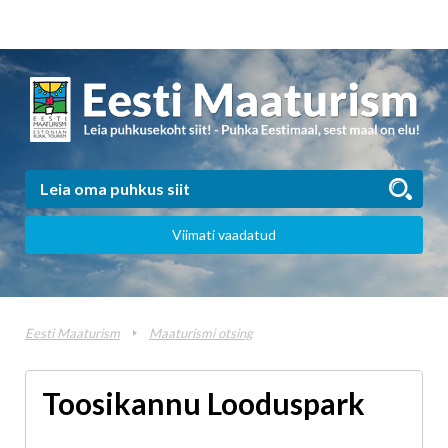
Viimati vaadatud
Eesti Maaturism
Maaturismi otsing
Toosikannu Looduspark