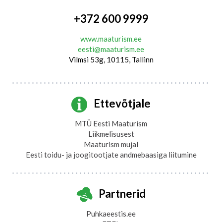
+372 600 9999
www.maaturism.ee
eesti@maaturism.ee
Vilmsi 53g, 10115, Tallinn
Ettevõtjale
MTÜ Eesti Maaturism
Liikmelisusest
Maaturism mujal
Eesti toidu- ja joogitootjate andmebaasiga liitumine
Partnerid
Puhkaeestis.ee