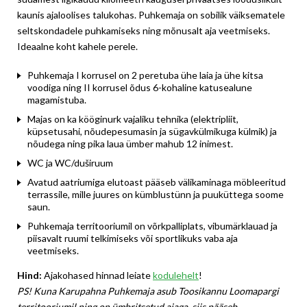
kaunis ajaloolises talukohas. Puhkemaja on sobilik väiksematele
seltskondadele puhkamiseks ning mõnusalt aja veetmiseks.
Ideaalne koht kahele perele.
Puhkemaja I korrusel on 2 peretuba ühe laia ja ühe kitsa
voodiga ning II korrusel õdus 6-kohaline katusealune
magamistuba.
Majas on ka kööginurk vajaliku tehnika (elektripliit,
küpsetusahi, nõudepesumasin ja sügavkülmikuga külmik) ja
nõudega ning pika laua ümber mahub 12 inimest.
WC ja WC/duširuum
Avatud aatriumiga elutoast pääseb välikaminaga möbleeritud
terrassile, mille juures on kümblustünn ja puuküttega soome
saun.
Puhkemaja territooriumil on võrkpalliplats, vibumärklauad ja
piisavalt ruumi telkimiseks või sportlikuks vaba aja
veetmiseks.
Hind:
Ajakohased hinnad leiate
kodulehelt
!
PS! Kuna Karupahna Puhkemaja asub Toosikannu Loomapargi
territooriumil ning on ümbritsetud aiaga, siis pääseb