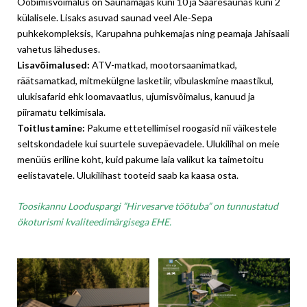
Ööbimisvõimalus on Saunamajas kuni 10 ja Saaresaunas kuni 2
külalisele. Lisaks asuvad saunad veel Ale-Sepa
puhkekompleksis, Karupahna puhkemajas ning peamaja Jahisaali
vahetus läheduses.
Lisavõimalused:
ATV-matkad, mootorsaanimatkad,
räätsamatkad, mitmekülgne lasketiir, vibulaskmine maastikul,
ulukisafarid ehk loomavaatlus, ujumisvõimalus, kanuud ja
piiramatu telkimisala.
Toitlustamine:
Pakume ettetellimisel roogasid nii väikestele
seltskondadele kui suurtele suvepäevadele. Ulukilihal on meie
menüüs eriline koht, kuid pakume laia valikut ka taimetoitu
eelistavatele. Ulukilihast tooteid saab ka kaasa osta.
Toosikannu Looduspargi ”Hirvesarve töötuba” on tunnustatud
ökoturismi kvaliteedimärgisega EHE.