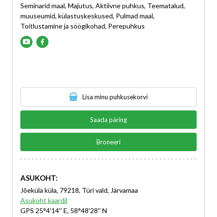
Seminarid maal, Majutus, Aktiivne puhkus, Teematalud,
muuseumid, külastuskeskused, Pulmad maal,
Toitlustamine ja söögikohad, Perepuhkus
Lisa minu puhkusekorvi
Saada päring
Broneeri
ASUKOHT:
Jõeküla küla, 79218, Türi vald, Järvamaa
Asukoht kaardil
GPS 25°4'14'' E, 58°48'28'' N