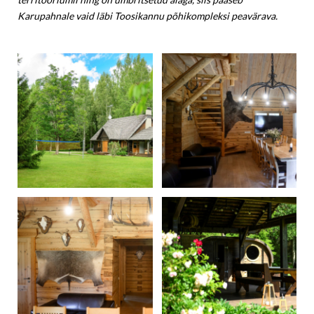
Karupahnale vaid läbi Toosikannu põhikompleksi peavärava.