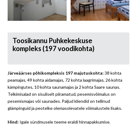
Toosikannu Puhkekeskuse
kompleks (197 voodikohta)
Järveäärses põhikompleksis 197 majutuskohta:
38 kohta
peamajas, 49 kohta aidamajas, 72 kohta laagrimajas, 26 kohta
kämpingutes, 10 kohta saunamajas ja 2 kohta Saare saunas.
Telkimisalad on sisuliselt piiramatud, pesemisvõimalus on
pesemismajas või saunades. Paljud kliendid on tellinud
glämpinguid ja peotelke olemasolevatele võimalustele lisaks.
Hind:
Igale sündmusele teeme eraldi hinnapakkumise.