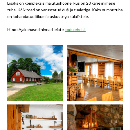
Lisaks on kompleksis majutushoone, kus on 20 kahe inimese
tuba. Kõik toad on varustatud duši ja tualetiga. Kaks numbrituba
on kohandatud liikumisraskustega külalistele.
Hind:
Ajakohased hinnad leiate
kodulehelt!