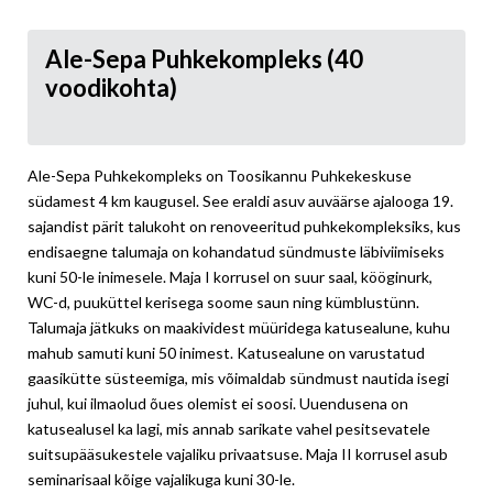
Ale-Sepa Puhkekompleks (40
voodikohta)
Ale-Sepa Puhkekompleks on Toosikannu Puhkekeskuse
südamest 4 km kaugusel. See eraldi asuv auväärse ajalooga 19.
sajandist pärit talukoht on renoveeritud puhkekompleksiks, kus
endisaegne talumaja on kohandatud sündmuste läbiviimiseks
kuni 50-le inimesele. Maja I korrusel on suur saal, kööginurk,
WC-d, puuküttel kerisega soome saun ning kümblustünn.
Talumaja jätkuks on maakividest müüridega katusealune, kuhu
mahub samuti kuni 50 inimest. Katusealune on varustatud
gaasikütte süsteemiga, mis võimaldab sündmust nautida isegi
juhul, kui ilmaolud õues olemist ei soosi. Uuendusena on
katusealusel ka lagi, mis annab sarikate vahel pesitsevatele
suitsupääsukestele vajaliku privaatsuse. Maja II korrusel asub
seminarisaal kõige vajalikuga kuni 30-le.