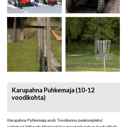
Karupahna Puhkemaja (10-12
voodikohta)
Karupahna Puhkemaja asub Toosikannu peakompleksi
südamest ligikaudu kilomeetri kaugusel privaatses looduslikult