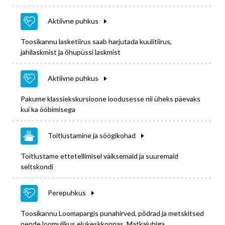
Aktiivne puhkus
Toosikannu lasketiirus saab harjutada kuulitiirus,
jahilaskmist ja õhupüssi laskmist
Aktiivne puhkus
Pakume klassiekskursioone loodusesse nii üheks päevaks
kui ka ööbimisega
Toitlustamine ja söögikohad
Toitlustame ettetellimisel väiksemaid ja suuremaid
seltskondi
Perepuhkus
Toosikannu Loomapargis punahirved, põdrad ja metskitsed
nende loomulikus elukeskkonnas. Matkajuhiga