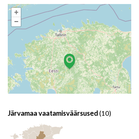
+
−
Järvamaa vaatamisväärsused
(10)
Leaflet