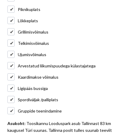
Piknikuplats
Lõkkeplats
Grillimisvõimalus
Telkimisvõimalus
Ujumisvõimalus
Arvestatud liikumispuudega külastajatega
Kaardimakse võimalus
Ligipääs bussiga
Spordiväljak /palliplats
Gruppide teenindamine
Asukoht:
Toosikannu Looduspark asub Tallinnast 83 km
kaugusel Türi suunas. Tallinna poolt tulles suunab teeviit