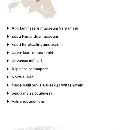
A.H.Tammsaare muuseum Vargamäel
Eesti Piimandusmuuseum
Eesti Ringhäälingumuuseum
Järva-Jaani muuseumid
Järvamaa mõisad
Kilplaste teemapark
Norra allikad
Paide Vallitorn ja ajakeskus Wittenstein
Seidla mõisa tuuleveski
Valgehobusemägi