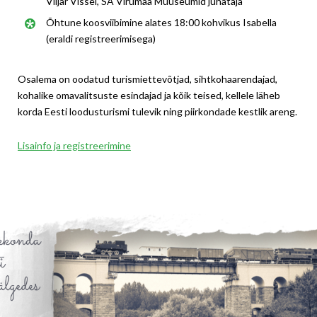
Viljar Vissel, SA Virumaa Muuseumid juhataja
Õhtune koosviibimine alates 18:00 kohvikus Isabella
(eraldi registreerimisega)
Osalema on oodatud turismiettevõtjad, sihtkohaarendajad,
kohalike omavalitsuste esindajad ja kõik teised, kellele läheb
korda Eesti loodusturismi tulevik ning piirkondade kestlik areng.
Lisainfo ja registreerimine