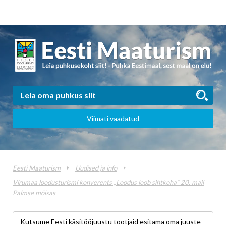
Viimati vaadatud
Eesti Maaturism
Uudised ja info
Virumaa loodusturismi konverents „Loodus loob sihtkoha“ 20. mail
Palmse mõisas
Kutsume Eesti käsitööjuustu tootjaid esitama oma juuste