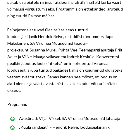
pakub osalejatele nii inspiratsiooni, praktilisi näiteid kui ka väärt
võimalusi võrgustumiseks. Programmis on ettekanded, arutelud
ning tuurid Palmse mõisas.
Esinejatena astuvad üles teiste seas tuntud
loodusajakirjanik Hendrik Relve, estofiilist rännumees Tapio
Mäkeläinen, SA Virumaa Muuseumid teadur-
projektijuht Susanna Murel, Puhta Vee Teemapargi asutaja Priit
Adler ja Väike-Maarja vallavanem Indrek Kesküla. Konverentsi
pealkiri „Loodus loob sihtkoha“ on inspireeritud Virumaa
loodusest ja juba tuntud paikadest, mis on kujunenud olulisteks
vaatamisväärsusteks. Samas kannab see mõtet, et loodus on
alati olemas ja väärt avastamist – alates kodu- või turismitalu
uksest.
Programm:
Avasõnad: Viljar Vissel, SA Virumaa Muuseumid juhataja
„Kuula rändajat“ – Hendrik Relve, loodusajakirjanik,