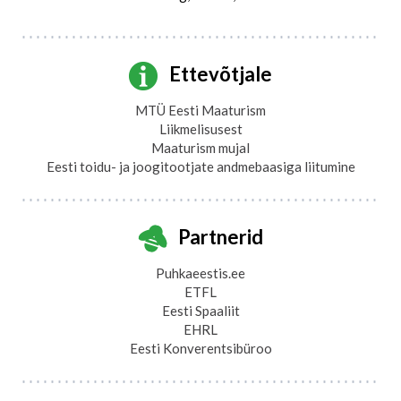
Ettevõtjale
MTÜ Eesti Maaturism
Liikmelisusest
Maaturism mujal
Eesti toidu- ja joogitootjate andmebaasiga liitumine
Partnerid
Puhkaeestis.ee
ETFL
Eesti Spaaliit
EHRL
Eesti Konverentsibüroo