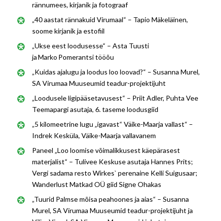
rännumees, kirjanik ja fotograaf
„40 aastat rännakuid Virumaal“ – Tapio Mäkeläinen,
soome kirjanik ja estofiil
„Ukse eest loodusesse“ – Asta Tuusti
ja Marko Pomerantsi tööõu
„Kuidas ajalugu ja loodus loo loovad?“ – Susanna Murel,
SA Virumaa Muuseumid teadur-projektijuht
„Loodusele ligipääsetavusest“ – Priit Adler, Puhta Vee
Teemapargi asutaja, 6. taseme loodusgiid
„5 kilomeetrine lugu „igavast“ Väike-Maarja vallast“ –
Indrek Kesküla, Väike-Maarja vallavanem
Paneel „Loo loomise võimalikkusest käepärasest
materjalist“ – Tulivee Keskuse asutaja Hannes Prits;
Vergi sadama resto Wirkes` perenaine Kelli Suigusaar;
Wanderlust Matkad OÜ giid Signe Ohakas
„Tuurid Palmse mõisa peahoones ja aias“ – Susanna
Murel, SA Virumaa Muuseumid teadur-projektijuht ja