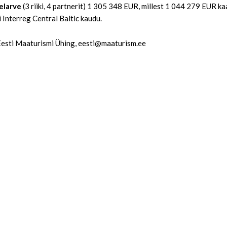
eelarve
(3 riiki, 4 partnerit) 1 305 348 EUR, millest 1 044 279 EUR
Interreg Central Baltic kaudu.
Eesti Maaturismi Ühing, eesti@maaturism.ee