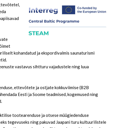
ttevõtetel,
Seda
bapiisavad
vate
võimet
uriliselt kohandatud ja ekspordivalmis saunaturismi
tid.
eenuste vastavus sihtturu vajadustele ning luua
enduse, ettevõtete ja ostjate kokkuviimise (B2B
ühendada Eesti ja Soome teadmised, kogemused ning
d.
raktilise tootearenduse ja otsese müügiedenduse
eks tegevuseks ning pakuvad Jaapani turu kultuurilistele