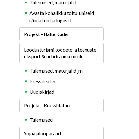
Tulemused, materjalid
Avasta kohalikku toitu, ühiseid
rännakuid ja lugusid
Projekt - Baltic Cider
Loodusturismi toodete ja teenuste
eksport Suurbritannia turule
Tulemused, materjalid jm
Pressiteated
Uudiskirjad
Projekt - KnowNature
Tulemused
Sõjaajaloopärand