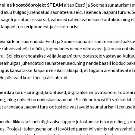
heline koostööprojekt STEAM
aitab Eesti ja Soome saunaturismi e
d muu hulgas juhendatud saunateenuseid, siseneda Jaapani turule. 
 sageli piiratud ressursid, vähesed rahvusvahelised kontaktid ning e
Jaapani turu eripäradest ja ärikultuurist.
eesmärk
on suurendada Eesti ja Soome saunaturismi teenuseid pakku
 rahvusvahelist müüki, tugevdades nende nähtavust ja konkurentsi
rul. Selleks arendatakse välja Jaapani turu ootustele vastavad, kultu
sealhulgas juhendatud saunateenused, ning nende baasil loodud pake
äigus kaasatakse Jaapani reisikorraldajaid, et tagada arendatavate t
le püsivaid koostöö- ja ärisuhteid.
ühendab
turu-uuringud, koolitused, digitaalse innovatsiooni, tootear
g) ning ühised turunduskampaaniad. Piiriülene koostöö võimaldab 
 et arendada Jaapani turu ootustele vastavaid saunaturismi teenusei
uenduslikkus seisneb digitaalse lugude jutustamise (storytelling), p
s. Projekti tulemusena on ettevõtted paremini valmis rahvusvahelis