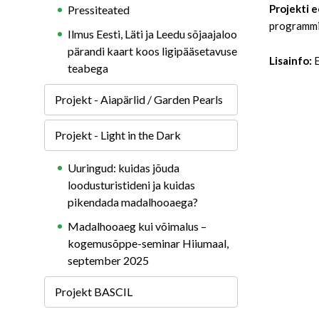
Projekti 
Pressiteated
programmi 
Ilmus Eesti, Läti ja Leedu sõjaajaloo
pärandi kaart koos ligipääsetavuse
Lisainfo:
teabega
Projekt - Aiapärlid / Garden Pearls
Projekt - Light in the Dark
Uuringud: kuidas jõuda
loodusturistideni ja kuidas
pikendada madalhooaega?
Madalhooaeg kui võimalus –
kogemusõppe-seminar Hiiumaal,
september 2025
Projekt BASCIL