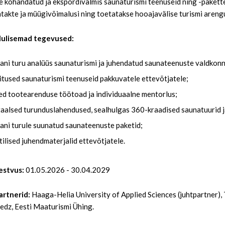
e kohandatud ja ekspordivalmis saunaturismi teenuseid ning -pakette
ntakte ja müügivõimalusi ning toetatakse hooajavälise turismi aren
olulisemad tegevused:
ani turu analüüs saunaturismi ja juhendatud saunateenuste valdkonn
itused saunaturismi teenuseid pakkuvatele ettevõtjatele;
ed tootearenduse töötoad ja individuaalne mentorlus;
taalsed turunduslahendused, sealhulgas 360-kraadised saunatuurid
ani turule suunatud saunateenuste paketid;
tilised juhendmaterjalid ettevõtjatele.
estvus:
01.05.2026 - 30.04.2029
artnerid:
Haaga-Helia University of Applied Sciences (juhtpartner), 
edz, Eesti Maaturismi Ühing.