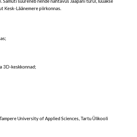
. Samuti suureneb nende nähtavus Jaapani turul, luuakse
gut Kesk-Läänemere piirkonnas.
as;
 ja 3D-keskkonnad;
Tampere University of Applied Sciences, Tartu Ülikooli