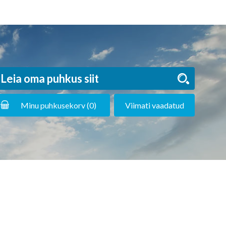
Minu puhkusekorv (
0
)
Viimati vaadatud