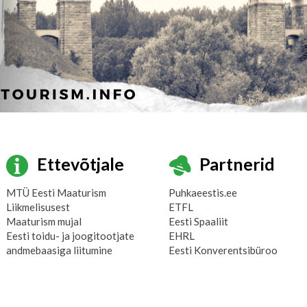
Ettevõtjale
Partnerid
MTÜ Eesti Maaturism
Puhkaeestis.ee
Liikmelisusest
ETFL
Maaturism mujal
Eesti Spaaliit
Eesti toidu- ja joogitootjate
EHRL
andmebaasiga liitumine
Eesti Konverentsibüroo