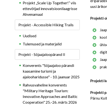
eripäradel
Projekt „Scale Up Together!” viis
uusi äriko
ettevõtjad innovatsioonilaagrisse
Ahvenamaal
Projekti 
Projekt - Accessible Hiking Trails
Jaap
Uudised
kool
Tulemused ja materjalid
ühis
digi
Projekt - Sõjaajaloopärand II
Jaap
Konverents "Sõjaajaloo pärandi
prak
kaasamine turismi ja
ajalooharidusse" - 10. jaanuar 2025
Projekti k
Rahvusvaheline konverents
"Military Heritage Tourism:
Projekti p
Innovative Approaches and Baltic
Pärnu Koll
Cooperation" 25.–26. märts 2026