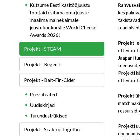
Kutsume Eesti käsitööjuustu
Rahvusva
tootjaid esitama oma juuste
kes pakuva
maailma mainekaimale
takistavad
juustukonkursile World Cheese
teadmised 
Awards 2026!
Projekti 
Projekt - STEAM
ettevõtete
Jaapani tu
Projekt - RegenT
teenused, 
Projekti k
Projekt - Balt-Fin-Cider
ettevõtete
Pressiteated
Projekt 
matchmakin
Uudiskirjad
ressursid,
Turundustrükised
Projekti u
Projekt - Scale up together
ühendamise