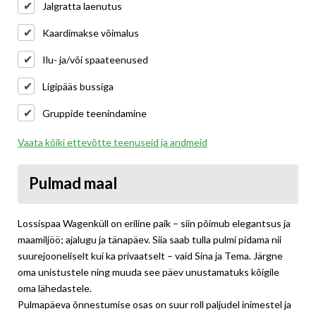
Jalgratta laenutus
Kaardimakse võimalus
Ilu- ja/või spaateenused
Ligipääs bussiga
Gruppide teenindamine
Vaata kõiki ettevõtte teenuseid ja andmeid
Pulmad maal
Lossispaa Wagenküll on eriline paik – siin põimub elegantsus ja
maamiljöö; ajalugu ja tänapäev. Siia saab tulla pulmi pidama nii
suurejooneliselt kui ka privaatselt – vaid Sina ja Tema. Järgne
oma unistustele ning muuda see päev unustamatuks kõigile
oma lähedastele.
Pulmapäeva õnnestumise osas on suur roll paljudel inimestel ja