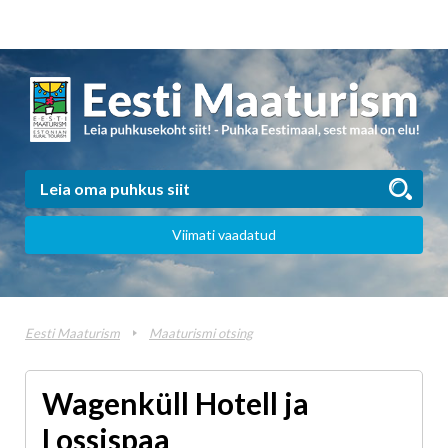
Viimati vaadatud
Eesti Maaturism
Maaturismi otsing
Wagenküll Hotell ja
Lossispaa