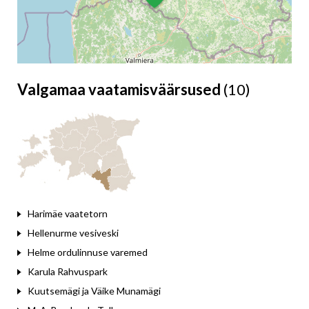
Valgamaa vaatamisväärsused
(10)
Leaflet
Harimäe vaatetorn
Hellenurme vesiveski
Helme ordulinnuse varemed
Karula Rahvuspark
Kuutsemägi ja Väike Munamägi