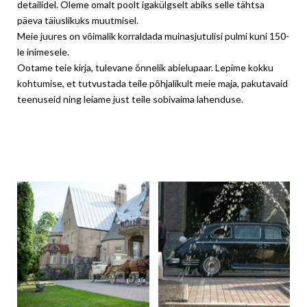
detailidel. Oleme omalt poolt igakülgselt abiks selle tähtsa
päeva täiuslikuks muutmisel.
Meie juures on võimalik korraldada muinasjutulisi pulmi kuni 150-
le inimesele.
Ootame teie kirja, tulevane õnnelik abielupaar. Lepime kokku
kohtumise, et tutvustada teile põhjalikult meie maja, pakutavaid
teenuseid ning leiame just teile sobivaima lahenduse.