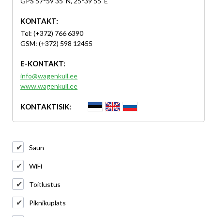
GPS 57°59'35''N, 25°39'55''E
KONTAKT:
Tel: (+372) 766 6390
GSM: (+372) 598 12455
E-KONTAKT:
info@wagenkull.ee
www.wagenkull.ee
KONTAKTISIK:
Saun
WiFi
Toitlustus
Piknikuplats