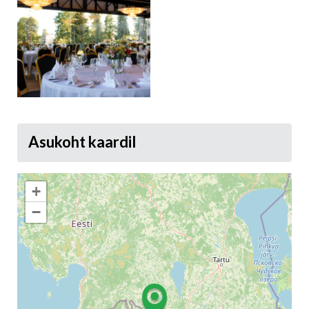
Asukoht kaardil
+
−