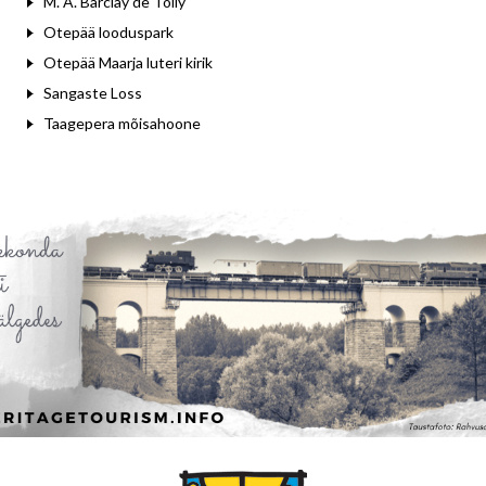
M. A. Barclay de Tolly
Otepää looduspark
Otepää Maarja luteri kirik
Sangaste Loss
Taagepera mõisahoone