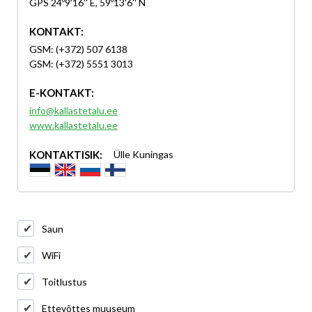
GPS 24º9'16'' E, 59º13'6'' N
KONTAKT:
GSM: (+372) 507 6138
GSM: (+372) 5551 3013
E-KONTAKT:
info@kallastetalu.ee
www.kallastetalu.ee
KONTAKTISIK:
Ülle Kuningas
Saun
WiFi
Toitlustus
Ettevõttes muuseum