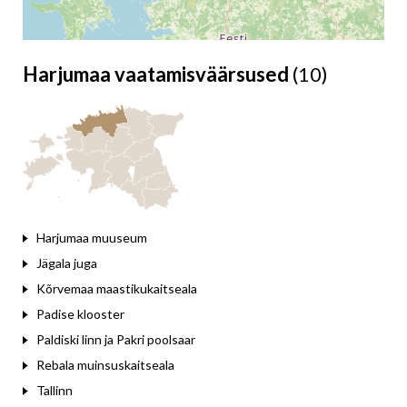
Harjumaa vaatamisväärsused
(10)
Leaflet
Harjumaa muuseum
Jägala juga
Kõrvemaa maastikukaitseala
Padise klooster
Paldiski linn ja Pakri poolsaar
Rebala muinsuskaitseala
Tallinn