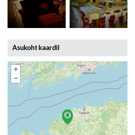
Asukoht kaardil
+
−