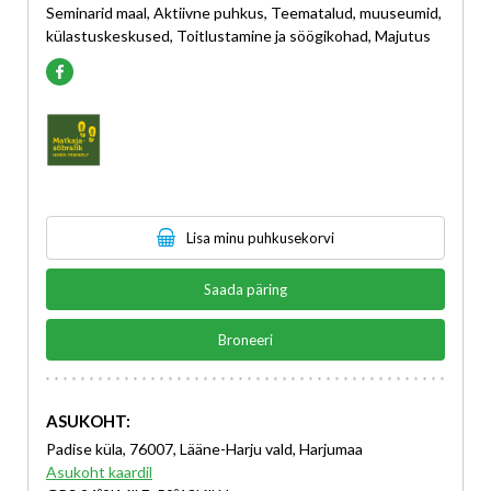
Seminarid maal, Aktiivne puhkus, Teematalud, muuseumid,
külastuskeskused, Toitlustamine ja söögikohad, Majutus
Lisa minu puhkusekorvi
Saada päring
Broneeri
ASUKOHT:
Padise küla, 76007, Lääne-Harju vald, Harjumaa
Asukoht kaardil