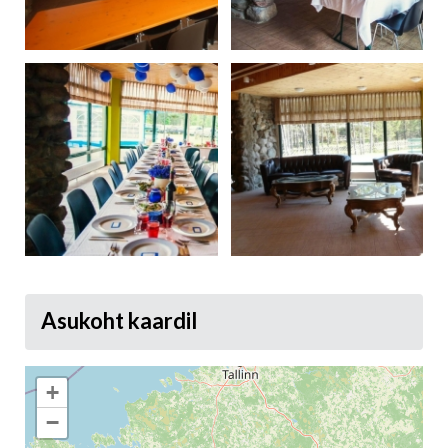
Asukoht kaardil
+
−