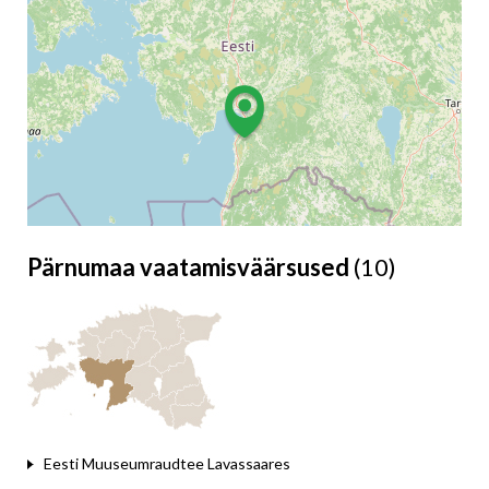
Pärnumaa vaatamisväärsused
(10)
Leaflet
Eesti Muuseumraudtee Lavassaares