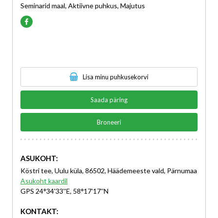
Seminarid maal, Aktiivne puhkus, Majutus
Lisa minu puhkusekorvi
Saada päring
Broneeri
ASUKOHT:
Köstri tee, Uulu küla, 86502, Häädemeeste vald, Pärnumaa
Asukoht kaardil
GPS 24°34'33''E, 58°17'17''N
KONTAKT: