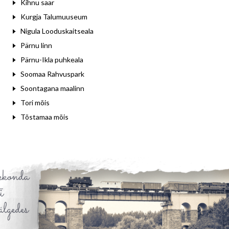
Kihnu saar
Kurgja Talumuuseum
Nigula Looduskaitseala
Pärnu linn
Pärnu-Ikla puhkeala
Soomaa Rahvuspark
Soontagana maalinn
Tori mõis
Tõstamaa mõis